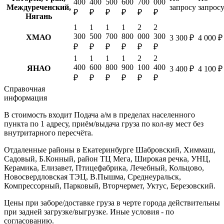
400
400
500
600
700
000
Междуреченский,
запросу
запрос
₽
₽
₽
₽
₽
₽
Нягань
1
1
1
1
2
2
300
500
700
800
000
300
ХМАО
3 300 ₽
4 000 ₽
₽
₽
₽
₽
₽
₽
1
1
1
1
2
2
400
600
800
900
100
400
ЯНАО
3 400 ₽
4 100 ₽
₽
₽
₽
₽
₽
₽
Справочная
информация
В стоимость входит
Подача а/м в пределах населенного
пункта по 1 адресу, приём/выдача груза по кол-ву мест без
внутритарного пересчёта.
Отдаленные районы в Екатеринбурге
Шабровский, Химмаш,
Садовый, Б.Конный, район ТЦ Мега, Широкая речка, УНЦ,
Керамика, Елизавет, Птицефабрика, Лечебный, Кольцово,
Новосвердловская ТЭЦ, В.Пышма, Среднеуральск,
Компрессорный, Парковый, Вторчермет, Уктус, Березовский.
Цены при заборе/доставке груза в черте города действительны
при задней загрузке/выгрузке. Иные условия - по
согласованию.