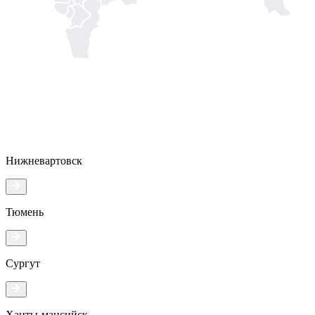
Нижневартовск
Тюмень
Сургут
Ханты-мансийск