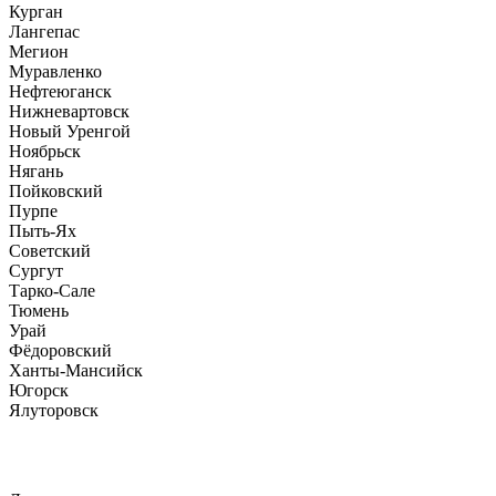
Курган
Лангепас
Мегион
Муравленко
Нефтеюганск
Нижневартовск
Новый Уренгой
Ноябрьск
Нягань
Пойковский
Пурпе
Пыть-Ях
Советский
Сургут
Тарко-Сале
Тюмень
Урай
Фёдоровский
Ханты-Мансийск
Югорск
Ялуторовск