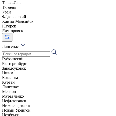
Тарко-Сале
Тюмень
Урай
Фёдоровский
Ханты-Мансийск
Югорск
Ялуторовск
Лангепас
Губкинский
Екатеринбург
Заводоуковск
Ишим
Когалым
Курган
Лангепас
Мегион
Муравленко
Нефтеюганск
Нижневартовск
Новый Уренгой
Ноябрьск