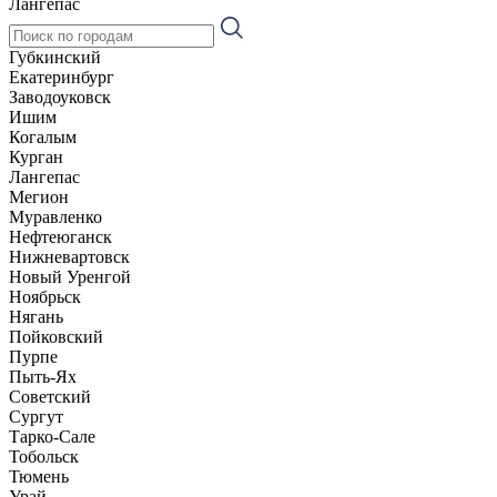
Лангепас
Губкинский
Екатеринбург
Заводоуковск
Ишим
Когалым
Курган
Лангепас
Мегион
Муравленко
Нефтеюганск
Нижневартовск
Новый Уренгой
Ноябрьск
Нягань
Пойковский
Пурпе
Пыть-Ях
Советский
Сургут
Тарко-Сале
Тобольск
Тюмень
Урай