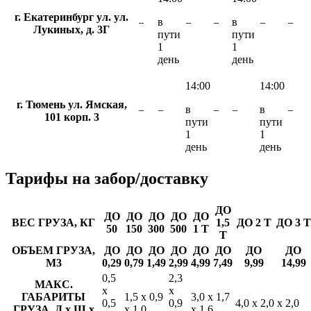
г. Екатеринбург ул. ул.
в
в
−
−
−
−
−
Лукиных, д. 3Г
пути
пути
1
1
день
день
14:00
14:00
г. Тюмень ул. Ямская,
в
в
−
−
−
−
−
101 корп. 3
пути
пути
1
1
день
день
Тарифы
на забор/доставку
ДО
ДО
ДО
ДО
ДО
ДО
ВЕС ГРУЗА, КГ
1,5
ДО 2 Т
ДО 3 Т
50
150
300
500
1 Т
Т
ОБЪЕМ ГРУЗА,
ДО
ДО
ДО
ДО
ДО
ДО
ДО
ДО
М3
0,29
0,79
1,49
2,99
4,99
7,49
9,99
14,99
0,5
2,3
МАКС.
х
х
ГАБАРИТЫ
1,5 х 0,9
3,0 х 1,7
0,5
0,9
4,0 х 2,0 х 2,0
ГРУЗА, Д х Ш х
х 1,0
х 1,6