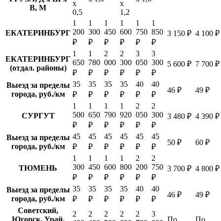
х
х
В, М
0,5
1,2
1
1
1
1
1
1
200
300
450
600
750
850
ЕКАТЕРИНБУРГ
3 150 ₽
4 100 ₽
₽
₽
₽
₽
₽
₽
1
1
2
2
3
3
ЕКАТЕРИНБУРГ
650
780
000
300
050
300
5 600 ₽
7 700 ₽
(отдал. районы)
₽
₽
₽
₽
₽
₽
35
35
35
35
40
40
Выезд за пределы
46 ₽
49 ₽
города, руб./км
₽
₽
₽
₽
₽
₽
1
1
1
1
2
2
500
650
790
920
050
300
СУРГУТ
3 480 ₽
4 390 ₽
₽
₽
₽
₽
₽
₽
45
45
45
45
45
45
Выезд за пределы
50 ₽
60 ₽
города, руб./км
₽
₽
₽
₽
₽
₽
1
1
1
1
2
2
300
450
600
800
200
750
ТЮМЕНЬ
3 700 ₽
4 800 ₽
₽
₽
₽
₽
₽
₽
35
35
35
35
40
40
Выезд за пределы
46 ₽
49 ₽
города, руб./км
₽
₽
₽
₽
₽
₽
Советский,
2
2
2
2
2
3
Югорск, Урай,
По
По