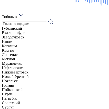
Тобольск
Губкинский
Екатеринбург
Заводоуковск
Ишим
Когалым
Курган
Лангепас
Мегион
Муравленко
Нефтеюганск
Нижневартовск
Новый Уренгой
Ноябрьск
Нягань
Пойковский
Пурпе
Пыть-Ях
Советский
Сургут