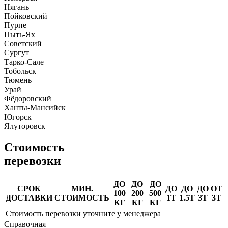
Нягань
Пойковский
Пурпе
Пыть-Ях
Советский
Сургут
Тарко-Сале
Тобольск
Тюмень
Урай
Фёдоровский
Ханты-Мансийск
Югорск
Ялуторовск
Стоимость
перевозки
ДО
ДО
ДО
СРОК
МИН.
ДО
ДО
ДО
ОТ
100
200
500
ДОСТАВКИ
СТОИМОСТЬ
1Т
1.5Т
3Т
3Т
КГ
КГ
КГ
Стоимость перевозки уточните у менеджера
Справочная