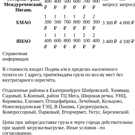
400
400
500
600
700
000
Междуреченский,
запросу
запрос
₽
₽
₽
₽
₽
₽
Нягань
1
1
1
1
2
2
300
500
700
800
000
300
ХМАО
3 300 ₽
4 000 ₽
₽
₽
₽
₽
₽
₽
1
1
1
1
2
2
400
600
800
900
100
400
ЯНАО
3 400 ₽
4 100 ₽
₽
₽
₽
₽
₽
₽
Справочная
информация
В стоимость входит
Подача а/м в пределах населенного
пункта по 1 адресу, приём/выдача груза по кол-ву мест без
внутритарного пересчёта.
Отдаленные районы в Екатеринбурге
Шабровский, Химмаш,
Садовый, Б.Конный, район ТЦ Мега, Широкая речка, УНЦ,
Керамика, Елизавет, Птицефабрика, Лечебный, Кольцово,
Новосвердловская ТЭЦ, В.Пышма, Среднеуральск,
Компрессорный, Парковый, Вторчермет, Уктус, Березовский.
Цены при заборе/доставке груза в черте города действительны
при задней загрузке/выгрузке. Иные условия - по
согласованию.