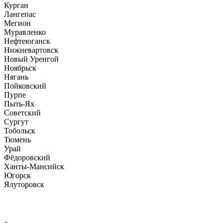
Курган
Лангепас
Мегион
Муравленко
Нефтеюганск
Нижневартовск
Новый Уренгой
Ноябрьск
Нягань
Пойковский
Пурпе
Пыть-Ях
Советский
Сургут
Тобольск
Тюмень
Урай
Фёдоровский
Ханты-Мансийск
Югорск
Ялуторовск