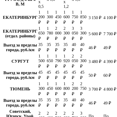
х
х
В, М
0,5
1,2
1
1
1
1
1
1
200
300
450
600
750
850
ЕКАТЕРИНБУРГ
3 150 ₽
4 100 ₽
₽
₽
₽
₽
₽
₽
1
1
2
2
3
3
ЕКАТЕРИНБУРГ
650
780
000
300
050
300
5 600 ₽
7 700 ₽
(отдал. районы)
₽
₽
₽
₽
₽
₽
35
35
35
35
40
40
Выезд за пределы
46 ₽
49 ₽
города, руб./км
₽
₽
₽
₽
₽
₽
1
1
1
1
2
2
500
650
790
920
050
300
СУРГУТ
3 480 ₽
4 390 ₽
₽
₽
₽
₽
₽
₽
45
45
45
45
45
45
Выезд за пределы
50 ₽
60 ₽
города, руб./км
₽
₽
₽
₽
₽
₽
1
1
1
1
2
2
300
450
600
800
200
750
ТЮМЕНЬ
3 700 ₽
4 800 ₽
₽
₽
₽
₽
₽
₽
35
35
35
35
40
40
Выезд за пределы
46 ₽
49 ₽
города, руб./км
₽
₽
₽
₽
₽
₽
Советский,
2
2
2
2
2
3
Югорск, Урай,
По
По