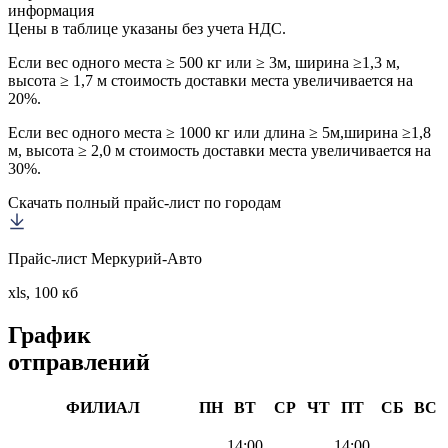
информация
Цены в таблице указаны без учета НДС.
Если вес одного места ≥ 500 кг или ≥ 3м, ширина ≥1,3 м,
высота ≥ 1,7 м стоимость доставки места увеличивается на
20%.
Если вес одного места ≥ 1000 кг или длина ≥ 5м,ширина ≥1,8
м, высота ≥ 2,0 м стоимость доставки места увеличивается на
30%.
Скачать полный прайс-лист по городам
Прайс-лист Меркурий-Авто
xls, 100 кб
График
отправлений
ФИЛИАЛ
ПН
ВТ
СР
ЧТ
ПТ
СБ
ВС
14:00
14:00