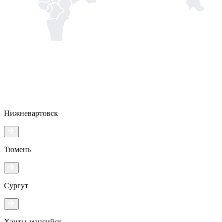
Нижневартовск
Тюмень
Сургут
Ханты-мансийск