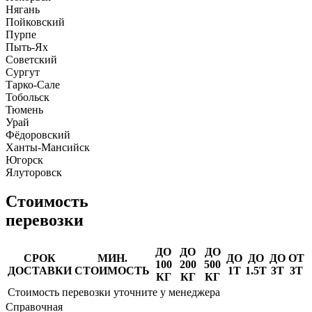
Нягань
Пойковский
Пурпе
Пыть-Ях
Советский
Сургут
Тарко-Сале
Тобольск
Тюмень
Урай
Фёдоровский
Ханты-Мансийск
Югорск
Ялуторовск
Стоимость
перевозки
ДО
ДО
ДО
СРОК
МИН.
ДО
ДО
ДО
ОТ
100
200
500
ДОСТАВКИ
СТОИМОСТЬ
1Т
1.5Т
3Т
3Т
КГ
КГ
КГ
Стоимость перевозки уточните у менеджера
Справочная