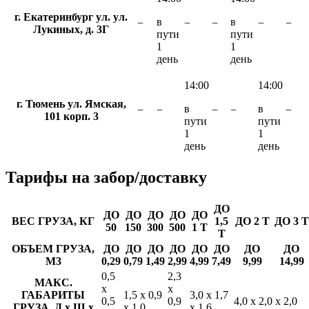
г. Екатеринбург ул. ул.
в
в
−
−
−
−
−
Лукиных, д. 3Г
пути
пути
1
1
день
день
14:00
14:00
г. Тюмень ул. Ямская,
в
в
−
−
−
−
−
101 корп. 3
пути
пути
1
1
день
день
Тарифы
на забор/доставку
ДО
ДО
ДО
ДО
ДО
ДО
ВЕС ГРУЗА, КГ
1,5
ДО 2 Т
ДО 3 Т
50
150
300
500
1 Т
Т
ОБЪЕМ ГРУЗА,
ДО
ДО
ДО
ДО
ДО
ДО
ДО
ДО
М3
0,29
0,79
1,49
2,99
4,99
7,49
9,99
14,99
0,5
2,3
МАКС.
х
х
ГАБАРИТЫ
1,5 х 0,9
3,0 х 1,7
0,5
0,9
4,0 х 2,0 х 2,0
ГРУЗА, Д х Ш х
х 1,0
х 1,6