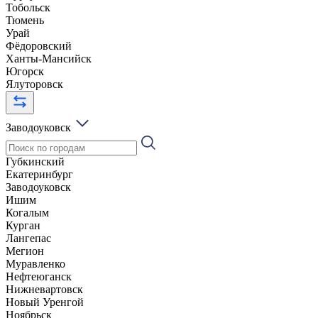
Тобольск
Тюмень
Урай
Фёдоровский
Ханты-Мансийск
Югорск
Ялуторовск
Заводоуковск
Губкинский
Екатеринбург
Заводоуковск
Ишим
Когалым
Курган
Лангепас
Мегион
Муравленко
Нефтеюганск
Нижневартовск
Новый Уренгой
Ноябрьск