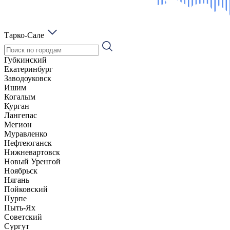
Тарко-Сале
Губкинский
Екатеринбург
Заводоуковск
Ишим
Когалым
Курган
Лангепас
Мегион
Муравленко
Нефтеюганск
Нижневартовск
Новый Уренгой
Ноябрьск
Нягань
Пойковский
Пурпе
Пыть-Ях
Советский
Сургут