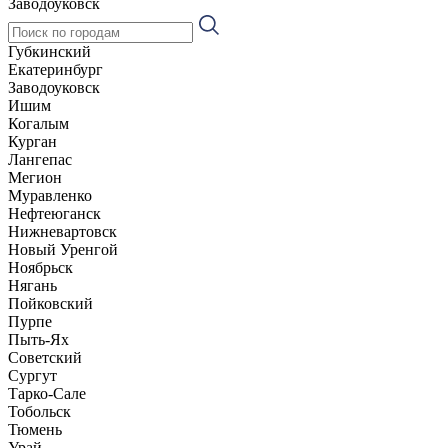
Заводоуковск
Губкинский
Екатеринбург
Заводоуковск
Ишим
Когалым
Курган
Лангепас
Мегион
Муравленко
Нефтеюганск
Нижневартовск
Новый Уренгой
Ноябрьск
Нягань
Пойковский
Пурпе
Пыть-Ях
Советский
Сургут
Тарко-Сале
Тобольск
Тюмень
Урай