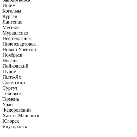
Ишим
Когалым
Курган
Лангепас
Мегион
Муравленко
Нефтеюганск
Нижневартовск
Новый Уренгой
Ноябрьск
Нягань
Пойковский
Пурпе
Пыть-Ях
Советский
Сургут
Тобольск
Тюмень
Урай
Фёдоровский
Ханты-Мансийск
Югорск
Ялуторовск