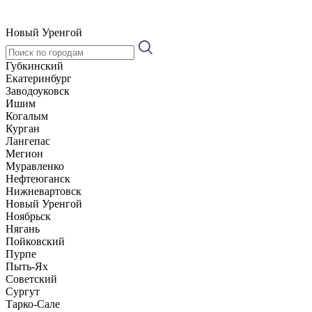
Новый Уренгой
Губкинский
Екатеринбург
Заводоуковск
Ишим
Когалым
Курган
Лангепас
Мегион
Муравленко
Нефтеюганск
Нижневартовск
Новый Уренгой
Ноябрьск
Нягань
Пойковский
Пурпе
Пыть-Ях
Советский
Сургут
Тарко-Сале