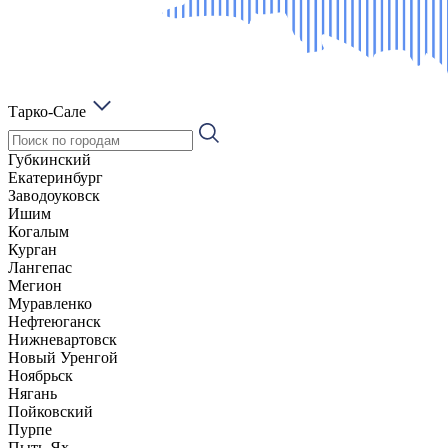
Тарко-Сале
Губкинский
Екатеринбург
Заводоуковск
Ишим
Когалым
Курган
Лангепас
Мегион
Муравленко
Нефтеюганск
Нижневартовск
Новый Уренгой
Ноябрьск
Нягань
Пойковский
Пурпе
Пыть-Ях