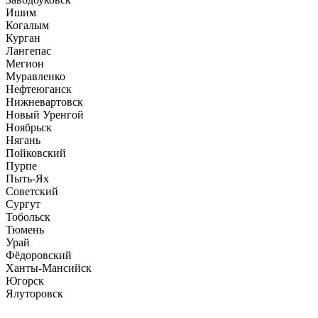
Ишим
Когалым
Курган
Лангепас
Мегион
Муравленко
Нефтеюганск
Нижневартовск
Новый Уренгой
Ноябрьск
Нягань
Пойковский
Пурпе
Пыть-Ях
Советский
Сургут
Тобольск
Тюмень
Урай
Фёдоровский
Ханты-Мансийск
Югорск
Ялуторовск