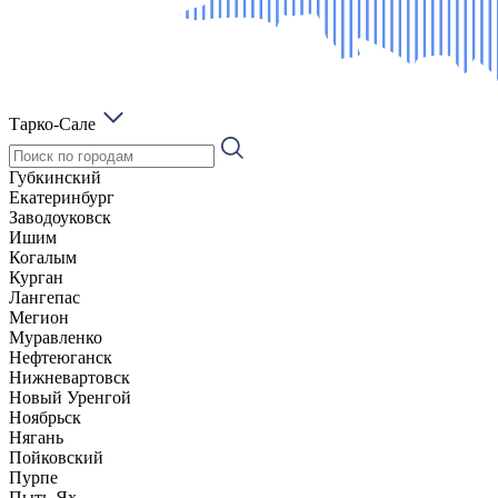
Тарко-Сале
Губкинский
Екатеринбург
Заводоуковск
Ишим
Когалым
Курган
Лангепас
Мегион
Муравленко
Нефтеюганск
Нижневартовск
Новый Уренгой
Ноябрьск
Нягань
Пойковский
Пурпе
Пыть-Ях