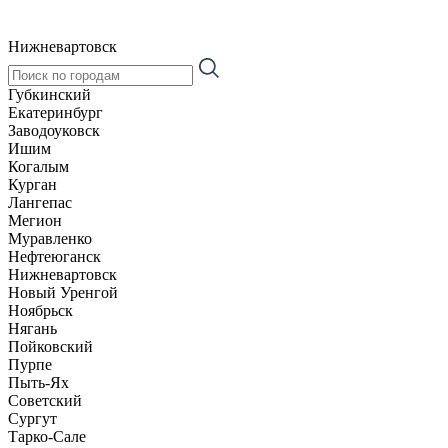
Нижневартовск
Губкинский
Екатеринбург
Заводоуковск
Ишим
Когалым
Курган
Лангепас
Мегион
Муравленко
Нефтеюганск
Нижневартовск
Новый Уренгой
Ноябрьск
Нягань
Пойковский
Пурпе
Пыть-Ях
Советский
Сургут
Тарко-Сале