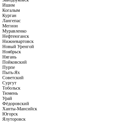
Ишим
Когалым
Курган
Лангепас
Мегион
Муравленко
Нефтеюганск
Нижневартовск
Новый Уренгой
Ноябрьск
Нягань
Пойковский
Пурпе
Пыть-Ях
Советский
Сургут
Тобольск
Тюмень
Урай
Фёдоровский
Ханты-Мансийск
Югорск
Ялуторовск