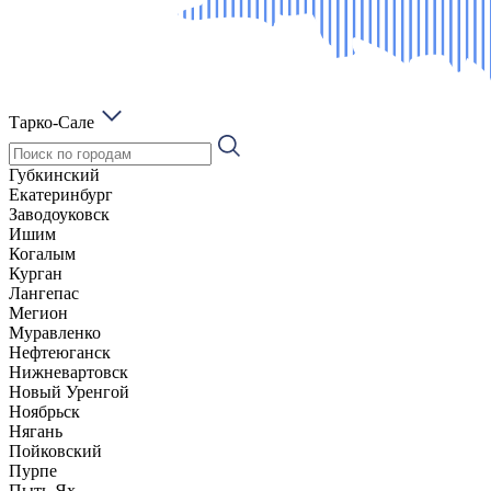
Тарко-Сале
Губкинский
Екатеринбург
Заводоуковск
Ишим
Когалым
Курган
Лангепас
Мегион
Муравленко
Нефтеюганск
Нижневартовск
Новый Уренгой
Ноябрьск
Нягань
Пойковский
Пурпе
Пыть-Ях