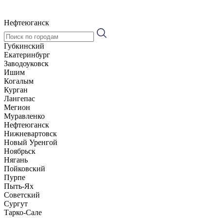
Нефтеюганск
Губкинский
Екатеринбург
Заводоуковск
Ишим
Когалым
Курган
Лангепас
Мегион
Муравленко
Нефтеюганск
Нижневартовск
Новый Уренгой
Ноябрьск
Нягань
Пойковский
Пурпе
Пыть-Ях
Советский
Сургут
Тарко-Сале