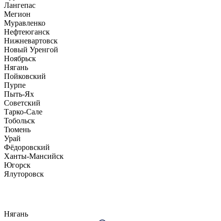
Лангепас
Мегион
Муравленко
Нефтеюганск
Нижневартовск
Новый Уренгой
Ноябрьск
Нягань
Пойковский
Пурпе
Пыть-Ях
Советский
Тарко-Сале
Тобольск
Тюмень
Урай
Фёдоровский
Ханты-Мансийск
Югорск
Ялуторовск
Нягань