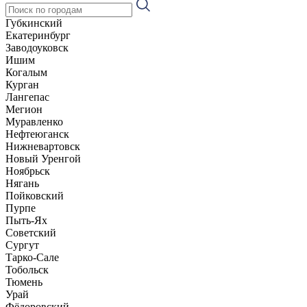
Губкинский
Екатеринбург
Заводоуковск
Ишим
Когалым
Курган
Лангепас
Мегион
Муравленко
Нефтеюганск
Нижневартовск
Новый Уренгой
Ноябрьск
Нягань
Пойковский
Пурпе
Пыть-Ях
Советский
Сургут
Тарко-Сале
Тобольск
Тюмень
Урай
Фёдоровский