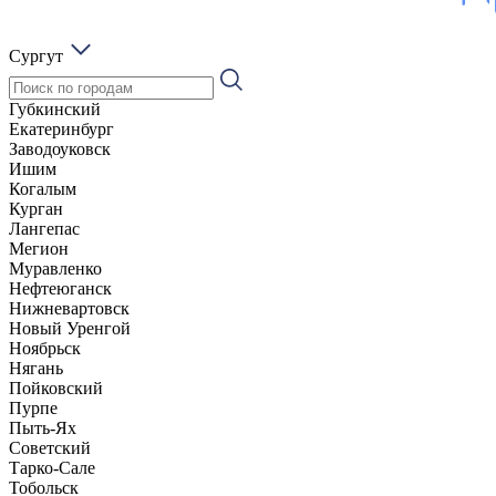
Сургут
Губкинский
Екатеринбург
Заводоуковск
Ишим
Когалым
Курган
Лангепас
Мегион
Муравленко
Нефтеюганск
Нижневартовск
Новый Уренгой
Ноябрьск
Нягань
Пойковский
Пурпе
Пыть-Ях
Советский
Тарко-Сале
Тобольск