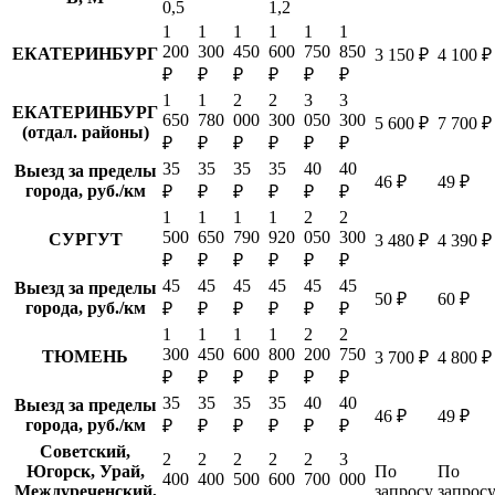
0,5
1,2
1
1
1
1
1
1
200
300
450
600
750
850
ЕКАТЕРИНБУРГ
3 150 ₽
4 100 ₽
₽
₽
₽
₽
₽
₽
1
1
2
2
3
3
ЕКАТЕРИНБУРГ
650
780
000
300
050
300
5 600 ₽
7 700 ₽
(отдал. районы)
₽
₽
₽
₽
₽
₽
35
35
35
35
40
40
Выезд за пределы
46 ₽
49 ₽
города, руб./км
₽
₽
₽
₽
₽
₽
1
1
1
1
2
2
500
650
790
920
050
300
СУРГУТ
3 480 ₽
4 390 ₽
₽
₽
₽
₽
₽
₽
45
45
45
45
45
45
Выезд за пределы
50 ₽
60 ₽
города, руб./км
₽
₽
₽
₽
₽
₽
1
1
1
1
2
2
300
450
600
800
200
750
ТЮМЕНЬ
3 700 ₽
4 800 ₽
₽
₽
₽
₽
₽
₽
35
35
35
35
40
40
Выезд за пределы
46 ₽
49 ₽
города, руб./км
₽
₽
₽
₽
₽
₽
Советский,
2
2
2
2
2
3
Югорск, Урай,
По
По
400
400
500
600
700
000
Междуреченский,
запросу
запрос