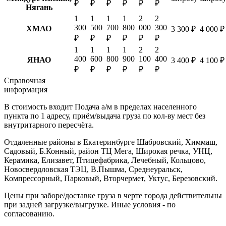
₽
₽
₽
₽
₽
₽
Нягань
1
1
1
1
2
2
300
500
700
800
000
300
ХМАО
3 300 ₽
4 000 ₽
₽
₽
₽
₽
₽
₽
1
1
1
1
2
2
400
600
800
900
100
400
ЯНАО
3 400 ₽
4 100 ₽
₽
₽
₽
₽
₽
₽
Справочная
информация
В стоимость входит
Подача а/м в пределах населенного
пункта по 1 адресу, приём/выдача груза по кол-ву мест без
внутритарного пересчёта.
Отдаленные районы в Екатеринбурге
Шабровский, Химмаш,
Садовый, Б.Конный, район ТЦ Мега, Широкая речка, УНЦ,
Керамика, Елизавет, Птицефабрика, Лечебный, Кольцово,
Новосвердловская ТЭЦ, В.Пышма, Среднеуральск,
Компрессорный, Парковый, Вторчермет, Уктус, Березовский.
Цены при заборе/доставке груза в черте города действительны
при задней загрузке/выгрузке. Иные условия - по
согласованию.