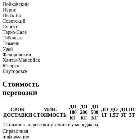
Пойковский
Пурпе
Пыть-Ях
Советский
Сургут
Тарко-Сале
Тобольск
Тюмень
Урай
Фёдоровский
Ханты-Мансийск
Югорск
Ялуторовск
Стоимость
перевозки
ДО
ДО
ДО
СРОК
МИН.
ДО
ДО
ДО
ОТ
100
200
500
ДОСТАВКИ
СТОИМОСТЬ
1Т
1.5Т
3Т
3Т
КГ
КГ
КГ
Стоимость перевозки уточните у менеджера
Справочная
информация