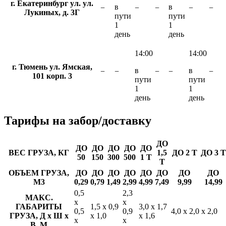
г. Екатеринбург ул. ул.
в
в
−
−
−
−
−
Лукиных, д. 3Г
пути
пути
1
1
день
день
14:00
14:00
г. Тюмень ул. Ямская,
в
в
−
−
−
−
−
101 корп. 3
пути
пути
1
1
день
день
Тарифы
на забор/доставку
ДО
ДО
ДО
ДО
ДО
ДО
ВЕС ГРУЗА, КГ
1,5
ДО 2 Т
ДО 3 Т
50
150
300
500
1 Т
Т
ОБЪЕМ ГРУЗА,
ДО
ДО
ДО
ДО
ДО
ДО
ДО
ДО
М3
0,29
0,79
1,49
2,99
4,99
7,49
9,99
14,99
0,5
2,3
МАКС.
х
х
ГАБАРИТЫ
1,5 х 0,9
3,0 х 1,7
0,5
0,9
4,0 х 2,0 х 2,0
ГРУЗА, Д х Ш х
х 1,0
х 1,6
х
х
В, М