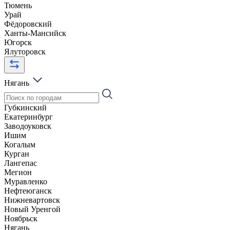
Тюмень
Урай
Фёдоровский
Ханты-Мансийск
Югорск
Ялуторовск
Нягань
Губкинский
Екатеринбург
Заводоуковск
Ишим
Когалым
Курган
Лангепас
Мегион
Муравленко
Нефтеюганск
Нижневартовск
Новый Уренгой
Ноябрьск
Нягань