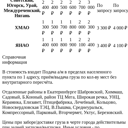
Советский,
2
2
2
2
2
3
Югорск, Урай,
По
По
400
400
500
600
700
000
Междуреченский,
запросу
запрос
₽
₽
₽
₽
₽
₽
Нягань
1
1
1
1
2
2
300
500
700
800
000
300
ХМАО
3 300 ₽
4 000 ₽
₽
₽
₽
₽
₽
₽
1
1
1
1
2
2
400
600
800
900
100
400
ЯНАО
3 400 ₽
4 100 ₽
₽
₽
₽
₽
₽
₽
Справочная
информация
В стоимость входит
Подача а/м в пределах населенного
пункта по 1 адресу, приём/выдача груза по кол-ву мест без
внутритарного пересчёта.
Отдаленные районы в Екатеринбурге
Шабровский, Химмаш,
Садовый, Б.Конный, район ТЦ Мега, Широкая речка, УНЦ,
Керамика, Елизавет, Птицефабрика, Лечебный, Кольцово,
Новосвердловская ТЭЦ, В.Пышма, Среднеуральск,
Компрессорный, Парковый, Вторчермет, Уктус, Березовский.
Цены при заборе/доставке груза в черте города действительны
при задней загрузке/выгрузке. Иные условия - по