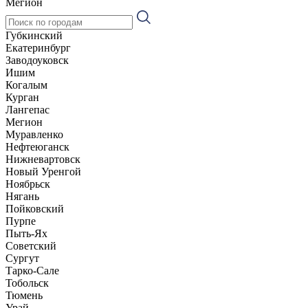
Мегион
Губкинский
Екатеринбург
Заводоуковск
Ишим
Когалым
Курган
Лангепас
Мегион
Муравленко
Нефтеюганск
Нижневартовск
Новый Уренгой
Ноябрьск
Нягань
Пойковский
Пурпе
Пыть-Ях
Советский
Сургут
Тарко-Сале
Тобольск
Тюмень
Урай