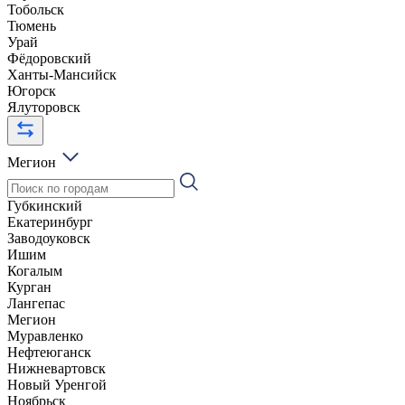
Тобольск
Тюмень
Урай
Фёдоровский
Ханты-Мансийск
Югорск
Ялуторовск
Мегион
Губкинский
Екатеринбург
Заводоуковск
Ишим
Когалым
Курган
Лангепас
Мегион
Муравленко
Нефтеюганск
Нижневартовск
Новый Уренгой
Ноябрьск