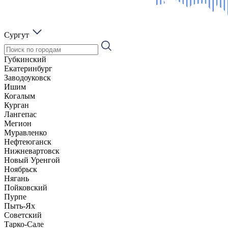
Сургут
Губкинский
Екатеринбург
Заводоуковск
Ишим
Когалым
Курган
Лангепас
Мегион
Муравленко
Нефтеюганск
Нижневартовск
Новый Уренгой
Ноябрьск
Нягань
Пойковский
Пурпе
Пыть-Ях
Советский
Тарко-Сале