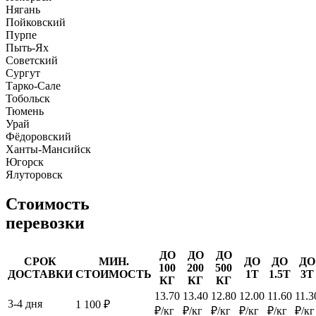
Нягань
Пойковский
Пурпе
Пыть-Ях
Советский
Сургут
Тарко-Сале
Тобольск
Тюмень
Урай
Фёдоровский
Ханты-Мансийск
Югорск
Ялуторовск
Стоимость
перевозки
ДО
ДО
ДО
СРОК
МИН.
ДО
ДО
ДО
100
200
500
ДОСТАВКИ
СТОИМОСТЬ
1Т
1.5Т
3Т
КГ
КГ
КГ
13.70
13.40
12.80
12.00
11.60
11.3
3-4 дня
1 100 ₽
₽/кг
₽/кг
₽/кг
₽/кг
₽/кг
₽/кг