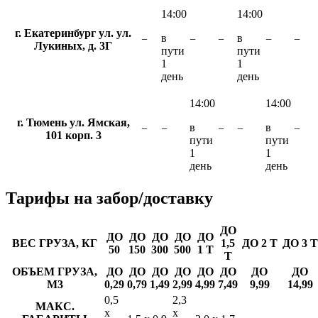
14:00
14:00
г. Екатеринбург ул. ул.
в
в
−
−
−
−
−
Лукиных, д. 3Г
пути
пути
1
1
день
день
14:00
14:00
г. Тюмень ул. Ямская,
в
в
−
−
−
−
−
101 корп. 3
пути
пути
1
1
день
день
Тарифы
на забор/доставку
ДО
ДО
ДО
ДО
ДО
ДО
ВЕС ГРУЗА, КГ
1,5
ДО 2 Т
ДО 3 Т
50
150
300
500
1 Т
Т
ОБЪЕМ ГРУЗА,
ДО
ДО
ДО
ДО
ДО
ДО
ДО
ДО
М3
0,29
0,79
1,49
2,99
4,99
7,49
9,99
14,99
0,5
2,3
МАКС.
х
х