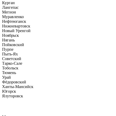
Курган
Лангепас
Мегион
Муравленко
Нефтеюганск
Нижневартовск
Новый Уренгой
Ноябрьск
Нягань
Пойковский
Пурпе
Пыть-Ях
Советский
Тарко-Сале
Тобольск
Тюмень
Урай
Фёдоровский
Ханты-Мансийск
Югорск
Ялуторовск