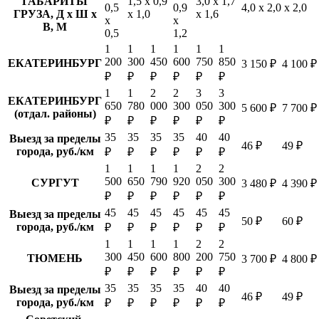
ГАБАРИТЫ
1,5 х 0,9
3,0 х 1,7
0,5
0,9
4,0 х 2,0 х 2,0
ГРУЗА, Д х Ш х
х 1,0
х 1,6
х
х
В, М
0,5
1,2
1
1
1
1
1
1
200
300
450
600
750
850
ЕКАТЕРИНБУРГ
3 150 ₽
4 100 ₽
₽
₽
₽
₽
₽
₽
1
1
2
2
3
3
ЕКАТЕРИНБУРГ
650
780
000
300
050
300
5 600 ₽
7 700 ₽
(отдал. районы)
₽
₽
₽
₽
₽
₽
35
35
35
35
40
40
Выезд за пределы
46 ₽
49 ₽
города, руб./км
₽
₽
₽
₽
₽
₽
1
1
1
1
2
2
500
650
790
920
050
300
СУРГУТ
3 480 ₽
4 390 ₽
₽
₽
₽
₽
₽
₽
45
45
45
45
45
45
Выезд за пределы
50 ₽
60 ₽
города, руб./км
₽
₽
₽
₽
₽
₽
1
1
1
1
2
2
300
450
600
800
200
750
ТЮМЕНЬ
3 700 ₽
4 800 ₽
₽
₽
₽
₽
₽
₽
35
35
35
35
40
40
Выезд за пределы
46 ₽
49 ₽
города, руб./км
₽
₽
₽
₽
₽
₽