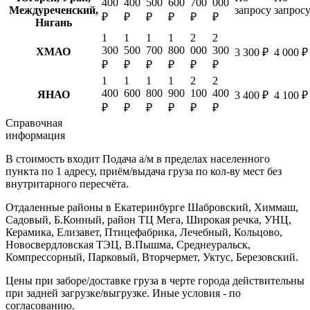
400
400
500
600
700
000
Междуреченский,
запросу
запрос
₽
₽
₽
₽
₽
₽
Нягань
1
1
1
1
2
2
300
500
700
800
000
300
ХМАО
3 300 ₽
4 000 ₽
₽
₽
₽
₽
₽
₽
1
1
1
1
2
2
400
600
800
900
100
400
ЯНАО
3 400 ₽
4 100 ₽
₽
₽
₽
₽
₽
₽
Справочная
информация
В стоимость входит
Подача а/м в пределах населенного
пункта по 1 адресу, приём/выдача груза по кол-ву мест без
внутритарного пересчёта.
Отдаленные районы в Екатеринбурге
Шабровский, Химмаш,
Садовый, Б.Конный, район ТЦ Мега, Широкая речка, УНЦ,
Керамика, Елизавет, Птицефабрика, Лечебный, Кольцово,
Новосвердловская ТЭЦ, В.Пышма, Среднеуральск,
Компрессорный, Парковый, Вторчермет, Уктус, Березовский.
Цены при заборе/доставке груза в черте города действительны
при задней загрузке/выгрузке. Иные условия - по
согласованию.