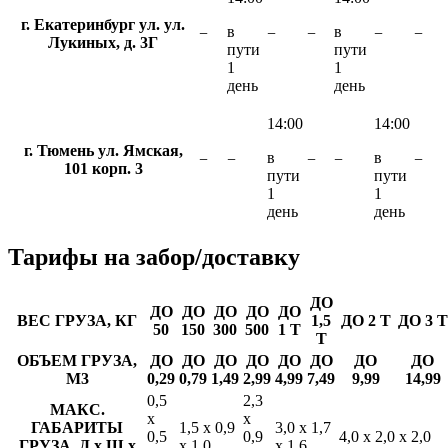
г. Екатеринбург ул. ул.
в
в
−
−
−
−
−
Лукиных, д. 3Г
пути
пути
1
1
день
день
14:00
14:00
г. Тюмень ул. Ямская,
в
в
−
−
−
−
−
101 корп. 3
пути
пути
1
1
день
день
Тарифы
на забор/доставку
ДО
ДО
ДО
ДО
ДО
ДО
ВЕС ГРУЗА, КГ
1,5
ДО 2 Т
ДО 3 Т
50
150
300
500
1 Т
Т
ОБЪЕМ ГРУЗА,
ДО
ДО
ДО
ДО
ДО
ДО
ДО
ДО
М3
0,29
0,79
1,49
2,99
4,99
7,49
9,99
14,99
0,5
2,3
МАКС.
х
х
ГАБАРИТЫ
1,5 х 0,9
3,0 х 1,7
0,5
0,9
4,0 х 2,0 х 2,0
ГРУЗА, Д х Ш х
х 1,0
х 1,6