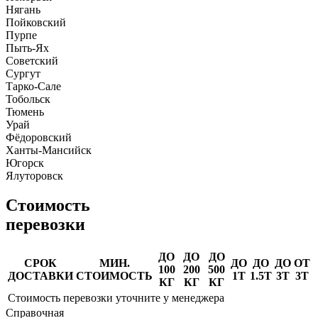
Нягань
Пойковский
Пурпе
Пыть-Ях
Советский
Сургут
Тарко-Сале
Тобольск
Тюмень
Урай
Фёдоровский
Ханты-Мансийск
Югорск
Ялуторовск
Стоимость
перевозки
ДО
ДО
ДО
СРОК
МИН.
ДО
ДО
ДО
ОТ
100
200
500
ДОСТАВКИ
СТОИМОСТЬ
1Т
1.5Т
3Т
3Т
КГ
КГ
КГ
Стоимость перевозки уточните у менеджера
Справочная