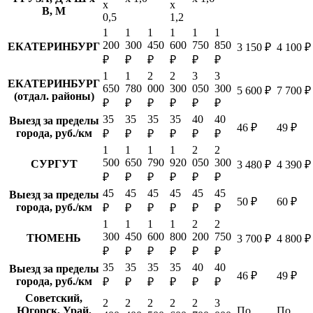
х
х
В, М
0,5
1,2
1
1
1
1
1
1
200
300
450
600
750
850
ЕКАТЕРИНБУРГ
3 150 ₽
4 100 ₽
₽
₽
₽
₽
₽
₽
1
1
2
2
3
3
ЕКАТЕРИНБУРГ
650
780
000
300
050
300
5 600 ₽
7 700 ₽
(отдал. районы)
₽
₽
₽
₽
₽
₽
35
35
35
35
40
40
Выезд за пределы
46 ₽
49 ₽
города, руб./км
₽
₽
₽
₽
₽
₽
1
1
1
1
2
2
500
650
790
920
050
300
СУРГУТ
3 480 ₽
4 390 ₽
₽
₽
₽
₽
₽
₽
45
45
45
45
45
45
Выезд за пределы
50 ₽
60 ₽
города, руб./км
₽
₽
₽
₽
₽
₽
1
1
1
1
2
2
300
450
600
800
200
750
ТЮМЕНЬ
3 700 ₽
4 800 ₽
₽
₽
₽
₽
₽
₽
35
35
35
35
40
40
Выезд за пределы
46 ₽
49 ₽
города, руб./км
₽
₽
₽
₽
₽
₽
Советский,
2
2
2
2
2
3
Югорск, Урай,
По
По