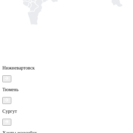
Нижневартовск
Тюмень
Сургут
Ханты-мансийск