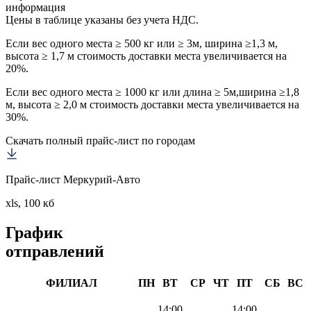
информация
Цены в таблице указаны без учета НДС.
Если вес одного места ≥ 500 кг или ≥ 3м, ширина ≥1,3 м,
высота ≥ 1,7 м стоимость доставки места увеличивается на
20%.
Если вес одного места ≥ 1000 кг или длина ≥ 5м,ширина ≥1,8
м, высота ≥ 2,0 м стоимость доставки места увеличивается на
30%.
Скачать полный прайс-лист по городам
Прайс-лист Меркурий-Авто
xls, 100 кб
График
отправлений
ФИЛИАЛ
ПН
ВТ
СР
ЧТ
ПТ
СБ
ВС
14:00
14:00