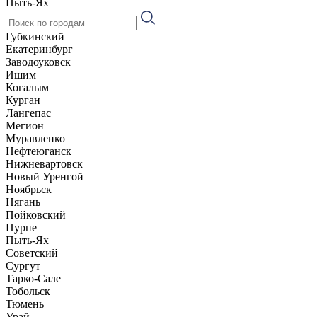
Пыть-Ях
Губкинский
Екатеринбург
Заводоуковск
Ишим
Когалым
Курган
Лангепас
Мегион
Муравленко
Нефтеюганск
Нижневартовск
Новый Уренгой
Ноябрьск
Нягань
Пойковский
Пурпе
Пыть-Ях
Советский
Сургут
Тарко-Сале
Тобольск
Тюмень
Урай