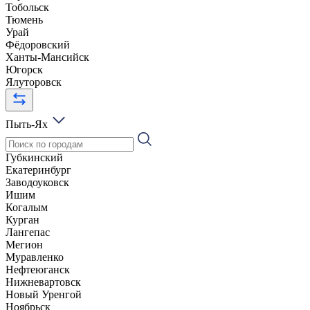
Тобольск
Тюмень
Урай
Фёдоровский
Ханты-Мансийск
Югорск
Ялуторовск
Пыть-Ях
Губкинский
Екатеринбург
Заводоуковск
Ишим
Когалым
Курган
Лангепас
Мегион
Муравленко
Нефтеюганск
Нижневартовск
Новый Уренгой
Ноябрьск