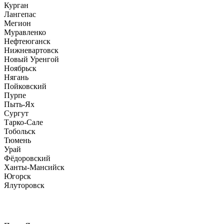
Курган
Лангепас
Мегион
Муравленко
Нефтеюганск
Нижневартовск
Новый Уренгой
Ноябрьск
Нягань
Пойковский
Пурпе
Пыть-Ях
Сургут
Тарко-Сале
Тобольск
Тюмень
Урай
Фёдоровский
Ханты-Мансийск
Югорск
Ялуторовск