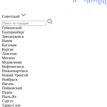
Советский
Губкинский
Екатеринбург
Заводоуковск
Ишим
Когалым
Курган
Лангепас
Мегион
Муравленко
Нефтеюганск
Нижневартовск
Новый Уренгой
Ноябрьск
Нягань
Пойковский
Пурпе
Пыть-Ях
Сургут
Тарко-Сале