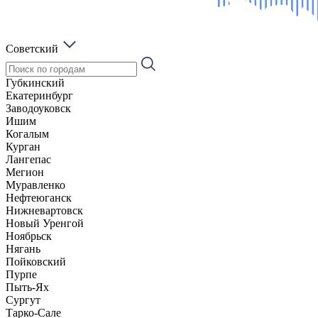
Советский
Губкинский
Екатеринбург
Заводоуковск
Ишим
Когалым
Курган
Лангепас
Мегион
Муравленко
Нефтеюганск
Нижневартовск
Новый Уренгой
Ноябрьск
Нягань
Пойковский
Пурпе
Пыть-Ях
Сургут
Тарко-Сале