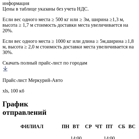
информация
Цены в таблице указаны без учета НДС.
Если вес одного места ≥ 500 кг или ≥ 3м, ширина ≥1,3 м,
высота ≥ 1,7 м стоимость доставки места увеличивается на
20%.
Если вес одного места ≥ 1000 кг или длина ≥ 5м,ширина ≥1,8
м, высота ≥ 2,0 м стоимость доставки места увеличивается на
30%.
Скачать полный прайс-лист по городам
Прайс-лист Меркурий-Авто
xls, 100 кб
График
отправлений
ФИЛИАЛ
ПН
ВТ
СР
ЧТ
ПТ
СБ
ВС
14:00
14:00