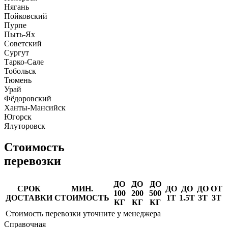
Нягань
Пойковский
Пурпе
Пыть-Ях
Советский
Сургут
Тарко-Сале
Тобольск
Тюмень
Урай
Фёдоровский
Ханты-Мансийск
Югорск
Ялуторовск
Стоимость
перевозки
ДО
ДО
ДО
СРОК
МИН.
ДО
ДО
ДО
ОТ
100
200
500
ДОСТАВКИ
СТОИМОСТЬ
1Т
1.5Т
3Т
3Т
КГ
КГ
КГ
Стоимость перевозки уточните у менеджера
Справочная