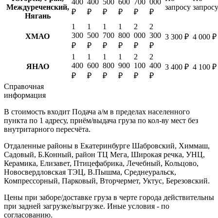
400
400
500
600
700
000
Междуреченский,
запросу
запрос
₽
₽
₽
₽
₽
₽
Нягань
1
1
1
1
2
2
300
500
700
800
000
300
ХМАО
3 300 ₽
4 000 ₽
₽
₽
₽
₽
₽
₽
1
1
1
1
2
2
400
600
800
900
100
400
ЯНАО
3 400 ₽
4 100 ₽
₽
₽
₽
₽
₽
₽
Справочная
информация
В стоимость входит
Подача а/м в пределах населенного
пункта по 1 адресу, приём/выдача груза по кол-ву мест без
внутритарного пересчёта.
Отдаленные районы в Екатеринбурге
Шабровский, Химмаш,
Садовый, Б.Конный, район ТЦ Мега, Широкая речка, УНЦ,
Керамика, Елизавет, Птицефабрика, Лечебный, Кольцово,
Новосвердловская ТЭЦ, В.Пышма, Среднеуральск,
Компрессорный, Парковый, Вторчермет, Уктус, Березовский.
Цены при заборе/доставке груза в черте города действительны
при задней загрузке/выгрузке. Иные условия - по
согласованию.