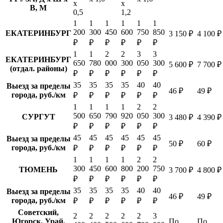
х
х
В, М
0,5
1,2
1
1
1
1
1
1
200
300
450
600
750
850
ЕКАТЕРИНБУРГ
3 150 ₽
4 100 ₽
₽
₽
₽
₽
₽
₽
1
1
2
2
3
3
ЕКАТЕРИНБУРГ
650
780
000
300
050
300
5 600 ₽
7 700 ₽
(отдал. районы)
₽
₽
₽
₽
₽
₽
35
35
35
35
40
40
Выезд за пределы
46 ₽
49 ₽
города, руб./км
₽
₽
₽
₽
₽
₽
1
1
1
1
2
2
500
650
790
920
050
300
СУРГУТ
3 480 ₽
4 390 ₽
₽
₽
₽
₽
₽
₽
45
45
45
45
45
45
Выезд за пределы
50 ₽
60 ₽
города, руб./км
₽
₽
₽
₽
₽
₽
1
1
1
1
2
2
300
450
600
800
200
750
ТЮМЕНЬ
3 700 ₽
4 800 ₽
₽
₽
₽
₽
₽
₽
35
35
35
35
40
40
Выезд за пределы
46 ₽
49 ₽
города, руб./км
₽
₽
₽
₽
₽
₽
Советский,
2
2
2
2
2
3
Югорск, Урай,
По
По