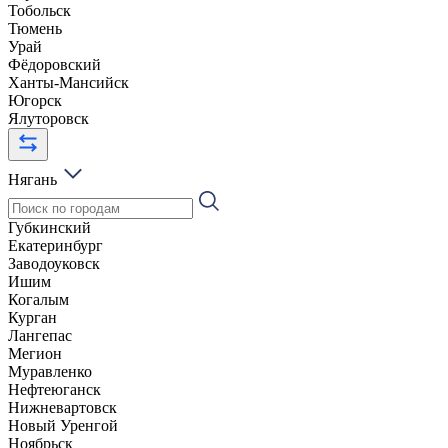
Тобольск
Тюмень
Урай
Фёдоровский
Ханты-Мансийск
Югорск
Ялуторовск
Нягань
Губкинский
Екатеринбург
Заводоуковск
Ишим
Когалым
Курган
Лангепас
Мегион
Муравленко
Нефтеюганск
Нижневартовск
Новый Уренгой
Ноябрьск