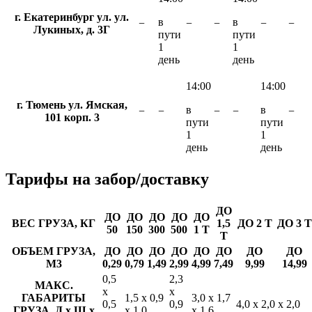
г. Екатеринбург ул. ул.
в
в
−
−
−
−
−
Лукиных, д. 3Г
пути
пути
1
1
день
день
14:00
14:00
г. Тюмень ул. Ямская,
в
в
−
−
−
−
−
101 корп. 3
пути
пути
1
1
день
день
Тарифы
на забор/доставку
ДО
ДО
ДО
ДО
ДО
ДО
ВЕС ГРУЗА, КГ
1,5
ДО 2 Т
ДО 3 Т
50
150
300
500
1 Т
Т
ОБЪЕМ ГРУЗА,
ДО
ДО
ДО
ДО
ДО
ДО
ДО
ДО
М3
0,29
0,79
1,49
2,99
4,99
7,49
9,99
14,99
0,5
2,3
МАКС.
х
х
ГАБАРИТЫ
1,5 х 0,9
3,0 х 1,7
0,5
0,9
4,0 х 2,0 х 2,0
ГРУЗА, Д х Ш х
х 1,0
х 1,6