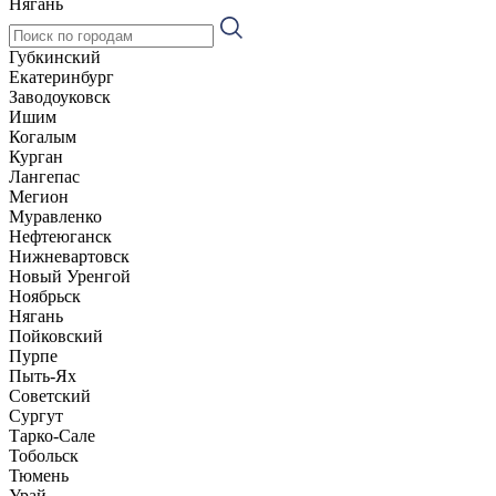
Нягань
Губкинский
Екатеринбург
Заводоуковск
Ишим
Когалым
Курган
Лангепас
Мегион
Муравленко
Нефтеюганск
Нижневартовск
Новый Уренгой
Ноябрьск
Нягань
Пойковский
Пурпе
Пыть-Ях
Советский
Сургут
Тарко-Сале
Тобольск
Тюмень
Урай