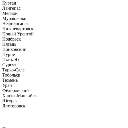
Курган
Лангепас
Мегион
Муравленко
Нефтеюганск
Нижневартовск
Новый Уренгой
Ноябрьск
Нягань
Пойковский
Пурпе
Пыть-Ях
Сургут
Тарко-Сале
Тобольск
Тюмень
Урай
Фёдоровский
Ханты-Мансийск
Югорск
Ялуторовск