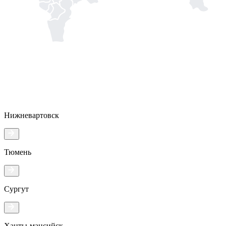
Нижневартовск
Тюмень
Сургут
Ханты-мансийск