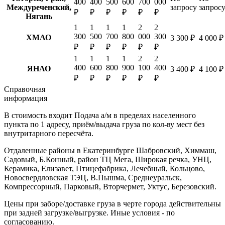
400
400
500
600
700
000
Междуреченский,
запросу
запрос
₽
₽
₽
₽
₽
₽
Нягань
1
1
1
1
2
2
300
500
700
800
000
300
ХМАО
3 300 ₽
4 000 ₽
₽
₽
₽
₽
₽
₽
1
1
1
1
2
2
400
600
800
900
100
400
ЯНАО
3 400 ₽
4 100 ₽
₽
₽
₽
₽
₽
₽
Справочная
информация
В стоимость входит
Подача а/м в пределах населенного
пункта по 1 адресу, приём/выдача груза по кол-ву мест без
внутритарного пересчёта.
Отдаленные районы в Екатеринбурге
Шабровский, Химмаш,
Садовый, Б.Конный, район ТЦ Мега, Широкая речка, УНЦ,
Керамика, Елизавет, Птицефабрика, Лечебный, Кольцово,
Новосвердловская ТЭЦ, В.Пышма, Среднеуральск,
Компрессорный, Парковый, Вторчермет, Уктус, Березовский.
Цены при заборе/доставке груза в черте города действительны
при задней загрузке/выгрузке. Иные условия - по
согласованию.