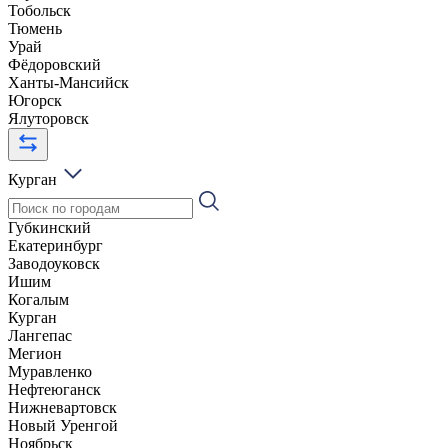
Тобольск
Тюмень
Урай
Фёдоровский
Ханты-Мансийск
Югорск
Ялуторовск
Курган
Губкинский
Екатеринбург
Заводоуковск
Ишим
Когалым
Курган
Лангепас
Мегион
Муравленко
Нефтеюганск
Нижневартовск
Новый Уренгой
Ноябрьск