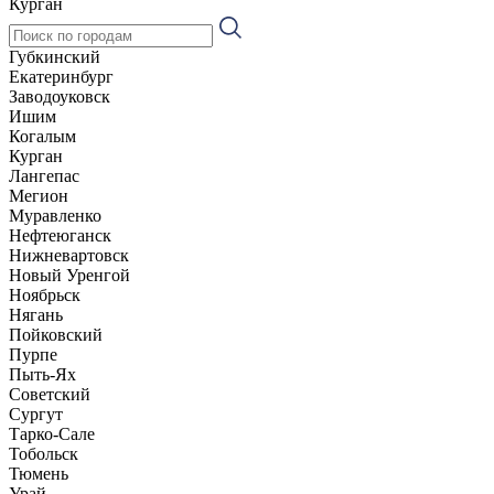
Курган
Губкинский
Екатеринбург
Заводоуковск
Ишим
Когалым
Курган
Лангепас
Мегион
Муравленко
Нефтеюганск
Нижневартовск
Новый Уренгой
Ноябрьск
Нягань
Пойковский
Пурпе
Пыть-Ях
Советский
Сургут
Тарко-Сале
Тобольск
Тюмень
Урай