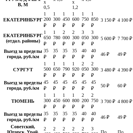
х
х
В, М
0,5
1,2
1
1
1
1
1
1
200
300
450
600
750
850
ЕКАТЕРИНБУРГ
3 150 ₽
4 100 ₽
₽
₽
₽
₽
₽
₽
1
1
2
2
3
3
ЕКАТЕРИНБУРГ
650
780
000
300
050
300
5 600 ₽
7 700 ₽
(отдал. районы)
₽
₽
₽
₽
₽
₽
35
35
35
35
40
40
Выезд за пределы
46 ₽
49 ₽
города, руб./км
₽
₽
₽
₽
₽
₽
1
1
1
1
2
2
500
650
790
920
050
300
СУРГУТ
3 480 ₽
4 390 ₽
₽
₽
₽
₽
₽
₽
45
45
45
45
45
45
Выезд за пределы
50 ₽
60 ₽
города, руб./км
₽
₽
₽
₽
₽
₽
1
1
1
1
2
2
300
450
600
800
200
750
ТЮМЕНЬ
3 700 ₽
4 800 ₽
₽
₽
₽
₽
₽
₽
35
35
35
35
40
40
Выезд за пределы
46 ₽
49 ₽
города, руб./км
₽
₽
₽
₽
₽
₽
Советский,
2
2
2
2
2
3
Югорск, Урай,
По
По