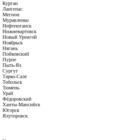
Курган
Лангепас
Мегион
Муравленко
Нефтеюганск
Нижневартовск
Новый Уренгой
Ноябрьск
Нягань
Пойковский
Пурпе
Пыть-Ях
Сургут
Тарко-Сале
Тобольск
Тюмень
Урай
Фёдоровский
Ханты-Мансийск
Югорск
Ялуторовск