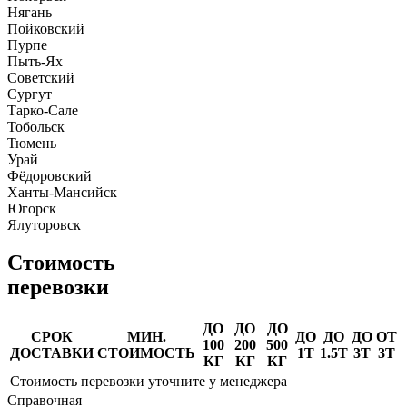
Нягань
Пойковский
Пурпе
Пыть-Ях
Советский
Сургут
Тарко-Сале
Тобольск
Тюмень
Урай
Фёдоровский
Ханты-Мансийск
Югорск
Ялуторовск
Стоимость
перевозки
ДО
ДО
ДО
СРОК
МИН.
ДО
ДО
ДО
ОТ
100
200
500
ДОСТАВКИ
СТОИМОСТЬ
1Т
1.5Т
3Т
3Т
КГ
КГ
КГ
Стоимость перевозки уточните у менеджера
Справочная