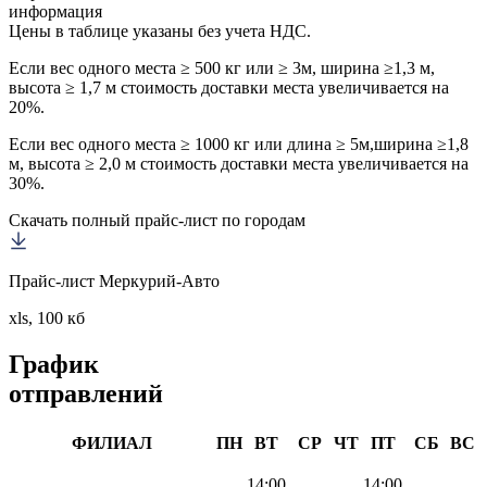
информация
Цены в таблице указаны без учета НДС.
Если вес одного места ≥ 500 кг или ≥ 3м, ширина ≥1,3 м,
высота ≥ 1,7 м стоимость доставки места увеличивается на
20%.
Если вес одного места ≥ 1000 кг или длина ≥ 5м,ширина ≥1,8
м, высота ≥ 2,0 м стоимость доставки места увеличивается на
30%.
Скачать полный прайс-лист по городам
Прайс-лист Меркурий-Авто
xls, 100 кб
График
отправлений
ФИЛИАЛ
ПН
ВТ
СР
ЧТ
ПТ
СБ
ВС
14:00
14:00