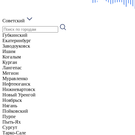
Советский
Губкинский
Екатеринбург
Заводоуковск
Ишим
Когалым
Курган
Лангепас
Мегион
Муравленко
Нефтеюганск
Нижневартовск
Новый Уренгой
Ноябрьск
Нягань
Пойковский
Пурпе
Пыть-Ях
Сургут
Тарко-Сале