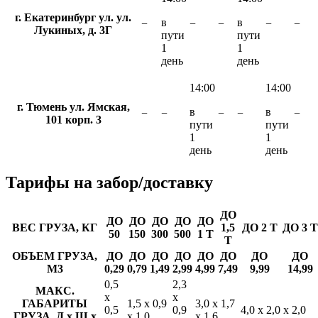
г. Екатеринбург ул. ул.
в
в
−
−
−
−
−
Лукиных, д. 3Г
пути
пути
1
1
день
день
14:00
14:00
г. Тюмень ул. Ямская,
в
в
−
−
−
−
−
101 корп. 3
пути
пути
1
1
день
день
Тарифы
на забор/доставку
ДО
ДО
ДО
ДО
ДО
ДО
ВЕС ГРУЗА, КГ
1,5
ДО 2 Т
ДО 3 Т
50
150
300
500
1 Т
Т
ОБЪЕМ ГРУЗА,
ДО
ДО
ДО
ДО
ДО
ДО
ДО
ДО
М3
0,29
0,79
1,49
2,99
4,99
7,49
9,99
14,99
0,5
2,3
МАКС.
х
х
ГАБАРИТЫ
1,5 х 0,9
3,0 х 1,7
0,5
0,9
4,0 х 2,0 х 2,0
ГРУЗА, Д х Ш х
х 1,0
х 1,6