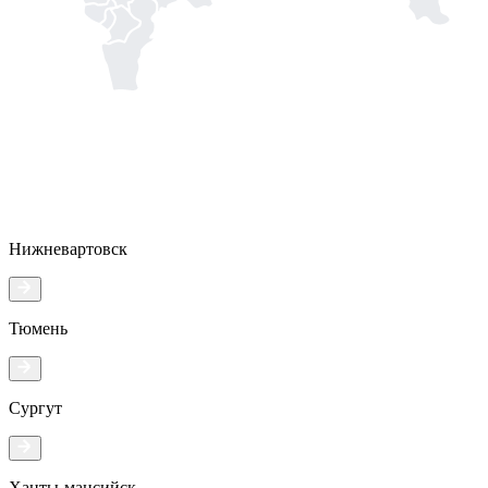
Нижневартовск
Тюмень
Сургут
Ханты-мансийск