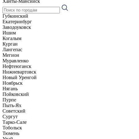
Ханты-Мансийск
Губкинский
Екатеринбург
Заводоуковск
Ишим
Когалым
Курган
Лангепас
Мегион
Муравленко
Нефтеюганск
Нижневартовск
Новый Уренгой
Ноябрьск
Нягань
Пойковский
Пурпе
Пыть-Ях
Советский
Сургут
Тарко-Сале
Тобольск
Тюмень
Урай