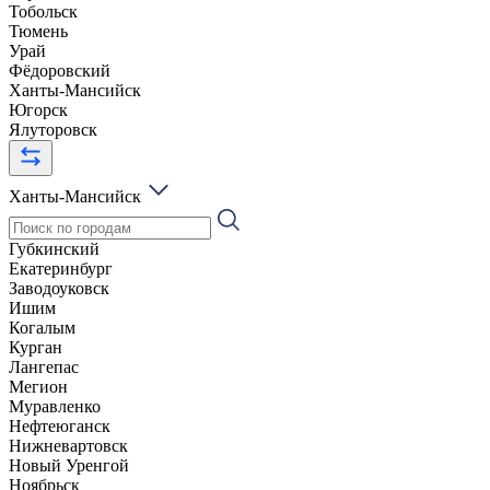
Тобольск
Тюмень
Урай
Фёдоровский
Ханты-Мансийск
Югорск
Ялуторовск
Ханты-Мансийск
Губкинский
Екатеринбург
Заводоуковск
Ишим
Когалым
Курган
Лангепас
Мегион
Муравленко
Нефтеюганск
Нижневартовск
Новый Уренгой
Ноябрьск