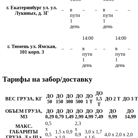
г. Екатеринбург ул. ул.
в
в
−
−
−
−
−
Лукиных, д. 3Г
пути
пути
1
1
день
день
14:00
14:00
г. Тюмень ул. Ямская,
в
в
−
−
−
−
−
101 корп. 3
пути
пути
1
1
день
день
Тарифы
на забор/доставку
ДО
ДО
ДО
ДО
ДО
ДО
ВЕС ГРУЗА, КГ
1,5
ДО 2 Т
ДО 3 Т
50
150
300
500
1 Т
Т
ОБЪЕМ ГРУЗА,
ДО
ДО
ДО
ДО
ДО
ДО
ДО
ДО
М3
0,29
0,79
1,49
2,99
4,99
7,49
9,99
14,99
0,5
2,3
МАКС.
х
х
ГАБАРИТЫ
1,5 х 0,9
3,0 х 1,7
0,5
0,9
4,0 х 2,0 х 2,0
ГРУЗА, Д х Ш х
х 1,0
х 1,6