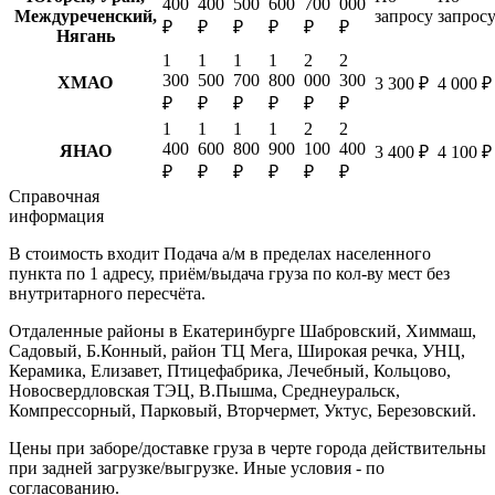
400
400
500
600
700
000
Междуреченский,
запросу
запрос
₽
₽
₽
₽
₽
₽
Нягань
1
1
1
1
2
2
300
500
700
800
000
300
ХМАО
3 300 ₽
4 000 ₽
₽
₽
₽
₽
₽
₽
1
1
1
1
2
2
400
600
800
900
100
400
ЯНАО
3 400 ₽
4 100 ₽
₽
₽
₽
₽
₽
₽
Справочная
информация
В стоимость входит
Подача а/м в пределах населенного
пункта по 1 адресу, приём/выдача груза по кол-ву мест без
внутритарного пересчёта.
Отдаленные районы в Екатеринбурге
Шабровский, Химмаш,
Садовый, Б.Конный, район ТЦ Мега, Широкая речка, УНЦ,
Керамика, Елизавет, Птицефабрика, Лечебный, Кольцово,
Новосвердловская ТЭЦ, В.Пышма, Среднеуральск,
Компрессорный, Парковый, Вторчермет, Уктус, Березовский.
Цены при заборе/доставке груза в черте города действительны
при задней загрузке/выгрузке. Иные условия - по
согласованию.