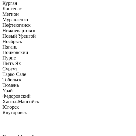
Курган
Лангепас
Мегион
Муравленко
Нефтеюганск
Нижневартовск
Новый Уренгой
Ноябрьск
Нягань
Пойковский
Пурпе
Пыть-Ях
Сургут
Тарко-Сале
Тобольск
Тюмень
Урай
Фёдоровский
Ханты-Мансийск
Югорск
Ялуторовск