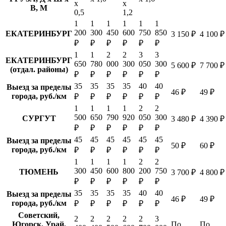
х
х
В, М
0,5
1,2
1
1
1
1
1
1
200
300
450
600
750
850
ЕКАТЕРИНБУРГ
3 150 ₽
4 100 ₽
₽
₽
₽
₽
₽
₽
1
1
2
2
3
3
ЕКАТЕРИНБУРГ
650
780
000
300
050
300
5 600 ₽
7 700 ₽
(отдал. районы)
₽
₽
₽
₽
₽
₽
35
35
35
35
40
40
Выезд за пределы
46 ₽
49 ₽
города, руб./км
₽
₽
₽
₽
₽
₽
1
1
1
1
2
2
500
650
790
920
050
300
СУРГУТ
3 480 ₽
4 390 ₽
₽
₽
₽
₽
₽
₽
45
45
45
45
45
45
Выезд за пределы
50 ₽
60 ₽
города, руб./км
₽
₽
₽
₽
₽
₽
1
1
1
1
2
2
300
450
600
800
200
750
ТЮМЕНЬ
3 700 ₽
4 800 ₽
₽
₽
₽
₽
₽
₽
35
35
35
35
40
40
Выезд за пределы
46 ₽
49 ₽
города, руб./км
₽
₽
₽
₽
₽
₽
Советский,
2
2
2
2
2
3
Югорск, Урай,
По
По