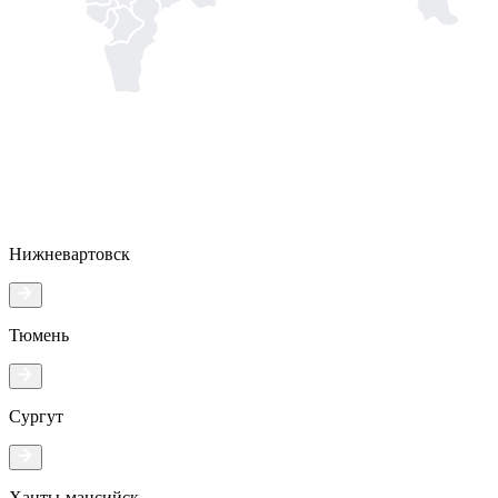
Нижневартовск
Тюмень
Сургут
Ханты-мансийск