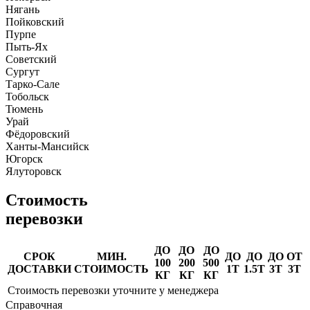
Нягань
Пойковский
Пурпе
Пыть-Ях
Советский
Сургут
Тарко-Сале
Тобольск
Тюмень
Урай
Фёдоровский
Ханты-Мансийск
Югорск
Ялуторовск
Стоимость
перевозки
ДО
ДО
ДО
СРОК
МИН.
ДО
ДО
ДО
ОТ
100
200
500
ДОСТАВКИ
СТОИМОСТЬ
1Т
1.5Т
3Т
3Т
КГ
КГ
КГ
Стоимость перевозки уточните у менеджера
Справочная