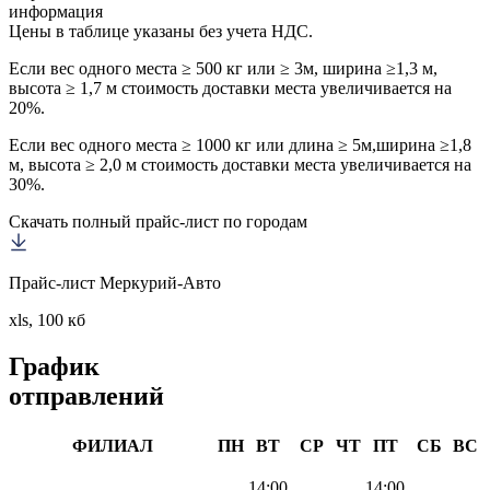
информация
Цены в таблице указаны без учета НДС.
Если вес одного места ≥ 500 кг или ≥ 3м, ширина ≥1,3 м,
высота ≥ 1,7 м стоимость доставки места увеличивается на
20%.
Если вес одного места ≥ 1000 кг или длина ≥ 5м,ширина ≥1,8
м, высота ≥ 2,0 м стоимость доставки места увеличивается на
30%.
Скачать полный прайс-лист по городам
Прайс-лист Меркурий-Авто
xls, 100 кб
График
отправлений
ФИЛИАЛ
ПН
ВТ
СР
ЧТ
ПТ
СБ
ВС
14:00
14:00