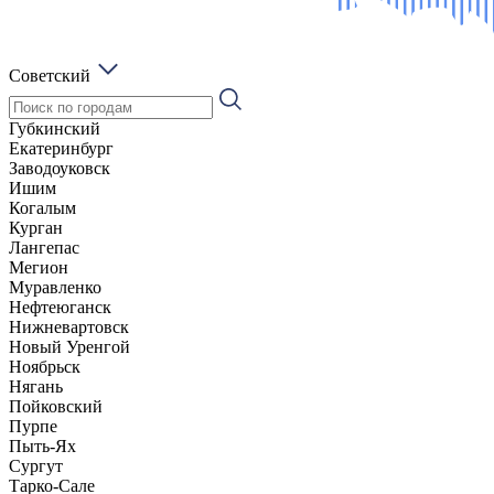
Советский
Губкинский
Екатеринбург
Заводоуковск
Ишим
Когалым
Курган
Лангепас
Мегион
Муравленко
Нефтеюганск
Нижневартовск
Новый Уренгой
Ноябрьск
Нягань
Пойковский
Пурпе
Пыть-Ях
Сургут
Тарко-Сале