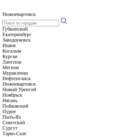
Нижневартовск
Губкинский
Екатеринбург
Заводоуковск
Ишим
Когалым
Курган
Лангепас
Мегион
Муравленко
Нефтеюганск
Нижневартовск
Новый Уренгой
Ноябрьск
Нягань
Пойковский
Пурпе
Пыть-Ях
Советский
Сургут
Тарко-Сале