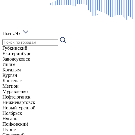
Пыть-Ях
Губкинский
Екатеринбург
Заводоуковск
Ишим
Когалым
Курган
Лангепас
Мегион
Муравленко
Нефтеюганск
Нижневартовск
Новый Уренгой
Ноябрьск
Нягань
Пойковский
Пурпе
Советский