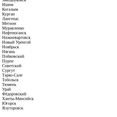
Ишим
Когалым
Курган
Лангепас
Мегион
Муравленко
Нефтеюганск
Нижневартовск
Новый Уренгой
Ноябрьск
Нягань
Пойковский
Пурпе
Советский
Сургут
Тарко-Сале
Тобольск
Тюмень
Урай
Фёдоровский
Ханты-Мансийск
Югорск
Ялуторовск