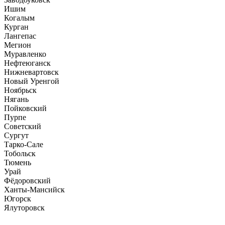
Ишим
Когалым
Курган
Лангепас
Мегион
Муравленко
Нефтеюганск
Нижневартовск
Новый Уренгой
Ноябрьск
Нягань
Пойковский
Пурпе
Советский
Сургут
Тарко-Сале
Тобольск
Тюмень
Урай
Фёдоровский
Ханты-Мансийск
Югорск
Ялуторовск