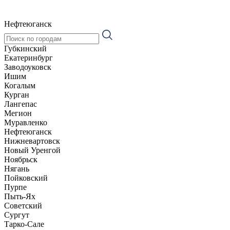
Нефтеюганск
Губкинский
Екатеринбург
Заводоуковск
Ишим
Когалым
Курган
Лангепас
Мегион
Муравленко
Нефтеюганск
Нижневартовск
Новый Уренгой
Ноябрьск
Нягань
Пойковский
Пурпе
Пыть-Ях
Советский
Сургут
Тарко-Сале