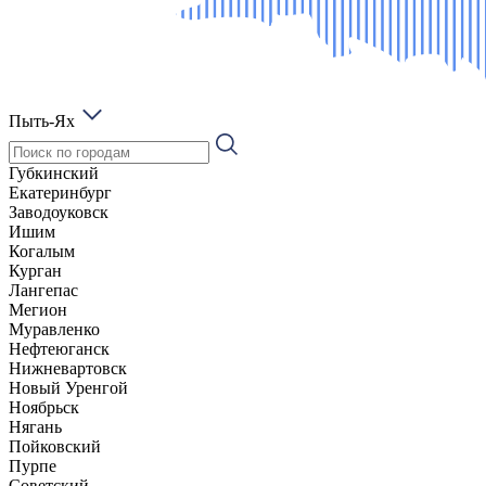
Пыть-Ях
Губкинский
Екатеринбург
Заводоуковск
Ишим
Когалым
Курган
Лангепас
Мегион
Муравленко
Нефтеюганск
Нижневартовск
Новый Уренгой
Ноябрьск
Нягань
Пойковский
Пурпе
Советский