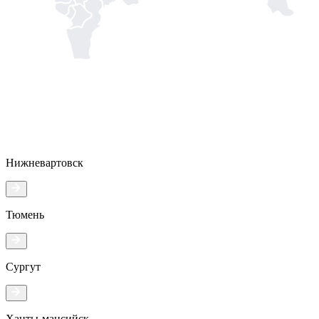
Нижневартовск
Тюмень
Сургут
Ханты-мансийск