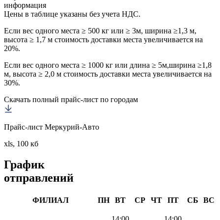
информация
Цены в таблице указаны без учета НДС.
Если вес одного места ≥ 500 кг или ≥ 3м, ширина ≥1,3 м,
высота ≥ 1,7 м стоимость доставки места увеличивается на
20%.
Если вес одного места ≥ 1000 кг или длина ≥ 5м,ширина ≥1,8
м, высота ≥ 2,0 м стоимость доставки места увеличивается на
30%.
Скачать полный прайс-лист по городам
Прайс-лист Меркурий-Авто
xls, 100 кб
График
отправлений
ФИЛИАЛ
ПН
ВТ
СР
ЧТ
ПТ
СБ
ВС
14:00
14:00