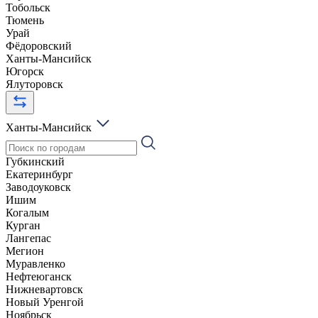
Тобольск
Тюмень
Урай
Фёдоровский
Ханты-Мансийск
Югорск
Ялуторовск
Ханты-Мансийск
Губкинский
Екатеринбург
Заводоуковск
Ишим
Когалым
Курган
Лангепас
Мегион
Муравленко
Нефтеюганск
Нижневартовск
Новый Уренгой
Ноябрьск