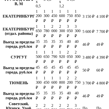
х
х
В, М
0,5
1,2
1
1
1
1
1
1
200
300
450
600
750
850
ЕКАТЕРИНБУРГ
3 150 ₽
4 100 ₽
₽
₽
₽
₽
₽
₽
1
1
2
2
3
3
ЕКАТЕРИНБУРГ
650
780
000
300
050
300
5 600 ₽
7 700 ₽
(отдал. районы)
₽
₽
₽
₽
₽
₽
35
35
35
35
40
40
Выезд за пределы
46 ₽
49 ₽
города, руб./км
₽
₽
₽
₽
₽
₽
1
1
1
1
2
2
500
650
790
920
050
300
СУРГУТ
3 480 ₽
4 390 ₽
₽
₽
₽
₽
₽
₽
45
45
45
45
45
45
Выезд за пределы
50 ₽
60 ₽
города, руб./км
₽
₽
₽
₽
₽
₽
1
1
1
1
2
2
300
450
600
800
200
750
ТЮМЕНЬ
3 700 ₽
4 800 ₽
₽
₽
₽
₽
₽
₽
35
35
35
35
40
40
Выезд за пределы
46 ₽
49 ₽
города, руб./км
₽
₽
₽
₽
₽
₽
Советский,
2
2
2
2
2
3
Югорск, Урай,
По
По