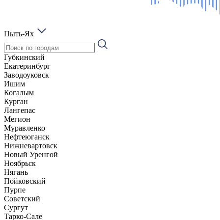
Пыть-Ях
Губкинский
Екатеринбург
Заводоуковск
Ишим
Когалым
Курган
Лангепас
Мегион
Муравленко
Нефтеюганск
Нижневартовск
Новый Уренгой
Ноябрьск
Нягань
Пойковский
Пурпе
Советский
Сургут
Тарко-Сале