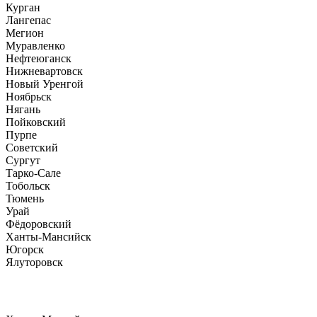
Курган
Лангепас
Мегион
Муравленко
Нефтеюганск
Нижневартовск
Новый Уренгой
Ноябрьск
Нягань
Пойковский
Пурпе
Советский
Сургут
Тарко-Сале
Тобольск
Тюмень
Урай
Фёдоровский
Ханты-Мансийск
Югорск
Ялуторовск