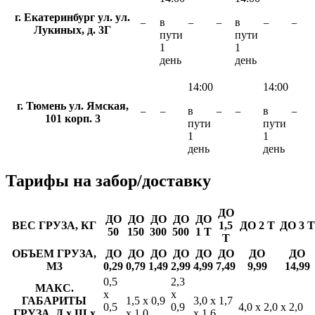
г. Екатеринбург ул. ул.
в
в
−
−
−
−
−
Лукиных, д. 3Г
пути
пути
1
1
день
день
14:00
14:00
г. Тюмень ул. Ямская,
в
в
−
−
−
−
−
101 корп. 3
пути
пути
1
1
день
день
Тарифы
на забор/доставку
ДО
ДО
ДО
ДО
ДО
ДО
ВЕС ГРУЗА, КГ
1,5
ДО 2 Т
ДО 3 Т
50
150
300
500
1 Т
Т
ОБЪЕМ ГРУЗА,
ДО
ДО
ДО
ДО
ДО
ДО
ДО
ДО
М3
0,29
0,79
1,49
2,99
4,99
7,49
9,99
14,99
0,5
2,3
МАКС.
х
х
ГАБАРИТЫ
1,5 х 0,9
3,0 х 1,7
0,5
0,9
4,0 х 2,0 х 2,0
ГРУЗА, Д х Ш х
х 1,0
х 1,6