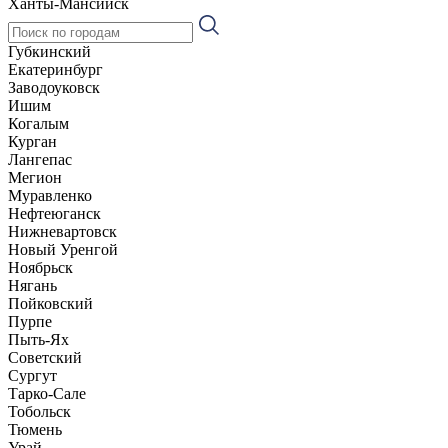
Ханты-Мансийск
Губкинский
Екатеринбург
Заводоуковск
Ишим
Когалым
Курган
Лангепас
Мегион
Муравленко
Нефтеюганск
Нижневартовск
Новый Уренгой
Ноябрьск
Нягань
Пойковский
Пурпе
Пыть-Ях
Советский
Сургут
Тарко-Сале
Тобольск
Тюмень
Урай