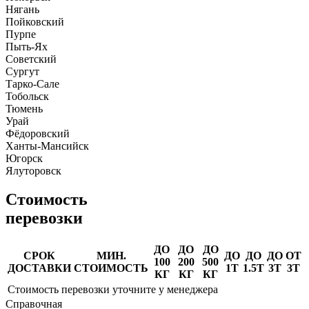
Нягань
Пойковский
Пурпе
Пыть-Ях
Советский
Сургут
Тарко-Сале
Тобольск
Тюмень
Урай
Фёдоровский
Ханты-Мансийск
Югорск
Ялуторовск
Стоимость
перевозки
ДО
ДО
ДО
СРОК
МИН.
ДО
ДО
ДО
ОТ
100
200
500
ДОСТАВКИ
СТОИМОСТЬ
1Т
1.5Т
3Т
3Т
КГ
КГ
КГ
Стоимость перевозки уточните у менеджера
Справочная