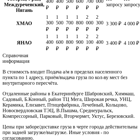
400
400
500
600
700
000
Междуреченский,
запросу
запрос
₽
₽
₽
₽
₽
₽
Нягань
1
1
1
1
2
2
300
500
700
800
000
300
ХМАО
3 300 ₽
4 000 ₽
₽
₽
₽
₽
₽
₽
1
1
1
1
2
2
400
600
800
900
100
400
ЯНАО
3 400 ₽
4 100 ₽
₽
₽
₽
₽
₽
₽
Справочная
информация
В стоимость входит
Подача а/м в пределах населенного
пункта по 1 адресу, приём/выдача груза по кол-ву мест без
внутритарного пересчёта.
Отдаленные районы в Екатеринбурге
Шабровский, Химмаш,
Садовый, Б.Конный, район ТЦ Мега, Широкая речка, УНЦ,
Керамика, Елизавет, Птицефабрика, Лечебный, Кольцово,
Новосвердловская ТЭЦ, В.Пышма, Среднеуральск,
Компрессорный, Парковый, Вторчермет, Уктус, Березовский.
Цены при заборе/доставке груза в черте города действительны
при задней загрузке/выгрузке. Иные условия - по
согласованию.