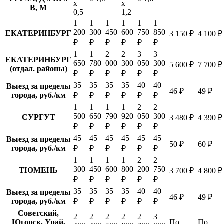
х
х
В, М
0,5
1,2
1
1
1
1
1
1
200
300
450
600
750
850
ЕКАТЕРИНБУРГ
3 150 ₽
4 100 ₽
₽
₽
₽
₽
₽
₽
1
1
2
2
3
3
ЕКАТЕРИНБУРГ
650
780
000
300
050
300
5 600 ₽
7 700 ₽
(отдал. районы)
₽
₽
₽
₽
₽
₽
35
35
35
35
40
40
Выезд за пределы
46 ₽
49 ₽
города, руб./км
₽
₽
₽
₽
₽
₽
1
1
1
1
2
2
500
650
790
920
050
300
СУРГУТ
3 480 ₽
4 390 ₽
₽
₽
₽
₽
₽
₽
45
45
45
45
45
45
Выезд за пределы
50 ₽
60 ₽
города, руб./км
₽
₽
₽
₽
₽
₽
1
1
1
1
2
2
300
450
600
800
200
750
ТЮМЕНЬ
3 700 ₽
4 800 ₽
₽
₽
₽
₽
₽
₽
35
35
35
35
40
40
Выезд за пределы
46 ₽
49 ₽
города, руб./км
₽
₽
₽
₽
₽
₽
Советский,
2
2
2
2
2
3
Югорск, Урай,
По
По