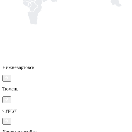
Нижневартовск
Тюмень
Сургут
Ханты-мансийск