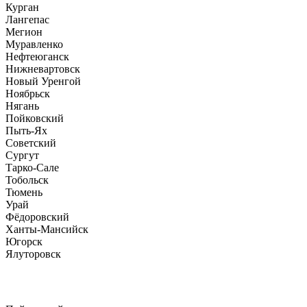
Курган
Лангепас
Мегион
Муравленко
Нефтеюганск
Нижневартовск
Новый Уренгой
Ноябрьск
Нягань
Пойковский
Пыть-Ях
Советский
Сургут
Тарко-Сале
Тобольск
Тюмень
Урай
Фёдоровский
Ханты-Мансийск
Югорск
Ялуторовск