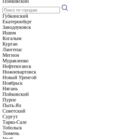
Пойковский
Губкинский
Екатеринбург
Заводоуковск
Ишим
Когалым
Курган
Лангепас
Мегион
Муравленко
Нефтеюганск
Нижневартовск
Новый Уренгой
Ноябрьск
Нягань
Пойковский
Пурпе
Пыть-Ях
Советский
Сургут
Тарко-Сале
Тобольск
Тюмень
Урай