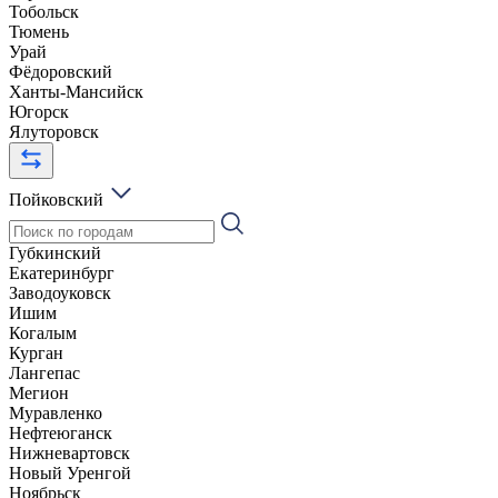
Тобольск
Тюмень
Урай
Фёдоровский
Ханты-Мансийск
Югорск
Ялуторовск
Пойковский
Губкинский
Екатеринбург
Заводоуковск
Ишим
Когалым
Курган
Лангепас
Мегион
Муравленко
Нефтеюганск
Нижневартовск
Новый Уренгой
Ноябрьск