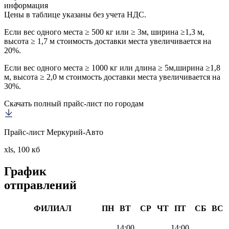
информация
Цены в таблице указаны без учета НДС.
Если вес одного места ≥ 500 кг или ≥ 3м, ширина ≥1,3 м,
высота ≥ 1,7 м стоимость доставки места увеличивается на
20%.
Если вес одного места ≥ 1000 кг или длина ≥ 5м,ширина ≥1,8
м, высота ≥ 2,0 м стоимость доставки места увеличивается на
30%.
Скачать полный прайс-лист по городам
Прайс-лист Меркурий-Авто
xls, 100 кб
График
отправлений
ФИЛИАЛ
ПН
ВТ
СР
ЧТ
ПТ
СБ
ВС
14:00
14:00