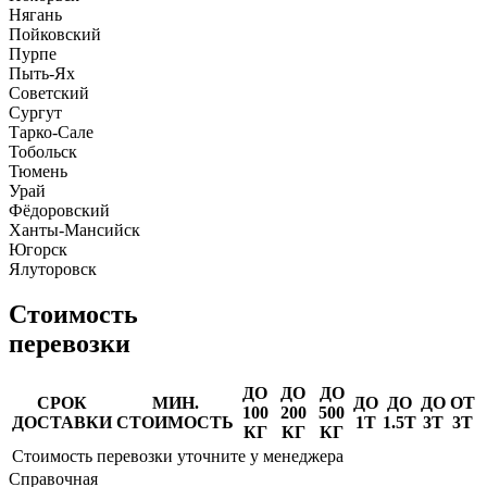
Нягань
Пойковский
Пурпе
Пыть-Ях
Советский
Сургут
Тарко-Сале
Тобольск
Тюмень
Урай
Фёдоровский
Ханты-Мансийск
Югорск
Ялуторовск
Стоимость
перевозки
ДО
ДО
ДО
СРОК
МИН.
ДО
ДО
ДО
ОТ
100
200
500
ДОСТАВКИ
СТОИМОСТЬ
1Т
1.5Т
3Т
3Т
КГ
КГ
КГ
Стоимость перевозки уточните у менеджера
Справочная