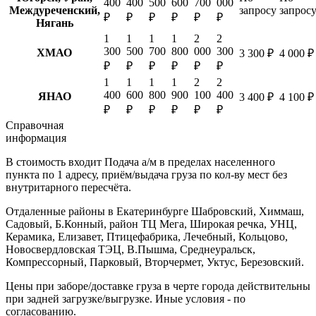
400
400
500
600
700
000
Междуреченский,
запросу
запрос
₽
₽
₽
₽
₽
₽
Нягань
1
1
1
1
2
2
300
500
700
800
000
300
ХМАО
3 300 ₽
4 000 ₽
₽
₽
₽
₽
₽
₽
1
1
1
1
2
2
400
600
800
900
100
400
ЯНАО
3 400 ₽
4 100 ₽
₽
₽
₽
₽
₽
₽
Справочная
информация
В стоимость входит
Подача а/м в пределах населенного
пункта по 1 адресу, приём/выдача груза по кол-ву мест без
внутритарного пересчёта.
Отдаленные районы в Екатеринбурге
Шабровский, Химмаш,
Садовый, Б.Конный, район ТЦ Мега, Широкая речка, УНЦ,
Керамика, Елизавет, Птицефабрика, Лечебный, Кольцово,
Новосвердловская ТЭЦ, В.Пышма, Среднеуральск,
Компрессорный, Парковый, Вторчермет, Уктус, Березовский.
Цены при заборе/доставке груза в черте города действительны
при задней загрузке/выгрузке. Иные условия - по
согласованию.