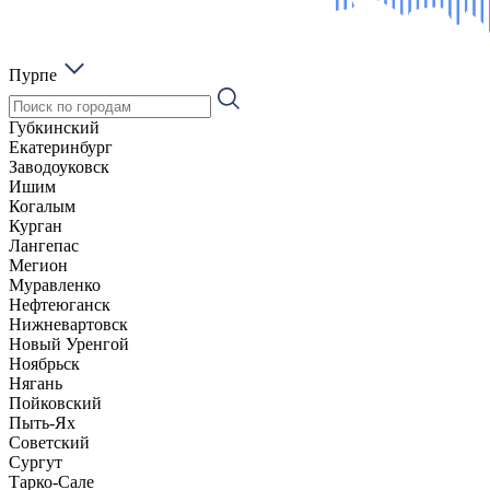
Пурпе
Губкинский
Екатеринбург
Заводоуковск
Ишим
Когалым
Курган
Лангепас
Мегион
Муравленко
Нефтеюганск
Нижневартовск
Новый Уренгой
Ноябрьск
Нягань
Пойковский
Пыть-Ях
Советский
Сургут
Тарко-Сале