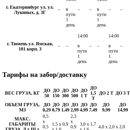
г. Екатеринбург ул. ул.
в
в
−
−
−
−
−
Лукиных, д. 3Г
пути
пути
1
1
день
день
14:00
14:00
г. Тюмень ул. Ямская,
в
в
−
−
−
−
−
101 корп. 3
пути
пути
1
1
день
день
Тарифы
на забор/доставку
ДО
ДО
ДО
ДО
ДО
ДО
ВЕС ГРУЗА, КГ
1,5
ДО 2 Т
ДО 3 Т
50
150
300
500
1 Т
Т
ОБЪЕМ ГРУЗА,
ДО
ДО
ДО
ДО
ДО
ДО
ДО
ДО
М3
0,29
0,79
1,49
2,99
4,99
7,49
9,99
14,99
0,5
2,3
МАКС.
х
х
ГАБАРИТЫ
1,5 х 0,9
3,0 х 1,7
0,5
0,9
4,0 х 2,0 х 2,0
ГРУЗА, Д х Ш х
х 1,0
х 1,6