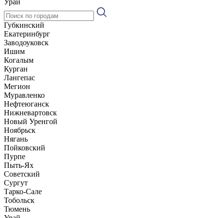
Урай
Губкинский
Екатеринбург
Заводоуковск
Ишим
Когалым
Курган
Лангепас
Мегион
Муравленко
Нефтеюганск
Нижневартовск
Новый Уренгой
Ноябрьск
Нягань
Пойковский
Пурпе
Пыть-Ях
Советский
Сургут
Тарко-Сале
Тобольск
Тюмень
Урай