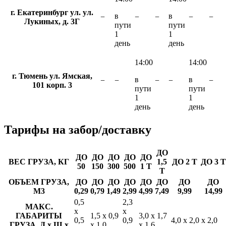
г. Екатеринбург ул. ул.
в
в
−
−
−
−
−
Лукиных, д. 3Г
пути
пути
1
1
день
день
14:00
14:00
г. Тюмень ул. Ямская,
в
в
−
−
−
−
−
101 корп. 3
пути
пути
1
1
день
день
Тарифы
на забор/доставку
ДО
ДО
ДО
ДО
ДО
ДО
ВЕС ГРУЗА, КГ
1,5
ДО 2 Т
ДО 3 Т
50
150
300
500
1 Т
Т
ОБЪЕМ ГРУЗА,
ДО
ДО
ДО
ДО
ДО
ДО
ДО
ДО
М3
0,29
0,79
1,49
2,99
4,99
7,49
9,99
14,99
0,5
2,3
МАКС.
х
х
ГАБАРИТЫ
1,5 х 0,9
3,0 х 1,7
0,5
0,9
4,0 х 2,0 х 2,0
ГРУЗА, Д х Ш х
х 1,0
х 1,6