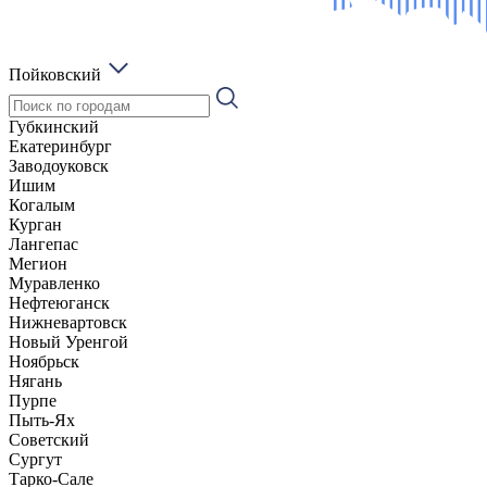
Пойковский
Губкинский
Екатеринбург
Заводоуковск
Ишим
Когалым
Курган
Лангепас
Мегион
Муравленко
Нефтеюганск
Нижневартовск
Новый Уренгой
Ноябрьск
Нягань
Пурпе
Пыть-Ях
Советский
Сургут
Тарко-Сале