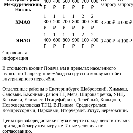
400
400
500
600
700
000
Междуреченский,
запросу
запрос
₽
₽
₽
₽
₽
₽
Нягань
1
1
1
1
2
2
300
500
700
800
000
300
ХМАО
3 300 ₽
4 000 ₽
₽
₽
₽
₽
₽
₽
1
1
1
1
2
2
400
600
800
900
100
400
ЯНАО
3 400 ₽
4 100 ₽
₽
₽
₽
₽
₽
₽
Справочная
информация
В стоимость входит
Подача а/м в пределах населенного
пункта по 1 адресу, приём/выдача груза по кол-ву мест без
внутритарного пересчёта.
Отдаленные районы в Екатеринбурге
Шабровский, Химмаш,
Садовый, Б.Конный, район ТЦ Мега, Широкая речка, УНЦ,
Керамика, Елизавет, Птицефабрика, Лечебный, Кольцово,
Новосвердловская ТЭЦ, В.Пышма, Среднеуральск,
Компрессорный, Парковый, Вторчермет, Уктус, Березовский.
Цены при заборе/доставке груза в черте города действительны
при задней загрузке/выгрузке. Иные условия - по
согласованию.