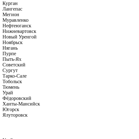
Курган
Лангепас
Мегион
Муравленко
Нефтеюганск
Нижневартовск
Новый Уренгой
Ноябрьск
Нягань
Пурпе
Пыть-Ях
Советский
Сургут
Тарко-Сале
Тобольск
Тюмень
Урай
Фёдоровский
Ханты-Мансийск
Югорск
Ялуторовск