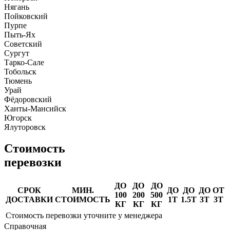
Нягань
Пойковский
Пурпе
Пыть-Ях
Советский
Сургут
Тарко-Сале
Тобольск
Тюмень
Урай
Фёдоровский
Ханты-Мансийск
Югорск
Ялуторовск
Стоимость
перевозки
ДО
ДО
ДО
СРОК
МИН.
ДО
ДО
ДО
ОТ
100
200
500
ДОСТАВКИ
СТОИМОСТЬ
1Т
1.5Т
3Т
3Т
КГ
КГ
КГ
Стоимость перевозки уточните у менеджера
Справочная