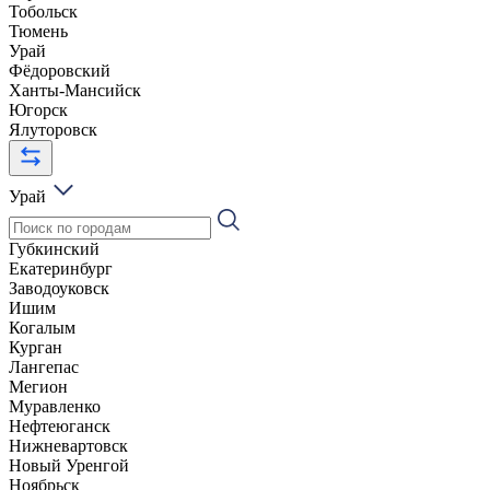
Тобольск
Тюмень
Урай
Фёдоровский
Ханты-Мансийск
Югорск
Ялуторовск
Урай
Губкинский
Екатеринбург
Заводоуковск
Ишим
Когалым
Курган
Лангепас
Мегион
Муравленко
Нефтеюганск
Нижневартовск
Новый Уренгой
Ноябрьск