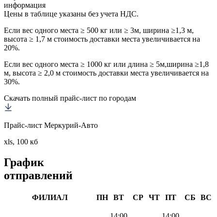
информация
Цены в таблице указаны без учета НДС.
Если вес одного места ≥ 500 кг или ≥ 3м, ширина ≥1,3 м,
высота ≥ 1,7 м стоимость доставки места увеличивается на
20%.
Если вес одного места ≥ 1000 кг или длина ≥ 5м,ширина ≥1,8
м, высота ≥ 2,0 м стоимость доставки места увеличивается на
30%.
Скачать полный прайс-лист по городам
Прайс-лист Меркурий-Авто
xls, 100 кб
График
отправлений
ФИЛИАЛ
ПН
ВТ
СР
ЧТ
ПТ
СБ
ВС
14:00
14:00