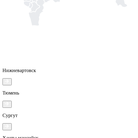
Нижневартовск
Тюмень
Сургут
Ханты-мансийск