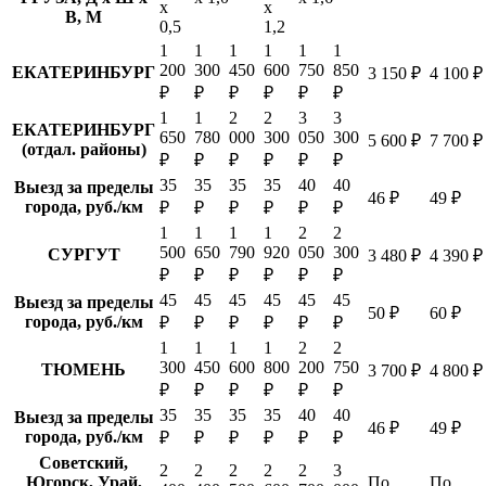
х
х
В, М
0,5
1,2
1
1
1
1
1
1
200
300
450
600
750
850
ЕКАТЕРИНБУРГ
3 150 ₽
4 100 ₽
₽
₽
₽
₽
₽
₽
1
1
2
2
3
3
ЕКАТЕРИНБУРГ
650
780
000
300
050
300
5 600 ₽
7 700 ₽
(отдал. районы)
₽
₽
₽
₽
₽
₽
35
35
35
35
40
40
Выезд за пределы
46 ₽
49 ₽
города, руб./км
₽
₽
₽
₽
₽
₽
1
1
1
1
2
2
500
650
790
920
050
300
СУРГУТ
3 480 ₽
4 390 ₽
₽
₽
₽
₽
₽
₽
45
45
45
45
45
45
Выезд за пределы
50 ₽
60 ₽
города, руб./км
₽
₽
₽
₽
₽
₽
1
1
1
1
2
2
300
450
600
800
200
750
ТЮМЕНЬ
3 700 ₽
4 800 ₽
₽
₽
₽
₽
₽
₽
35
35
35
35
40
40
Выезд за пределы
46 ₽
49 ₽
города, руб./км
₽
₽
₽
₽
₽
₽
Советский,
2
2
2
2
2
3
Югорск, Урай,
По
По