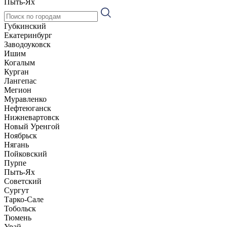
Пыть-Ях
Губкинский
Екатеринбург
Заводоуковск
Ишим
Когалым
Курган
Лангепас
Мегион
Муравленко
Нефтеюганск
Нижневартовск
Новый Уренгой
Ноябрьск
Нягань
Пойковский
Пурпе
Пыть-Ях
Советский
Сургут
Тарко-Сале
Тобольск
Тюмень
Урай