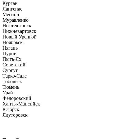
Курган
Лангепас
Мегион
Муравленко
Нефтеюганск
Нижневартовск
Новый Уренгой
Ноябрьск
Нягань
Пурпе
Пыть-Ях
Советский
Сургут
Тарко-Сале
Тобольск
Тюмень
Урай
Фёдоровский
Ханты-Мансийск
Югорск
Ялуторовск