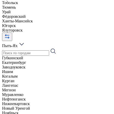
Тобольск
Тюмень
Урай
Фёдоровский
Ханты-Мансийск
Югорск
Ялуторовск
Пыть-Ях
Губкинский
Екатеринбург
Заводоуковск
Ишим
Когалым
Курган
Лангепас
Мегион
Муравленко
Нефтеюганск
Нижневартовск
Новый Уренгой
Ноябрьск