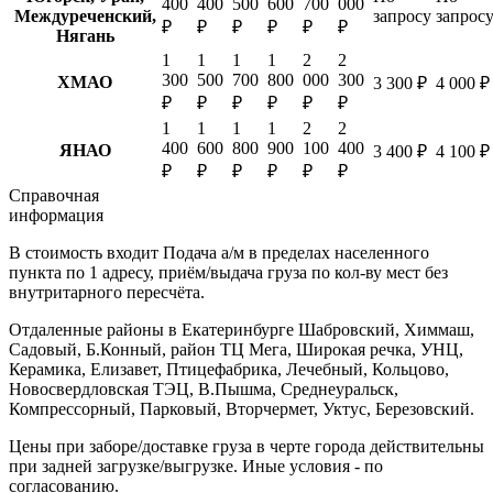
400
400
500
600
700
000
Междуреченский,
запросу
запрос
₽
₽
₽
₽
₽
₽
Нягань
1
1
1
1
2
2
300
500
700
800
000
300
ХМАО
3 300 ₽
4 000 ₽
₽
₽
₽
₽
₽
₽
1
1
1
1
2
2
400
600
800
900
100
400
ЯНАО
3 400 ₽
4 100 ₽
₽
₽
₽
₽
₽
₽
Справочная
информация
В стоимость входит
Подача а/м в пределах населенного
пункта по 1 адресу, приём/выдача груза по кол-ву мест без
внутритарного пересчёта.
Отдаленные районы в Екатеринбурге
Шабровский, Химмаш,
Садовый, Б.Конный, район ТЦ Мега, Широкая речка, УНЦ,
Керамика, Елизавет, Птицефабрика, Лечебный, Кольцово,
Новосвердловская ТЭЦ, В.Пышма, Среднеуральск,
Компрессорный, Парковый, Вторчермет, Уктус, Березовский.
Цены при заборе/доставке груза в черте города действительны
при задней загрузке/выгрузке. Иные условия - по
согласованию.