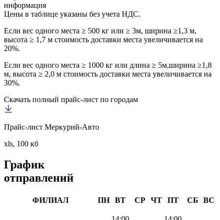
информация
Цены в таблице указаны без учета НДС.
Если вес одного места ≥ 500 кг или ≥ 3м, ширина ≥1,3 м,
высота ≥ 1,7 м стоимость доставки места увеличивается на
20%.
Если вес одного места ≥ 1000 кг или длина ≥ 5м,ширина ≥1,8
м, высота ≥ 2,0 м стоимость доставки места увеличивается на
30%.
Скачать полный прайс-лист по городам
Прайс-лист Меркурий-Авто
xls, 100 кб
График
отправлений
ФИЛИАЛ
ПН
ВТ
СР
ЧТ
ПТ
СБ
ВС
14:00
14:00