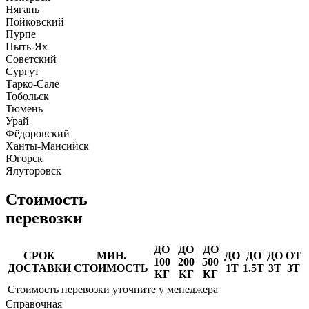
Нягань
Пойковский
Пурпе
Пыть-Ях
Советский
Сургут
Тарко-Сале
Тобольск
Тюмень
Урай
Фёдоровский
Ханты-Мансийск
Югорск
Ялуторовск
Стоимость
перевозки
ДО
ДО
ДО
СРОК
МИН.
ДО
ДО
ДО
ОТ
100
200
500
ДОСТАВКИ
СТОИМОСТЬ
1Т
1.5Т
3Т
3Т
КГ
КГ
КГ
Стоимость перевозки уточните у менеджера
Справочная