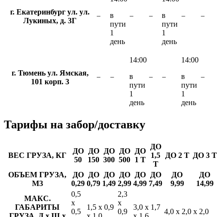
г. Екатеринбург ул. ул.
в
в
−
−
−
−
−
Лукиных, д. 3Г
пути
пути
1
1
день
день
14:00
14:00
г. Тюмень ул. Ямская,
в
в
−
−
−
−
−
101 корп. 3
пути
пути
1
1
день
день
Тарифы
на забор/доставку
ДО
ДО
ДО
ДО
ДО
ДО
ВЕС ГРУЗА, КГ
1,5
ДО 2 Т
ДО 3 Т
50
150
300
500
1 Т
Т
ОБЪЕМ ГРУЗА,
ДО
ДО
ДО
ДО
ДО
ДО
ДО
ДО
М3
0,29
0,79
1,49
2,99
4,99
7,49
9,99
14,99
0,5
2,3
МАКС.
х
х
ГАБАРИТЫ
1,5 х 0,9
3,0 х 1,7
0,5
0,9
4,0 х 2,0 х 2,0
ГРУЗА, Д х Ш х
х 1,0
х 1,6