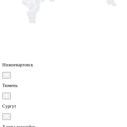
Нижневартовск
Тюмень
Сургут
Ханты-мансийск