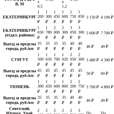
х
х
В, М
0,5
1,2
1
1
1
1
1
1
200
300
450
600
750
850
ЕКАТЕРИНБУРГ
3 150 ₽
4 100 ₽
₽
₽
₽
₽
₽
₽
1
1
2
2
3
3
ЕКАТЕРИНБУРГ
650
780
000
300
050
300
5 600 ₽
7 700 ₽
(отдал. районы)
₽
₽
₽
₽
₽
₽
35
35
35
35
40
40
Выезд за пределы
46 ₽
49 ₽
города, руб./км
₽
₽
₽
₽
₽
₽
1
1
1
1
2
2
500
650
790
920
050
300
СУРГУТ
3 480 ₽
4 390 ₽
₽
₽
₽
₽
₽
₽
45
45
45
45
45
45
Выезд за пределы
50 ₽
60 ₽
города, руб./км
₽
₽
₽
₽
₽
₽
1
1
1
1
2
2
300
450
600
800
200
750
ТЮМЕНЬ
3 700 ₽
4 800 ₽
₽
₽
₽
₽
₽
₽
35
35
35
35
40
40
Выезд за пределы
46 ₽
49 ₽
города, руб./км
₽
₽
₽
₽
₽
₽
Советский,
2
2
2
2
2
3
Югорск, Урай,
По
По