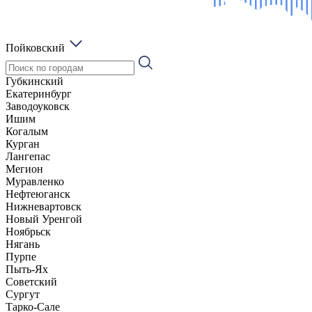
Пойковский
Губкинский
Екатеринбург
Заводоуковск
Ишим
Когалым
Курган
Лангепас
Мегион
Муравленко
Нефтеюганск
Нижневартовск
Новый Уренгой
Ноябрьск
Нягань
Пурпе
Пыть-Ях
Советский
Сургут
Тарко-Сале