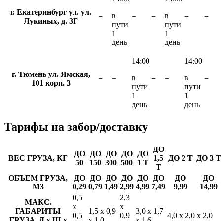
г. Екатеринбург ул. ул.
в
в
−
−
−
−
−
Лукиных, д. 3Г
пути
пути
1
1
день
день
14:00
14:00
г. Тюмень ул. Ямская,
в
в
−
−
−
−
−
101 корп. 3
пути
пути
1
1
день
день
Тарифы
на забор/доставку
ДО
ДО
ДО
ДО
ДО
ДО
ВЕС ГРУЗА, КГ
1,5
ДО 2 Т
ДО 3 Т
50
150
300
500
1 Т
Т
ОБЪЕМ ГРУЗА,
ДО
ДО
ДО
ДО
ДО
ДО
ДО
ДО
М3
0,29
0,79
1,49
2,99
4,99
7,49
9,99
14,99
0,5
2,3
МАКС.
х
х
ГАБАРИТЫ
1,5 х 0,9
3,0 х 1,7
0,5
0,9
4,0 х 2,0 х 2,0
ГРУЗА, Д х Ш х
х 1,0
х 1,6