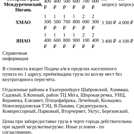
400
400
500
600
700
000
Междуреченский,
запросу
запрос
₽
₽
₽
₽
₽
₽
Нягань
1
1
1
1
2
2
300
500
700
800
000
300
ХМАО
3 300 ₽
4 000 ₽
₽
₽
₽
₽
₽
₽
1
1
1
1
2
2
400
600
800
900
100
400
ЯНАО
3 400 ₽
4 100 ₽
₽
₽
₽
₽
₽
₽
Справочная
информация
В стоимость входит
Подача а/м в пределах населенного
пункта по 1 адресу, приём/выдача груза по кол-ву мест без
внутритарного пересчёта.
Отдаленные районы в Екатеринбурге
Шабровский, Химмаш,
Садовый, Б.Конный, район ТЦ Мега, Широкая речка, УНЦ,
Керамика, Елизавет, Птицефабрика, Лечебный, Кольцово,
Новосвердловская ТЭЦ, В.Пышма, Среднеуральск,
Компрессорный, Парковый, Вторчермет, Уктус, Березовский.
Цены при заборе/доставке груза в черте города действительны
при задней загрузке/выгрузке. Иные условия - по
согласованию.