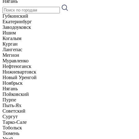
Нягань
Губкинский
Екатеринбург
Заводоуковск
Ишим
Когалым
Курган
Лангепас
Мегион
Муравленко
Нефтеюганск
Нижневартовск
Новый Уренгой
Ноябрьск
Нягань
Пойковский
Пурпе
Пыть-Ях
Советский
Сургут
Тарко-Сале
Тобольск
Тюмень
Урай