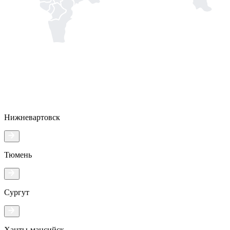
Нижневартовск
Тюмень
Сургут
Ханты-мансийск