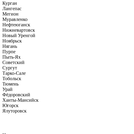
Курган
Лангепас
Мегион
Муравленко
Нефтеюганск
Нижневартовск
Новый Уренгой
Ноябрьск
Нягань
Пурпе
Пыть-Ях
Советский
Сургут
Тарко-Сале
Тобольск
Тюмень
Урай
Фёдоровский
Ханты-Мансийск
Югорск
Ялуторовск