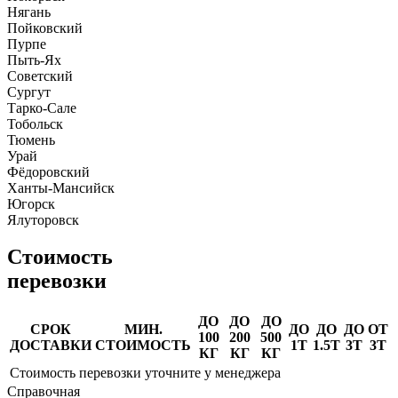
Нягань
Пойковский
Пурпе
Пыть-Ях
Советский
Сургут
Тарко-Сале
Тобольск
Тюмень
Урай
Фёдоровский
Ханты-Мансийск
Югорск
Ялуторовск
Стоимость
перевозки
ДО
ДО
ДО
СРОК
МИН.
ДО
ДО
ДО
ОТ
100
200
500
ДОСТАВКИ
СТОИМОСТЬ
1Т
1.5Т
3Т
3Т
КГ
КГ
КГ
Стоимость перевозки уточните у менеджера
Справочная