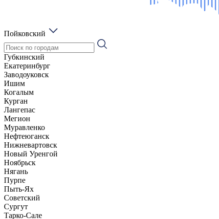
Пойковский
Губкинский
Екатеринбург
Заводоуковск
Ишим
Когалым
Курган
Лангепас
Мегион
Муравленко
Нефтеюганск
Нижневартовск
Новый Уренгой
Ноябрьск
Нягань
Пурпе
Пыть-Ях
Советский
Сургут
Тарко-Сале