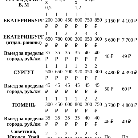
х
х
В, М
0,5
1,2
1
1
1
1
1
1
200
300
450
600
750
850
ЕКАТЕРИНБУРГ
3 150 ₽
4 100 ₽
₽
₽
₽
₽
₽
₽
1
1
2
2
3
3
ЕКАТЕРИНБУРГ
650
780
000
300
050
300
5 600 ₽
7 700 ₽
(отдал. районы)
₽
₽
₽
₽
₽
₽
35
35
35
35
40
40
Выезд за пределы
46 ₽
49 ₽
города, руб./км
₽
₽
₽
₽
₽
₽
1
1
1
1
2
2
500
650
790
920
050
300
СУРГУТ
3 480 ₽
4 390 ₽
₽
₽
₽
₽
₽
₽
45
45
45
45
45
45
Выезд за пределы
50 ₽
60 ₽
города, руб./км
₽
₽
₽
₽
₽
₽
1
1
1
1
2
2
300
450
600
800
200
750
ТЮМЕНЬ
3 700 ₽
4 800 ₽
₽
₽
₽
₽
₽
₽
35
35
35
35
40
40
Выезд за пределы
46 ₽
49 ₽
города, руб./км
₽
₽
₽
₽
₽
₽
Советский,
2
2
2
2
2
3
Югорск, Урай,
По
По