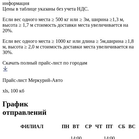
информация
Цены в таблице указаны без учета НДС.
Если вес одного места ≥ 500 кг или ≥ 3м, ширина ≥1,3 м,
высота ≥ 1,7 м стоимость доставки места увеличивается на
20%.
Если вес одного места ≥ 1000 кг или длина ≥ 5м,ширина ≥1,8
м, высота ≥ 2,0 м стоимость доставки места увеличивается на
30%.
Скачать полный прайс-лист по городам
Прайс-лист Меркурий-Авто
xls, 100 кб
График
отправлений
ФИЛИАЛ
ПН
ВТ
СР
ЧТ
ПТ
СБ
ВС
14:00
14:00