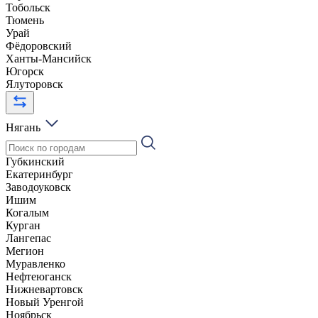
Тобольск
Тюмень
Урай
Фёдоровский
Ханты-Мансийск
Югорск
Ялуторовск
Нягань
Губкинский
Екатеринбург
Заводоуковск
Ишим
Когалым
Курган
Лангепас
Мегион
Муравленко
Нефтеюганск
Нижневартовск
Новый Уренгой
Ноябрьск