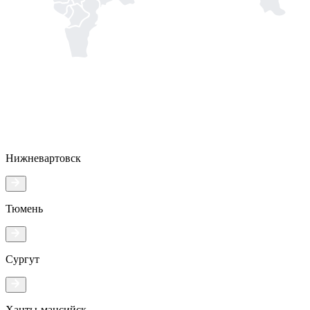
Нижневартовск
Тюмень
Сургут
Ханты-мансийск