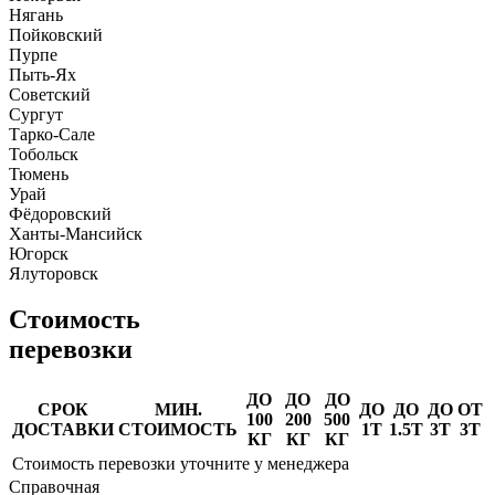
Нягань
Пойковский
Пурпе
Пыть-Ях
Советский
Сургут
Тарко-Сале
Тобольск
Тюмень
Урай
Фёдоровский
Ханты-Мансийск
Югорск
Ялуторовск
Стоимость
перевозки
ДО
ДО
ДО
СРОК
МИН.
ДО
ДО
ДО
ОТ
100
200
500
ДОСТАВКИ
СТОИМОСТЬ
1Т
1.5Т
3Т
3Т
КГ
КГ
КГ
Стоимость перевозки уточните у менеджера
Справочная