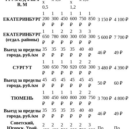
х
х
В, М
0,5
1,2
1
1
1
1
1
1
200
300
450
600
750
850
ЕКАТЕРИНБУРГ
3 150 ₽
4 100 ₽
₽
₽
₽
₽
₽
₽
1
1
2
2
3
3
ЕКАТЕРИНБУРГ
650
780
000
300
050
300
5 600 ₽
7 700 ₽
(отдал. районы)
₽
₽
₽
₽
₽
₽
35
35
35
35
40
40
Выезд за пределы
46 ₽
49 ₽
города, руб./км
₽
₽
₽
₽
₽
₽
1
1
1
1
2
2
500
650
790
920
050
300
СУРГУТ
3 480 ₽
4 390 ₽
₽
₽
₽
₽
₽
₽
45
45
45
45
45
45
Выезд за пределы
50 ₽
60 ₽
города, руб./км
₽
₽
₽
₽
₽
₽
1
1
1
1
2
2
300
450
600
800
200
750
ТЮМЕНЬ
3 700 ₽
4 800 ₽
₽
₽
₽
₽
₽
₽
35
35
35
35
40
40
Выезд за пределы
46 ₽
49 ₽
города, руб./км
₽
₽
₽
₽
₽
₽
Советский,
2
2
2
2
2
3
Югорск, Урай,
По
По