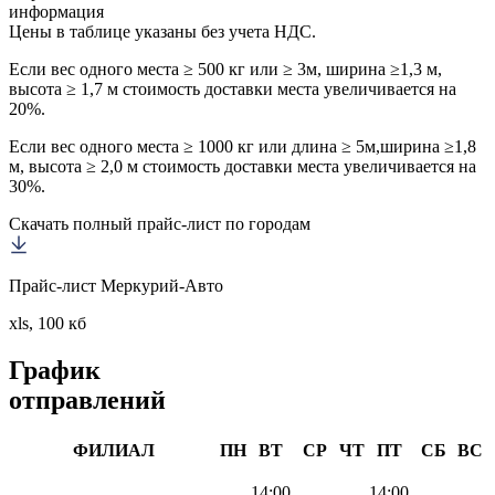
информация
Цены в таблице указаны без учета НДС.
Если вес одного места ≥ 500 кг или ≥ 3м, ширина ≥1,3 м,
высота ≥ 1,7 м стоимость доставки места увеличивается на
20%.
Если вес одного места ≥ 1000 кг или длина ≥ 5м,ширина ≥1,8
м, высота ≥ 2,0 м стоимость доставки места увеличивается на
30%.
Скачать полный прайс-лист по городам
Прайс-лист Меркурий-Авто
xls, 100 кб
График
отправлений
ФИЛИАЛ
ПН
ВТ
СР
ЧТ
ПТ
СБ
ВС
14:00
14:00