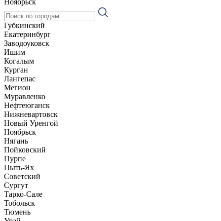
Ноябрьск
Губкинский
Екатеринбург
Заводоуковск
Ишим
Когалым
Курган
Лангепас
Мегион
Муравленко
Нефтеюганск
Нижневартовск
Новый Уренгой
Ноябрьск
Нягань
Пойковский
Пурпе
Пыть-Ях
Советский
Сургут
Тарко-Сале
Тобольск
Тюмень
Урай