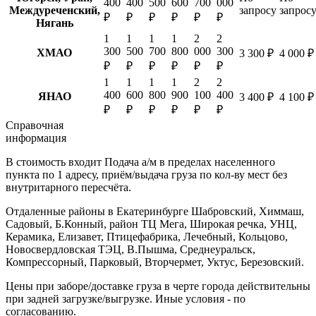
400
400
500
600
700
000
Междуреченский,
запросу
запрос
₽
₽
₽
₽
₽
₽
Нягань
1
1
1
1
2
2
300
500
700
800
000
300
ХМАО
3 300 ₽
4 000 ₽
₽
₽
₽
₽
₽
₽
1
1
1
1
2
2
400
600
800
900
100
400
ЯНАО
3 400 ₽
4 100 ₽
₽
₽
₽
₽
₽
₽
Справочная
информация
В стоимость входит
Подача а/м в пределах населенного
пункта по 1 адресу, приём/выдача груза по кол-ву мест без
внутритарного пересчёта.
Отдаленные районы в Екатеринбурге
Шабровский, Химмаш,
Садовый, Б.Конный, район ТЦ Мега, Широкая речка, УНЦ,
Керамика, Елизавет, Птицефабрика, Лечебный, Кольцово,
Новосвердловская ТЭЦ, В.Пышма, Среднеуральск,
Компрессорный, Парковый, Вторчермет, Уктус, Березовский.
Цены при заборе/доставке груза в черте города действительны
при задней загрузке/выгрузке. Иные условия - по
согласованию.