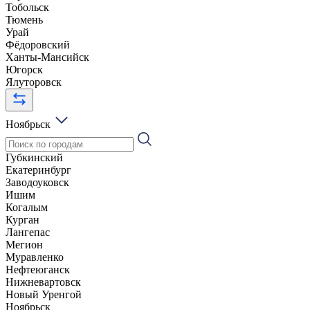
Тобольск
Тюмень
Урай
Фёдоровский
Ханты-Мансийск
Югорск
Ялуторовск
Ноябрьск
Губкинский
Екатеринбург
Заводоуковск
Ишим
Когалым
Курган
Лангепас
Мегион
Муравленко
Нефтеюганск
Нижневартовск
Новый Уренгой
Ноябрьск