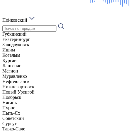
Пойковский
Губкинский
Екатеринбург
Заводоуковск
Ишим
Когалым
Курган
Лангепас
Мегион
Муравленко
Нефтеюганск
Нижневартовск
Новый Уренгой
Ноябрьск
Нягань
Пурпе
Пыть-Ях
Советский
Сургут
Тарко-Сале