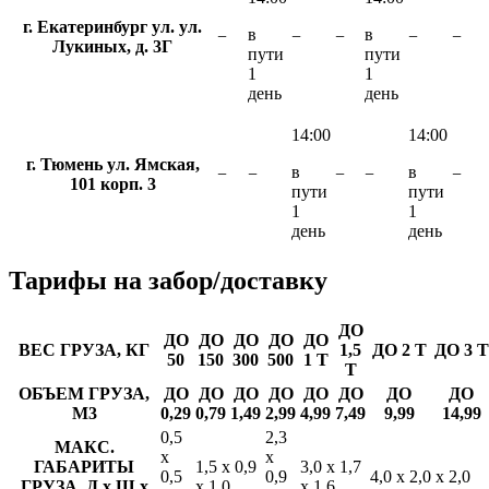
г. Екатеринбург ул. ул.
в
в
−
−
−
−
−
Лукиных, д. 3Г
пути
пути
1
1
день
день
14:00
14:00
г. Тюмень ул. Ямская,
в
в
−
−
−
−
−
101 корп. 3
пути
пути
1
1
день
день
Тарифы
на забор/доставку
ДО
ДО
ДО
ДО
ДО
ДО
ВЕС ГРУЗА, КГ
1,5
ДО 2 Т
ДО 3 Т
50
150
300
500
1 Т
Т
ОБЪЕМ ГРУЗА,
ДО
ДО
ДО
ДО
ДО
ДО
ДО
ДО
М3
0,29
0,79
1,49
2,99
4,99
7,49
9,99
14,99
0,5
2,3
МАКС.
х
х
ГАБАРИТЫ
1,5 х 0,9
3,0 х 1,7
0,5
0,9
4,0 х 2,0 х 2,0
ГРУЗА, Д х Ш х
х 1,0
х 1,6