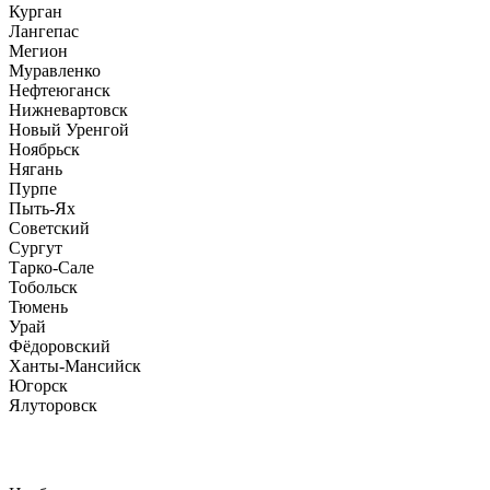
Курган
Лангепас
Мегион
Муравленко
Нефтеюганск
Нижневартовск
Новый Уренгой
Ноябрьск
Нягань
Пурпе
Пыть-Ях
Советский
Сургут
Тарко-Сале
Тобольск
Тюмень
Урай
Фёдоровский
Ханты-Мансийск
Югорск
Ялуторовск