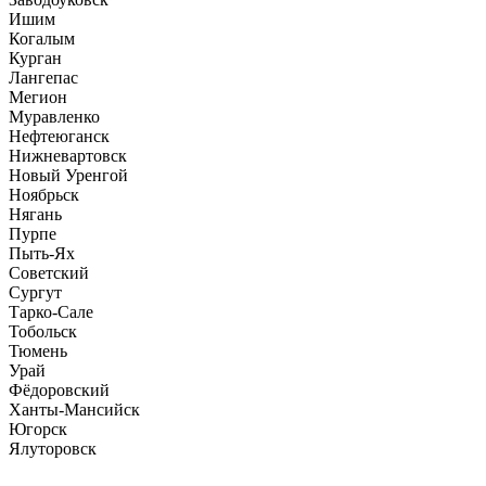
Ишим
Когалым
Курган
Лангепас
Мегион
Муравленко
Нефтеюганск
Нижневартовск
Новый Уренгой
Ноябрьск
Нягань
Пурпе
Пыть-Ях
Советский
Сургут
Тарко-Сале
Тобольск
Тюмень
Урай
Фёдоровский
Ханты-Мансийск
Югорск
Ялуторовск