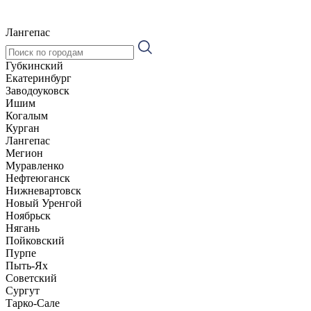
Лангепас
Губкинский
Екатеринбург
Заводоуковск
Ишим
Когалым
Курган
Лангепас
Мегион
Муравленко
Нефтеюганск
Нижневартовск
Новый Уренгой
Ноябрьск
Нягань
Пойковский
Пурпе
Пыть-Ях
Советский
Сургут
Тарко-Сале