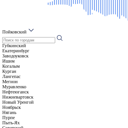
Пойковский
Губкинский
Екатеринбург
Заводоуковск
Ишим
Когалым
Курган
Лангепас
Мегион
Муравленко
Нефтеюганск
Нижневартовск
Новый Уренгой
Ноябрьск
Нягань
Пурпе
Пыть-Ях
Советский