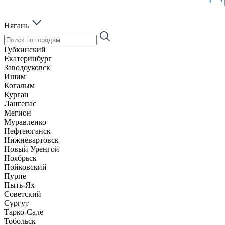
Нягань
Губкинский
Екатеринбург
Заводоуковск
Ишим
Когалым
Курган
Лангепас
Мегион
Муравленко
Нефтеюганск
Нижневартовск
Новый Уренгой
Ноябрьск
Пойковский
Пурпе
Пыть-Ях
Советский
Сургут
Тарко-Сале
Тобольск