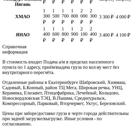
₽
₽
₽
₽
₽
₽
Нягань
1
1
1
1
2
2
300
500
700
800
000
300
ХМАО
3 300 ₽
4 000 ₽
₽
₽
₽
₽
₽
₽
1
1
1
1
2
2
400
600
800
900
100
400
ЯНАО
3 400 ₽
4 100 ₽
₽
₽
₽
₽
₽
₽
Справочная
информация
В стоимость входит
Подача а/м в пределах населенного
пункта по 1 адресу, приём/выдача груза по кол-ву мест без
внутритарного пересчёта.
Отдаленные районы в Екатеринбурге
Шабровский, Химмаш,
Садовый, Б.Конный, район ТЦ Мега, Широкая речка, УНЦ,
Керамика, Елизавет, Птицефабрика, Лечебный, Кольцово,
Новосвердловская ТЭЦ, В.Пышма, Среднеуральск,
Компрессорный, Парковый, Вторчермет, Уктус, Березовский.
Цены при заборе/доставке груза в черте города действительны
при задней загрузке/выгрузке. Иные условия - по
согласованию.