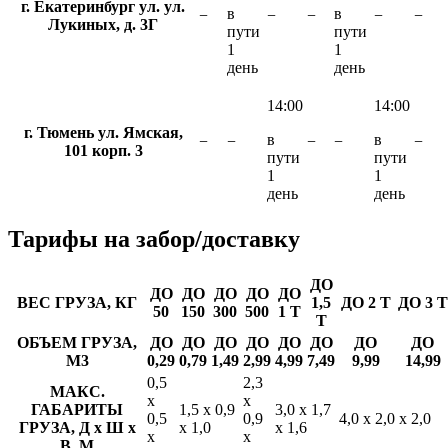
г. Екатеринбург ул. ул.
в
в
−
−
−
−
−
Лукиных, д. 3Г
пути
пути
1
1
день
день
14:00
14:00
г. Тюмень ул. Ямская,
в
в
−
−
−
−
−
101 корп. 3
пути
пути
1
1
день
день
Тарифы
на забор/доставку
ДО
ДО
ДО
ДО
ДО
ДО
ВЕС ГРУЗА, КГ
1,5
ДО 2 Т
ДО 3 Т
50
150
300
500
1 Т
Т
ОБЪЕМ ГРУЗА,
ДО
ДО
ДО
ДО
ДО
ДО
ДО
ДО
М3
0,29
0,79
1,49
2,99
4,99
7,49
9,99
14,99
0,5
2,3
МАКС.
х
х
ГАБАРИТЫ
1,5 х 0,9
3,0 х 1,7
0,5
0,9
4,0 х 2,0 х 2,0
ГРУЗА, Д х Ш х
х 1,0
х 1,6
х
х
В, М