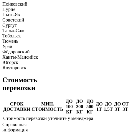
Пойковский
Пурпе
Пыть-Ях
Советский
Сургут
Тарко-Сале
Тобольск
Тюмень
Урай
Фёдоровский
Ханты-Мансийск
Югорск
Ялуторовск
Стоимость
перевозки
ДО
ДО
ДО
СРОК
МИН.
ДО
ДО
ДО
ОТ
100
200
500
ДОСТАВКИ
СТОИМОСТЬ
1Т
1.5Т
3Т
3Т
КГ
КГ
КГ
Стоимость перевозки уточните у менеджера
Справочная
информация