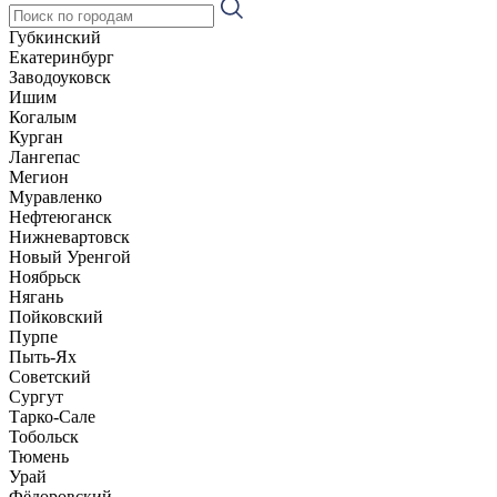
Губкинский
Екатеринбург
Заводоуковск
Ишим
Когалым
Курган
Лангепас
Мегион
Муравленко
Нефтеюганск
Нижневартовск
Новый Уренгой
Ноябрьск
Нягань
Пойковский
Пурпе
Пыть-Ях
Советский
Сургут
Тарко-Сале
Тобольск
Тюмень
Урай
Фёдоровский