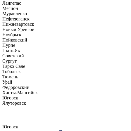
Лангепас
Мегион
Муравленко
Нефтеюганск
Нижневартовск
Новый Уренгой
Ноябрьск
Пойковский
Пурпе
Пыть-Ях
Советский
Сургут
Тарко-Сале
Тобольск
Тюмень
Урай
Фёдоровский
Ханты-Мансийск
Югорск
Ялуторовск
Югорск