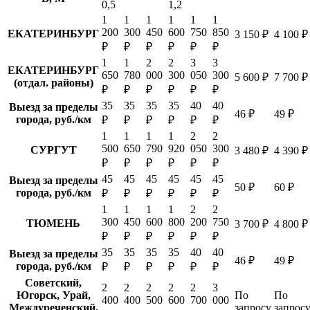
0,5
1,2
1
1
1
1
1
1
200
300
450
600
750
850
ЕКАТЕРИНБУРГ
3 150 ₽
4 100 ₽
₽
₽
₽
₽
₽
₽
1
1
2
2
3
3
ЕКАТЕРИНБУРГ
650
780
000
300
050
300
5 600 ₽
7 700 ₽
(отдал. районы)
₽
₽
₽
₽
₽
₽
35
35
35
35
40
40
Выезд за пределы
46 ₽
49 ₽
города, руб./км
₽
₽
₽
₽
₽
₽
1
1
1
1
2
2
500
650
790
920
050
300
СУРГУТ
3 480 ₽
4 390 ₽
₽
₽
₽
₽
₽
₽
45
45
45
45
45
45
Выезд за пределы
50 ₽
60 ₽
города, руб./км
₽
₽
₽
₽
₽
₽
1
1
1
1
2
2
300
450
600
800
200
750
ТЮМЕНЬ
3 700 ₽
4 800 ₽
₽
₽
₽
₽
₽
₽
35
35
35
35
40
40
Выезд за пределы
46 ₽
49 ₽
города, руб./км
₽
₽
₽
₽
₽
₽
Советский,
2
2
2
2
2
3
Югорск, Урай,
По
По
400
400
500
600
700
000
Междуреченский,
запросу
запрос