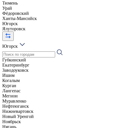
Тюмень
Урай
Фёдоровский
Ханты-Мансийск
Югорск
Ялуторовск
Югорск
Губкинский
Екатеринбург
Заводоуковск
Ишим
Когалым
Курган
Лангепас
Мегион
Муравленко
Нефтеюганск
Нижневартовск
Новый Уренгой
Ноябрьск
Нягань