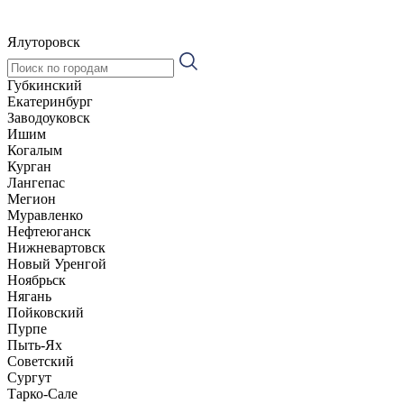
Ялуторовск
Губкинский
Екатеринбург
Заводоуковск
Ишим
Когалым
Курган
Лангепас
Мегион
Муравленко
Нефтеюганск
Нижневартовск
Новый Уренгой
Ноябрьск
Нягань
Пойковский
Пурпе
Пыть-Ях
Советский
Сургут
Тарко-Сале