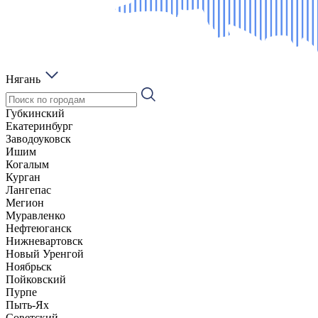
Нягань
Губкинский
Екатеринбург
Заводоуковск
Ишим
Когалым
Курган
Лангепас
Мегион
Муравленко
Нефтеюганск
Нижневартовск
Новый Уренгой
Ноябрьск
Пойковский
Пурпе
Пыть-Ях
Советский