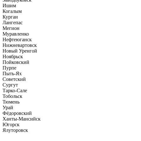
Ишим
Когалым
Курган
Лангепас
Мегион
Муравленко
Нефтеюганск
Нижневартовск
Новый Уренгой
Ноябрьск
Пойковский
Пурпе
Пыть-Ях
Советский
Сургут
Тарко-Сале
Тобольск
Тюмень
Урай
Фёдоровский
Ханты-Мансийск
Югорск
Ялуторовск