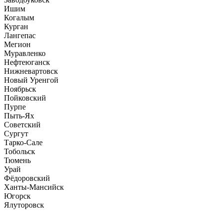
Ишим
Когалым
Курган
Лангепас
Мегион
Муравленко
Нефтеюганск
Нижневартовск
Новый Уренгой
Ноябрьск
Пойковский
Пурпе
Пыть-Ях
Советский
Сургут
Тарко-Сале
Тобольск
Тюмень
Урай
Фёдоровский
Ханты-Мансийск
Югорск
Ялуторовск