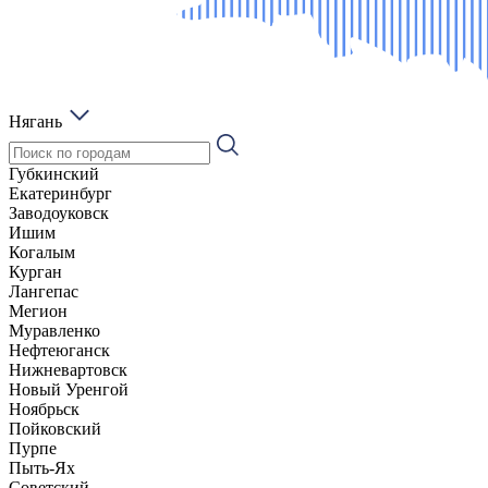
Нягань
Губкинский
Екатеринбург
Заводоуковск
Ишим
Когалым
Курган
Лангепас
Мегион
Муравленко
Нефтеюганск
Нижневартовск
Новый Уренгой
Ноябрьск
Пойковский
Пурпе
Пыть-Ях
Советский