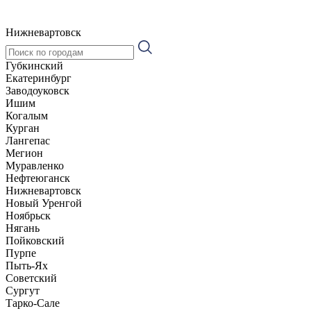
Нижневартовск
Губкинский
Екатеринбург
Заводоуковск
Ишим
Когалым
Курган
Лангепас
Мегион
Муравленко
Нефтеюганск
Нижневартовск
Новый Уренгой
Ноябрьск
Нягань
Пойковский
Пурпе
Пыть-Ях
Советский
Сургут
Тарко-Сале