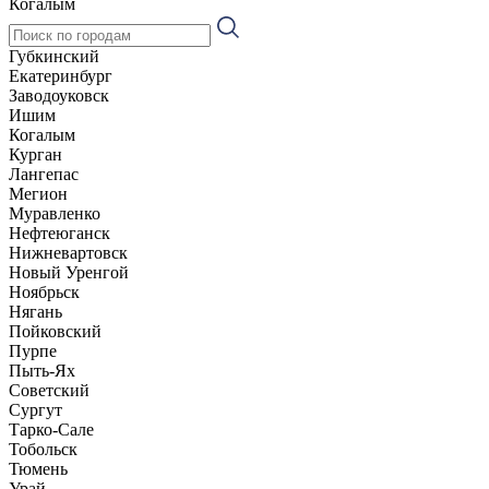
Когалым
Губкинский
Екатеринбург
Заводоуковск
Ишим
Когалым
Курган
Лангепас
Мегион
Муравленко
Нефтеюганск
Нижневартовск
Новый Уренгой
Ноябрьск
Нягань
Пойковский
Пурпе
Пыть-Ях
Советский
Сургут
Тарко-Сале
Тобольск
Тюмень
Урай