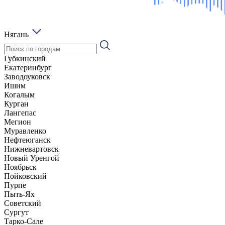
Нягань
Губкинский
Екатеринбург
Заводоуковск
Ишим
Когалым
Курган
Лангепас
Мегион
Муравленко
Нефтеюганск
Нижневартовск
Новый Уренгой
Ноябрьск
Пойковский
Пурпе
Пыть-Ях
Советский
Сургут
Тарко-Сале