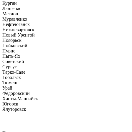
Курган
Лангепас
Мегион
Муравленко
Нефтеюганск
Нижневартовск
Новый Уренгой
Ноябрьск
Пойковский
Пурпе
Пыть-Ях
Советский
Сургут
Тарко-Сале
Тобольск
Тюмень
Урай
Фёдоровский
Ханты-Мансийск
Югорск
Ялуторовск