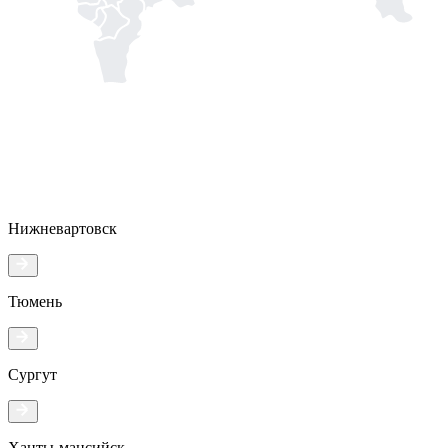
Нижневартовск
Тюмень
Сургут
Ханты-мансийск