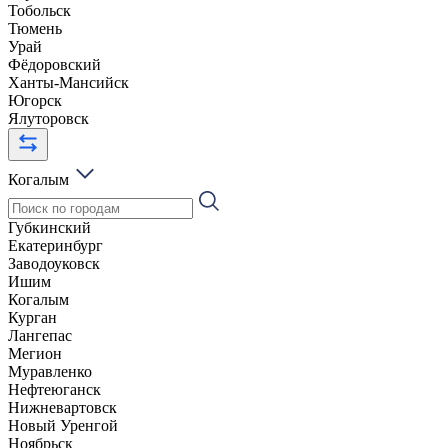
Тобольск
Тюмень
Урай
Фёдоровский
Ханты-Мансийск
Югорск
Ялуторовск
Когалым
Губкинский
Екатеринбург
Заводоуковск
Ишим
Когалым
Курган
Лангепас
Мегион
Муравленко
Нефтеюганск
Нижневартовск
Новый Уренгой
Ноябрьск