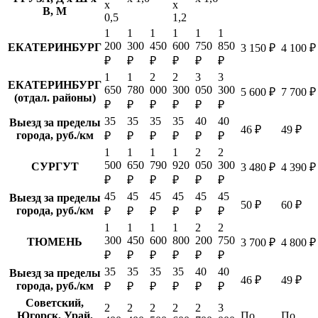
х
х
В, М
0,5
1,2
1
1
1
1
1
1
200
300
450
600
750
850
ЕКАТЕРИНБУРГ
3 150 ₽
4 100 ₽
₽
₽
₽
₽
₽
₽
1
1
2
2
3
3
ЕКАТЕРИНБУРГ
650
780
000
300
050
300
5 600 ₽
7 700 ₽
(отдал. районы)
₽
₽
₽
₽
₽
₽
35
35
35
35
40
40
Выезд за пределы
46 ₽
49 ₽
города, руб./км
₽
₽
₽
₽
₽
₽
1
1
1
1
2
2
500
650
790
920
050
300
СУРГУТ
3 480 ₽
4 390 ₽
₽
₽
₽
₽
₽
₽
45
45
45
45
45
45
Выезд за пределы
50 ₽
60 ₽
города, руб./км
₽
₽
₽
₽
₽
₽
1
1
1
1
2
2
300
450
600
800
200
750
ТЮМЕНЬ
3 700 ₽
4 800 ₽
₽
₽
₽
₽
₽
₽
35
35
35
35
40
40
Выезд за пределы
46 ₽
49 ₽
города, руб./км
₽
₽
₽
₽
₽
₽
Советский,
2
2
2
2
2
3
Югорск, Урай,
По
По