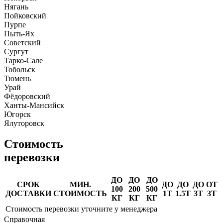
Нягань
Пойковский
Пурпе
Пыть-Ях
Советский
Сургут
Тарко-Сале
Тобольск
Тюмень
Урай
Фёдоровский
Ханты-Мансийск
Югорск
Ялуторовск
Стоимость
перевозки
ДО
ДО
ДО
СРОК
МИН.
ДО
ДО
ДО
ОТ
100
200
500
ДОСТАВКИ
СТОИМОСТЬ
1Т
1.5Т
3Т
3Т
КГ
КГ
КГ
Стоимость перевозки уточните у менеджера
Справочная