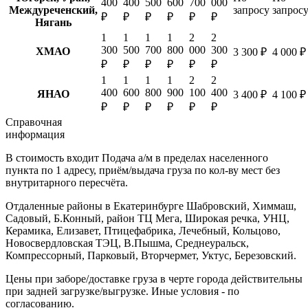
400
400
500
600
700
000
Междуреченский,
запросу
запрос
₽
₽
₽
₽
₽
₽
Нягань
1
1
1
1
2
2
300
500
700
800
000
300
ХМАО
3 300 ₽
4 000 ₽
₽
₽
₽
₽
₽
₽
1
1
1
1
2
2
400
600
800
900
100
400
ЯНАО
3 400 ₽
4 100 ₽
₽
₽
₽
₽
₽
₽
Справочная
информация
В стоимость входит
Подача а/м в пределах населенного
пункта по 1 адресу, приём/выдача груза по кол-ву мест без
внутритарного пересчёта.
Отдаленные районы в Екатеринбурге
Шабровский, Химмаш,
Садовый, Б.Конный, район ТЦ Мега, Широкая речка, УНЦ,
Керамика, Елизавет, Птицефабрика, Лечебный, Кольцово,
Новосвердловская ТЭЦ, В.Пышма, Среднеуральск,
Компрессорный, Парковый, Вторчермет, Уктус, Березовский.
Цены при заборе/доставке груза в черте города действительны
при задней загрузке/выгрузке. Иные условия - по
согласованию.