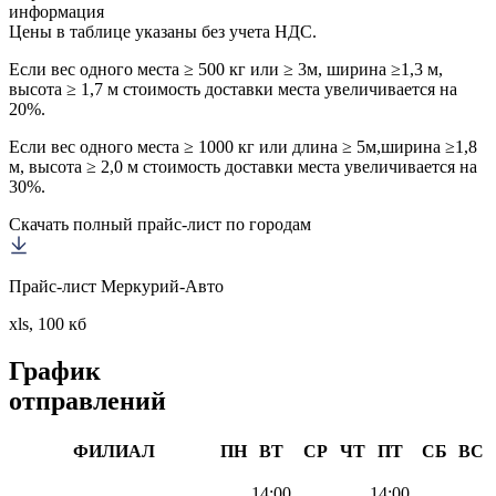
информация
Цены в таблице указаны без учета НДС.
Если вес одного места ≥ 500 кг или ≥ 3м, ширина ≥1,3 м,
высота ≥ 1,7 м стоимость доставки места увеличивается на
20%.
Если вес одного места ≥ 1000 кг или длина ≥ 5м,ширина ≥1,8
м, высота ≥ 2,0 м стоимость доставки места увеличивается на
30%.
Скачать полный прайс-лист по городам
Прайс-лист Меркурий-Авто
xls, 100 кб
График
отправлений
ФИЛИАЛ
ПН
ВТ
СР
ЧТ
ПТ
СБ
ВС
14:00
14:00