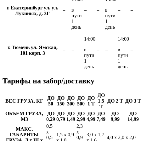
г. Екатеринбург ул. ул.
в
в
−
−
−
−
−
Лукиных, д. 3Г
пути
пути
1
1
день
день
14:00
14:00
г. Тюмень ул. Ямская,
в
в
−
−
−
−
−
101 корп. 3
пути
пути
1
1
день
день
Тарифы
на забор/доставку
ДО
ДО
ДО
ДО
ДО
ДО
ВЕС ГРУЗА, КГ
1,5
ДО 2 Т
ДО 3 Т
50
150
300
500
1 Т
Т
ОБЪЕМ ГРУЗА,
ДО
ДО
ДО
ДО
ДО
ДО
ДО
ДО
М3
0,29
0,79
1,49
2,99
4,99
7,49
9,99
14,99
0,5
2,3
МАКС.
х
х
ГАБАРИТЫ
1,5 х 0,9
3,0 х 1,7
0,5
0,9
4,0 х 2,0 х 2,0
ГРУЗА, Д х Ш х
х 1,0
х 1,6