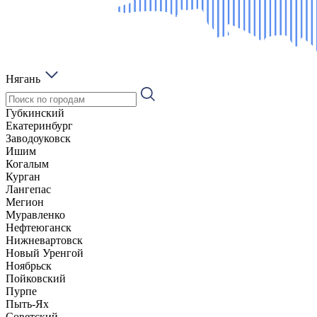
Нягань
Губкинский
Екатеринбург
Заводоуковск
Ишим
Когалым
Курган
Лангепас
Мегион
Муравленко
Нефтеюганск
Нижневартовск
Новый Уренгой
Ноябрьск
Пойковский
Пурпе
Пыть-Ях
Советский