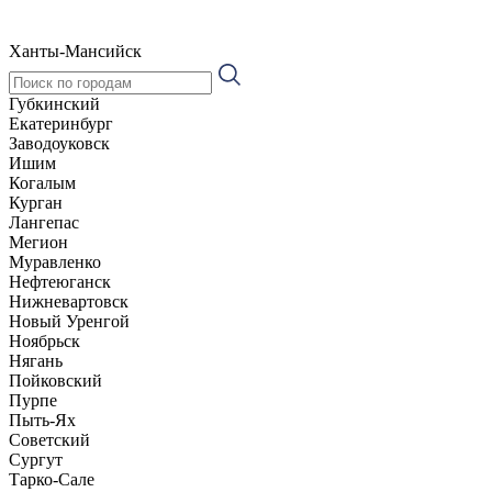
Ханты-Мансийск
Губкинский
Екатеринбург
Заводоуковск
Ишим
Когалым
Курган
Лангепас
Мегион
Муравленко
Нефтеюганск
Нижневартовск
Новый Уренгой
Ноябрьск
Нягань
Пойковский
Пурпе
Пыть-Ях
Советский
Сургут
Тарко-Сале