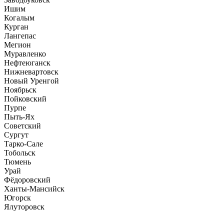
Ишим
Когалым
Курган
Лангепас
Мегион
Муравленко
Нефтеюганск
Нижневартовск
Новый Уренгой
Ноябрьск
Пойковский
Пурпе
Пыть-Ях
Советский
Сургут
Тарко-Сале
Тобольск
Тюмень
Урай
Фёдоровский
Ханты-Мансийск
Югорск
Ялуторовск