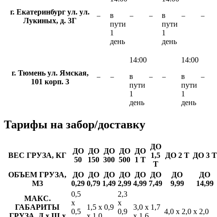
г. Екатеринбург ул. ул.
в
в
−
−
−
−
−
Лукиных, д. 3Г
пути
пути
1
1
день
день
14:00
14:00
г. Тюмень ул. Ямская,
в
в
−
−
−
−
−
101 корп. 3
пути
пути
1
1
день
день
Тарифы
на забор/доставку
ДО
ДО
ДО
ДО
ДО
ДО
ВЕС ГРУЗА, КГ
1,5
ДО 2 Т
ДО 3 Т
50
150
300
500
1 Т
Т
ОБЪЕМ ГРУЗА,
ДО
ДО
ДО
ДО
ДО
ДО
ДО
ДО
М3
0,29
0,79
1,49
2,99
4,99
7,49
9,99
14,99
0,5
2,3
МАКС.
х
х
ГАБАРИТЫ
1,5 х 0,9
3,0 х 1,7
0,5
0,9
4,0 х 2,0 х 2,0
ГРУЗА, Д х Ш х
х 1,0
х 1,6