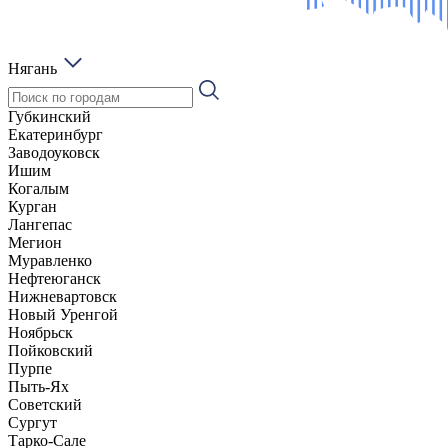
Нягань
Губкинский
Екатеринбург
Заводоуковск
Ишим
Когалым
Курган
Лангепас
Мегион
Муравленко
Нефтеюганск
Нижневартовск
Новый Уренгой
Ноябрьск
Пойковский
Пурпе
Пыть-Ях
Советский
Сургут
Тарко-Сале