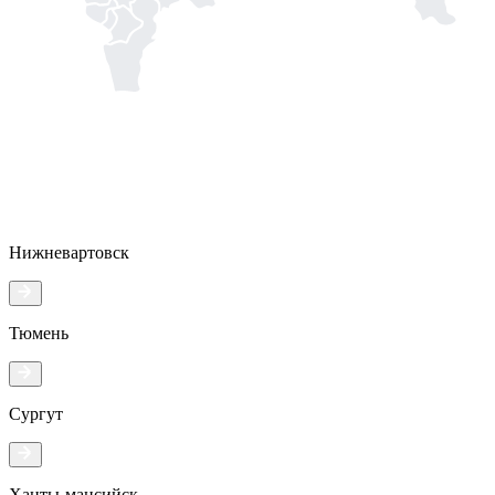
Нижневартовск
Тюмень
Сургут
Ханты-мансийск