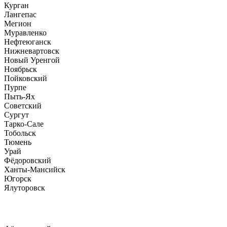
Курган
Лангепас
Мегион
Муравленко
Нефтеюганск
Нижневартовск
Новый Уренгой
Ноябрьск
Пойковский
Пурпе
Пыть-Ях
Советский
Сургут
Тарко-Сале
Тобольск
Тюмень
Урай
Фёдоровский
Ханты-Мансийск
Югорск
Ялуторовск