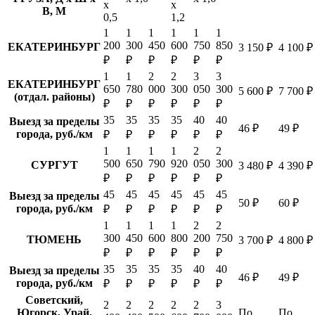
х
х
В, М
0,5
1,2
1
1
1
1
1
1
200
300
450
600
750
850
ЕКАТЕРИНБУРГ
3 150 ₽
4 100 ₽
₽
₽
₽
₽
₽
₽
1
1
2
2
3
3
ЕКАТЕРИНБУРГ
650
780
000
300
050
300
5 600 ₽
7 700 ₽
(отдал. районы)
₽
₽
₽
₽
₽
₽
35
35
35
35
40
40
Выезд за пределы
46 ₽
49 ₽
города, руб./км
₽
₽
₽
₽
₽
₽
1
1
1
1
2
2
500
650
790
920
050
300
СУРГУТ
3 480 ₽
4 390 ₽
₽
₽
₽
₽
₽
₽
45
45
45
45
45
45
Выезд за пределы
50 ₽
60 ₽
города, руб./км
₽
₽
₽
₽
₽
₽
1
1
1
1
2
2
300
450
600
800
200
750
ТЮМЕНЬ
3 700 ₽
4 800 ₽
₽
₽
₽
₽
₽
₽
35
35
35
35
40
40
Выезд за пределы
46 ₽
49 ₽
города, руб./км
₽
₽
₽
₽
₽
₽
Советский,
2
2
2
2
2
3
Югорск, Урай,
По
По