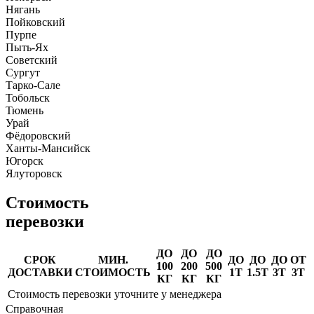
Нягань
Пойковский
Пурпе
Пыть-Ях
Советский
Сургут
Тарко-Сале
Тобольск
Тюмень
Урай
Фёдоровский
Ханты-Мансийск
Югорск
Ялуторовск
Стоимость
перевозки
ДО
ДО
ДО
СРОК
МИН.
ДО
ДО
ДО
ОТ
100
200
500
ДОСТАВКИ
СТОИМОСТЬ
1Т
1.5Т
3Т
3Т
КГ
КГ
КГ
Стоимость перевозки уточните у менеджера
Справочная