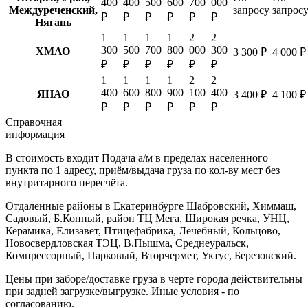
400
400
500
600
700
000
Междуреченский,
запросу
запрос
₽
₽
₽
₽
₽
₽
Нягань
1
1
1
1
2
2
300
500
700
800
000
300
ХМАО
3 300 ₽
4 000 ₽
₽
₽
₽
₽
₽
₽
1
1
1
1
2
2
400
600
800
900
100
400
ЯНАО
3 400 ₽
4 100 ₽
₽
₽
₽
₽
₽
₽
Справочная
информация
В стоимость входит
Подача а/м в пределах населенного
пункта по 1 адресу, приём/выдача груза по кол-ву мест без
внутритарного пересчёта.
Отдаленные районы в Екатеринбурге
Шабровский, Химмаш,
Садовый, Б.Конный, район ТЦ Мега, Широкая речка, УНЦ,
Керамика, Елизавет, Птицефабрика, Лечебный, Кольцово,
Новосвердловская ТЭЦ, В.Пышма, Среднеуральск,
Компрессорный, Парковый, Вторчермет, Уктус, Березовский.
Цены при заборе/доставке груза в черте города действительны
при задней загрузке/выгрузке. Иные условия - по
согласованию.