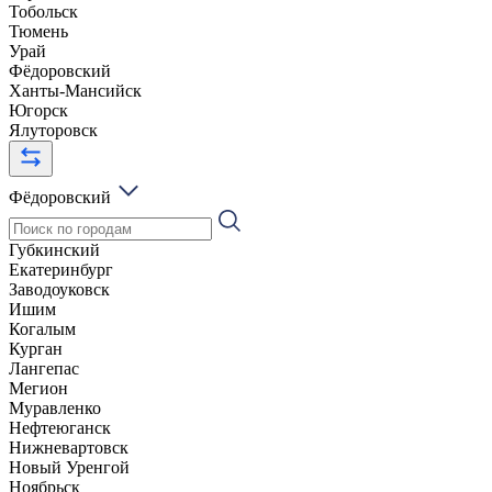
Тобольск
Тюмень
Урай
Фёдоровский
Ханты-Мансийск
Югорск
Ялуторовск
Фёдоровский
Губкинский
Екатеринбург
Заводоуковск
Ишим
Когалым
Курган
Лангепас
Мегион
Муравленко
Нефтеюганск
Нижневартовск
Новый Уренгой
Ноябрьск