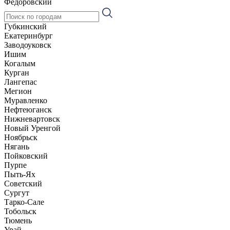
Фёдоровский
Губкинский
Екатеринбург
Заводоуковск
Ишим
Когалым
Курган
Лангепас
Мегион
Муравленко
Нефтеюганск
Нижневартовск
Новый Уренгой
Ноябрьск
Нягань
Пойковский
Пурпе
Пыть-Ях
Советский
Сургут
Тарко-Сале
Тобольск
Тюмень
Урай