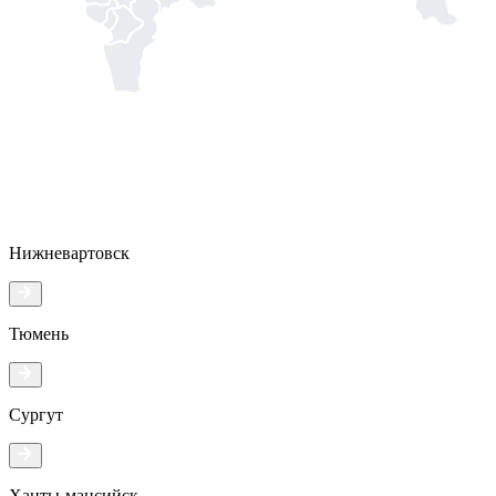
Нижневартовск
Тюмень
Сургут
Ханты-мансийск