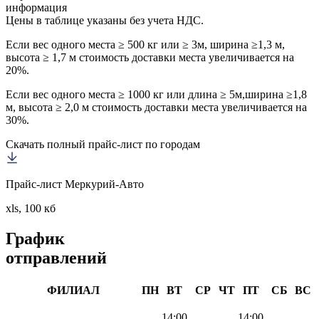
информация
Цены в таблице указаны без учета НДС.
Если вес одного места ≥ 500 кг или ≥ 3м, ширина ≥1,3 м,
высота ≥ 1,7 м стоимость доставки места увеличивается на
20%.
Если вес одного места ≥ 1000 кг или длина ≥ 5м,ширина ≥1,8
м, высота ≥ 2,0 м стоимость доставки места увеличивается на
30%.
Скачать полный прайс-лист по городам
Прайс-лист Меркурий-Авто
xls, 100 кб
График
отправлений
ФИЛИАЛ
ПН
ВТ
СР
ЧТ
ПТ
СБ
ВС
14:00
14:00