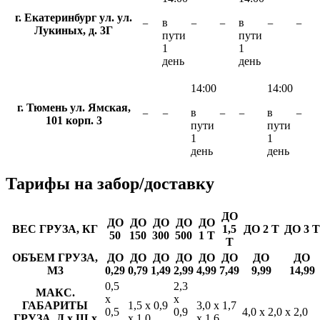
г. Екатеринбург ул. ул.
в
в
−
−
−
−
−
Лукиных, д. 3Г
пути
пути
1
1
день
день
14:00
14:00
г. Тюмень ул. Ямская,
в
в
−
−
−
−
−
101 корп. 3
пути
пути
1
1
день
день
Тарифы
на забор/доставку
ДО
ДО
ДО
ДО
ДО
ДО
ВЕС ГРУЗА, КГ
1,5
ДО 2 Т
ДО 3 Т
50
150
300
500
1 Т
Т
ОБЪЕМ ГРУЗА,
ДО
ДО
ДО
ДО
ДО
ДО
ДО
ДО
М3
0,29
0,79
1,49
2,99
4,99
7,49
9,99
14,99
0,5
2,3
МАКС.
х
х
ГАБАРИТЫ
1,5 х 0,9
3,0 х 1,7
0,5
0,9
4,0 х 2,0 х 2,0
ГРУЗА, Д х Ш х
х 1,0
х 1,6