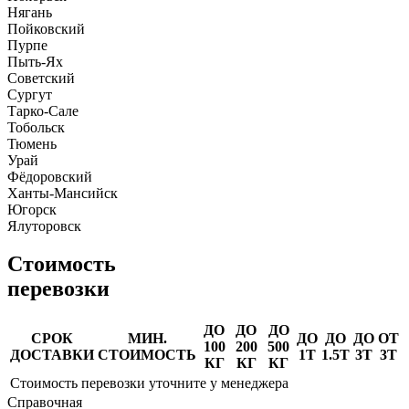
Нягань
Пойковский
Пурпе
Пыть-Ях
Советский
Сургут
Тарко-Сале
Тобольск
Тюмень
Урай
Фёдоровский
Ханты-Мансийск
Югорск
Ялуторовск
Стоимость
перевозки
ДО
ДО
ДО
СРОК
МИН.
ДО
ДО
ДО
ОТ
100
200
500
ДОСТАВКИ
СТОИМОСТЬ
1Т
1.5Т
3Т
3Т
КГ
КГ
КГ
Стоимость перевозки уточните у менеджера
Справочная