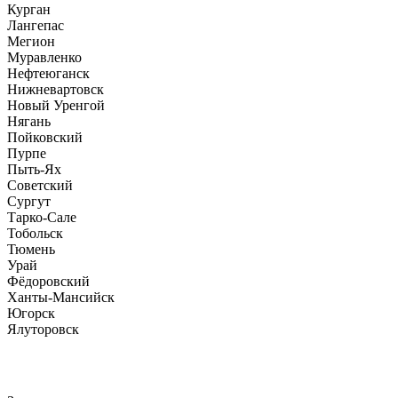
Курган
Лангепас
Мегион
Муравленко
Нефтеюганск
Нижневартовск
Новый Уренгой
Нягань
Пойковский
Пурпе
Пыть-Ях
Советский
Сургут
Тарко-Сале
Тобольск
Тюмень
Урай
Фёдоровский
Ханты-Мансийск
Югорск
Ялуторовск