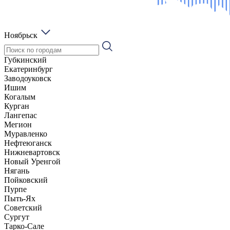
Ноябрьск
Губкинский
Екатеринбург
Заводоуковск
Ишим
Когалым
Курган
Лангепас
Мегион
Муравленко
Нефтеюганск
Нижневартовск
Новый Уренгой
Нягань
Пойковский
Пурпе
Пыть-Ях
Советский
Сургут
Тарко-Сале