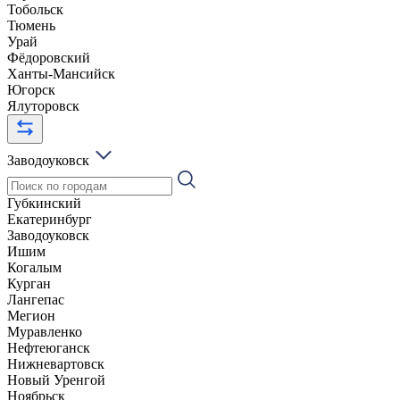
Тобольск
Тюмень
Урай
Фёдоровский
Ханты-Мансийск
Югорск
Ялуторовск
Заводоуковск
Губкинский
Екатеринбург
Заводоуковск
Ишим
Когалым
Курган
Лангепас
Мегион
Муравленко
Нефтеюганск
Нижневартовск
Новый Уренгой
Ноябрьск