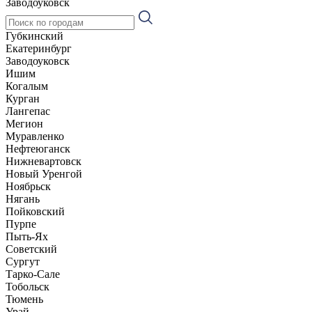
Заводоуковск
Губкинский
Екатеринбург
Заводоуковск
Ишим
Когалым
Курган
Лангепас
Мегион
Муравленко
Нефтеюганск
Нижневартовск
Новый Уренгой
Ноябрьск
Нягань
Пойковский
Пурпе
Пыть-Ях
Советский
Сургут
Тарко-Сале
Тобольск
Тюмень
Урай