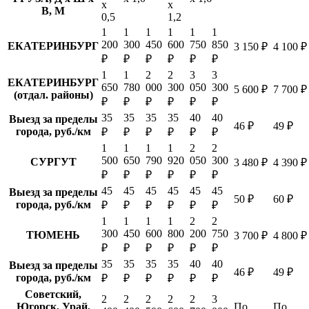
х
х
В, М
0,5
1,2
1
1
1
1
1
1
200
300
450
600
750
850
ЕКАТЕРИНБУРГ
3 150 ₽
4 100 ₽
₽
₽
₽
₽
₽
₽
1
1
2
2
3
3
ЕКАТЕРИНБУРГ
650
780
000
300
050
300
5 600 ₽
7 700 ₽
(отдал. районы)
₽
₽
₽
₽
₽
₽
35
35
35
35
40
40
Выезд за пределы
46 ₽
49 ₽
города, руб./км
₽
₽
₽
₽
₽
₽
1
1
1
1
2
2
500
650
790
920
050
300
СУРГУТ
3 480 ₽
4 390 ₽
₽
₽
₽
₽
₽
₽
45
45
45
45
45
45
Выезд за пределы
50 ₽
60 ₽
города, руб./км
₽
₽
₽
₽
₽
₽
1
1
1
1
2
2
300
450
600
800
200
750
ТЮМЕНЬ
3 700 ₽
4 800 ₽
₽
₽
₽
₽
₽
₽
35
35
35
35
40
40
Выезд за пределы
46 ₽
49 ₽
города, руб./км
₽
₽
₽
₽
₽
₽
Советский,
2
2
2
2
2
3
Югорск, Урай,
По
По