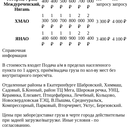
400
400
500
600
700
000
Междуреченский,
запросу
запрос
₽
₽
₽
₽
₽
₽
Нягань
1
1
1
1
2
2
300
500
700
800
000
300
ХМАО
3 300 ₽
4 000 ₽
₽
₽
₽
₽
₽
₽
1
1
1
1
2
2
400
600
800
900
100
400
ЯНАО
3 400 ₽
4 100 ₽
₽
₽
₽
₽
₽
₽
Справочная
информация
В стоимость входит
Подача а/м в пределах населенного
пункта по 1 адресу, приём/выдача груза по кол-ву мест без
внутритарного пересчёта.
Отдаленные районы в Екатеринбурге
Шабровский, Химмаш,
Садовый, Б.Конный, район ТЦ Мега, Широкая речка, УНЦ,
Керамика, Елизавет, Птицефабрика, Лечебный, Кольцово,
Новосвердловская ТЭЦ, В.Пышма, Среднеуральск,
Компрессорный, Парковый, Вторчермет, Уктус, Березовский.
Цены при заборе/доставке груза в черте города действительны
при задней загрузке/выгрузке. Иные условия - по
согласованию.