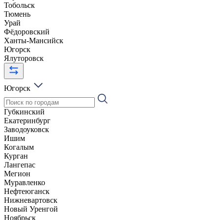
Тобольск
Тюмень
Урай
Фёдоровский
Ханты-Мансийск
Югорск
Ялуторовск
Югорск
Губкинский
Екатеринбург
Заводоуковск
Ишим
Когалым
Курган
Лангепас
Мегион
Муравленко
Нефтеюганск
Нижневартовск
Новый Уренгой
Ноябрьск