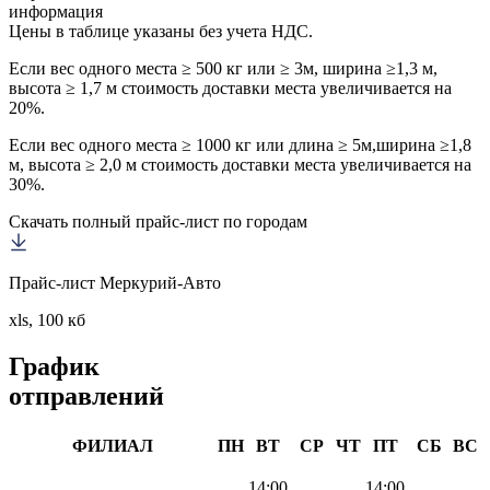
информация
Цены в таблице указаны без учета НДС.
Если вес одного места ≥ 500 кг или ≥ 3м, ширина ≥1,3 м,
высота ≥ 1,7 м стоимость доставки места увеличивается на
20%.
Если вес одного места ≥ 1000 кг или длина ≥ 5м,ширина ≥1,8
м, высота ≥ 2,0 м стоимость доставки места увеличивается на
30%.
Скачать полный прайс-лист по городам
Прайс-лист Меркурий-Авто
xls, 100 кб
График
отправлений
ФИЛИАЛ
ПН
ВТ
СР
ЧТ
ПТ
СБ
ВС
14:00
14:00