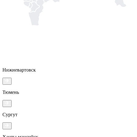
Нижневартовск
Тюмень
Сургут
Ханты-мансийск