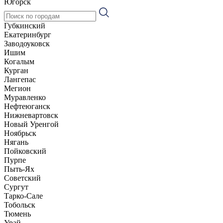
Югорск
Губкинский
Екатеринбург
Заводоуковск
Ишим
Когалым
Курган
Лангепас
Мегион
Муравленко
Нефтеюганск
Нижневартовск
Новый Уренгой
Ноябрьск
Нягань
Пойковский
Пурпе
Пыть-Ях
Советский
Сургут
Тарко-Сале
Тобольск
Тюмень
Урай