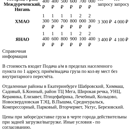
400
400
500
600
700
000
Междуреченский,
запросу
запрос
₽
₽
₽
₽
₽
₽
Нягань
1
1
1
1
2
2
300
500
700
800
000
300
ХМАО
3 300 ₽
4 000 ₽
₽
₽
₽
₽
₽
₽
1
1
1
1
2
2
400
600
800
900
100
400
ЯНАО
3 400 ₽
4 100 ₽
₽
₽
₽
₽
₽
₽
Справочная
информация
В стоимость входит
Подача а/м в пределах населенного
пункта по 1 адресу, приём/выдача груза по кол-ву мест без
внутритарного пересчёта.
Отдаленные районы в Екатеринбурге
Шабровский, Химмаш,
Садовый, Б.Конный, район ТЦ Мега, Широкая речка, УНЦ,
Керамика, Елизавет, Птицефабрика, Лечебный, Кольцово,
Новосвердловская ТЭЦ, В.Пышма, Среднеуральск,
Компрессорный, Парковый, Вторчермет, Уктус, Березовский.
Цены при заборе/доставке груза в черте города действительны
при задней загрузке/выгрузке. Иные условия - по
согласованию.