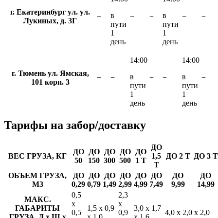
г. Екатеринбург ул. ул.
в
в
−
−
−
−
−
Лукиных, д. 3Г
пути
пути
1
1
день
день
14:00
14:00
г. Тюмень ул. Ямская,
в
в
−
−
−
−
−
101 корп. 3
пути
пути
1
1
день
день
Тарифы
на забор/доставку
ДО
ДО
ДО
ДО
ДО
ДО
ВЕС ГРУЗА, КГ
1,5
ДО 2 Т
ДО 3 Т
50
150
300
500
1 Т
Т
ОБЪЕМ ГРУЗА,
ДО
ДО
ДО
ДО
ДО
ДО
ДО
ДО
М3
0,29
0,79
1,49
2,99
4,99
7,49
9,99
14,99
0,5
2,3
МАКС.
х
х
ГАБАРИТЫ
1,5 х 0,9
3,0 х 1,7
0,5
0,9
4,0 х 2,0 х 2,0
ГРУЗА, Д х Ш х
х 1,0
х 1,6