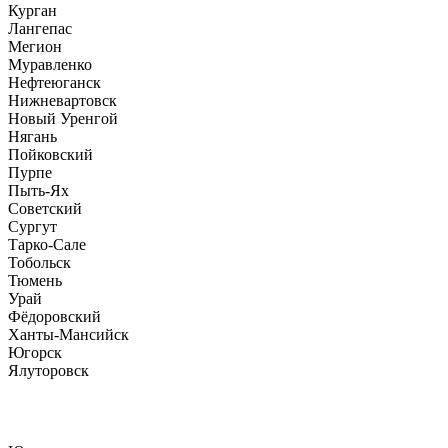
Курган
Лангепас
Мегион
Муравленко
Нефтеюганск
Нижневартовск
Новый Уренгой
Нягань
Пойковский
Пурпе
Пыть-Ях
Советский
Сургут
Тарко-Сале
Тобольск
Тюмень
Урай
Фёдоровский
Ханты-Мансийск
Югорск
Ялуторовск