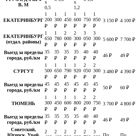
х
х
В, М
0,5
1,2
1
1
1
1
1
1
200
300
450
600
750
850
ЕКАТЕРИНБУРГ
3 150 ₽
4 100 ₽
₽
₽
₽
₽
₽
₽
1
1
2
2
3
3
ЕКАТЕРИНБУРГ
650
780
000
300
050
300
5 600 ₽
7 700 ₽
(отдал. районы)
₽
₽
₽
₽
₽
₽
35
35
35
35
40
40
Выезд за пределы
46 ₽
49 ₽
города, руб./км
₽
₽
₽
₽
₽
₽
1
1
1
1
2
2
500
650
790
920
050
300
СУРГУТ
3 480 ₽
4 390 ₽
₽
₽
₽
₽
₽
₽
45
45
45
45
45
45
Выезд за пределы
50 ₽
60 ₽
города, руб./км
₽
₽
₽
₽
₽
₽
1
1
1
1
2
2
300
450
600
800
200
750
ТЮМЕНЬ
3 700 ₽
4 800 ₽
₽
₽
₽
₽
₽
₽
35
35
35
35
40
40
Выезд за пределы
46 ₽
49 ₽
города, руб./км
₽
₽
₽
₽
₽
₽
Советский,
2
2
2
2
2
3
Югорск, Урай,
По
По