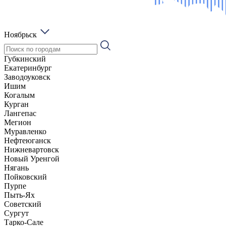
Ноябрьск
Губкинский
Екатеринбург
Заводоуковск
Ишим
Когалым
Курган
Лангепас
Мегион
Муравленко
Нефтеюганск
Нижневартовск
Новый Уренгой
Нягань
Пойковский
Пурпе
Пыть-Ях
Советский
Сургут
Тарко-Сале