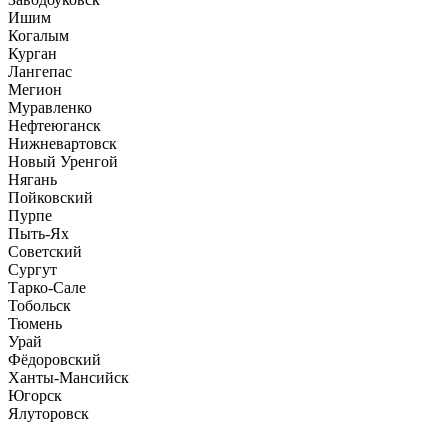
Ишим
Когалым
Курган
Лангепас
Мегион
Муравленко
Нефтеюганск
Нижневартовск
Новый Уренгой
Нягань
Пойковский
Пурпе
Пыть-Ях
Советский
Сургут
Тарко-Сале
Тобольск
Тюмень
Урай
Фёдоровский
Ханты-Мансийск
Югорск
Ялуторовск