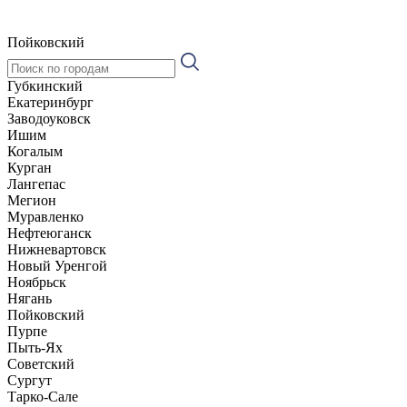
Пойковский
Губкинский
Екатеринбург
Заводоуковск
Ишим
Когалым
Курган
Лангепас
Мегион
Муравленко
Нефтеюганск
Нижневартовск
Новый Уренгой
Ноябрьск
Нягань
Пойковский
Пурпе
Пыть-Ях
Советский
Сургут
Тарко-Сале