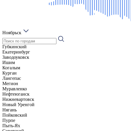
Ноябрьск
Губкинский
Екатеринбург
Заводоуковск
Ишим
Когалым
Курган
Лангепас
Мегион
Муравленко
Нефтеюганск
Нижневартовск
Новый Уренгой
Нягань
Пойковский
Пурпе
Пыть-Ях
Советский