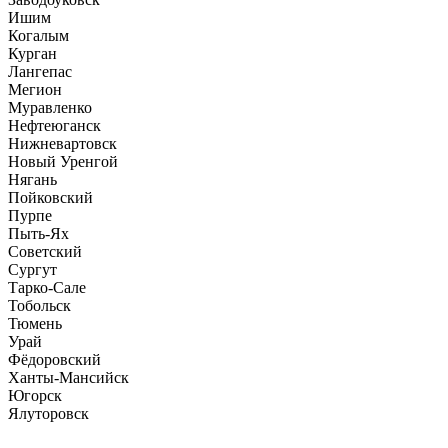
Ишим
Когалым
Курган
Лангепас
Мегион
Муравленко
Нефтеюганск
Нижневартовск
Новый Уренгой
Нягань
Пойковский
Пурпе
Пыть-Ях
Советский
Сургут
Тарко-Сале
Тобольск
Тюмень
Урай
Фёдоровский
Ханты-Мансийск
Югорск
Ялуторовск