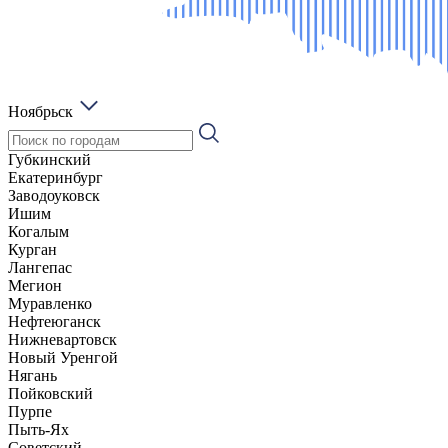
Ноябрьск
Губкинский
Екатеринбург
Заводоуковск
Ишим
Когалым
Курган
Лангепас
Мегион
Муравленко
Нефтеюганск
Нижневартовск
Новый Уренгой
Нягань
Пойковский
Пурпе
Пыть-Ях
Советский