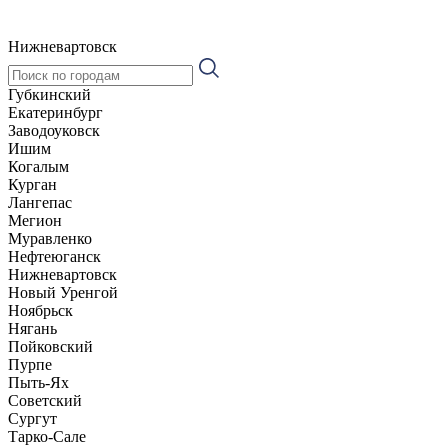
Нижневартовск
Губкинский
Екатеринбург
Заводоуковск
Ишим
Когалым
Курган
Лангепас
Мегион
Муравленко
Нефтеюганск
Нижневартовск
Новый Уренгой
Ноябрьск
Нягань
Пойковский
Пурпе
Пыть-Ях
Советский
Сургут
Тарко-Сале