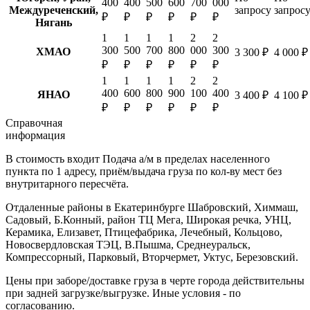
400
400
500
600
700
000
Междуреченский,
запросу
запрос
₽
₽
₽
₽
₽
₽
Нягань
1
1
1
1
2
2
300
500
700
800
000
300
ХМАО
3 300 ₽
4 000 ₽
₽
₽
₽
₽
₽
₽
1
1
1
1
2
2
400
600
800
900
100
400
ЯНАО
3 400 ₽
4 100 ₽
₽
₽
₽
₽
₽
₽
Справочная
информация
В стоимость входит
Подача а/м в пределах населенного
пункта по 1 адресу, приём/выдача груза по кол-ву мест без
внутритарного пересчёта.
Отдаленные районы в Екатеринбурге
Шабровский, Химмаш,
Садовый, Б.Конный, район ТЦ Мега, Широкая речка, УНЦ,
Керамика, Елизавет, Птицефабрика, Лечебный, Кольцово,
Новосвердловская ТЭЦ, В.Пышма, Среднеуральск,
Компрессорный, Парковый, Вторчермет, Уктус, Березовский.
Цены при заборе/доставке груза в черте города действительны
при задней загрузке/выгрузке. Иные условия - по
согласованию.