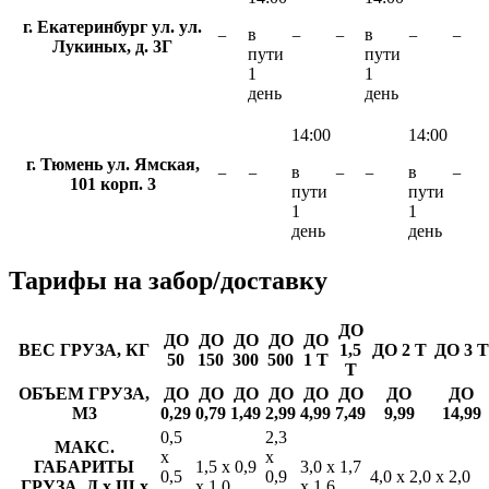
г. Екатеринбург ул. ул.
в
в
−
−
−
−
−
Лукиных, д. 3Г
пути
пути
1
1
день
день
14:00
14:00
г. Тюмень ул. Ямская,
в
в
−
−
−
−
−
101 корп. 3
пути
пути
1
1
день
день
Тарифы
на забор/доставку
ДО
ДО
ДО
ДО
ДО
ДО
ВЕС ГРУЗА, КГ
1,5
ДО 2 Т
ДО 3 Т
50
150
300
500
1 Т
Т
ОБЪЕМ ГРУЗА,
ДО
ДО
ДО
ДО
ДО
ДО
ДО
ДО
М3
0,29
0,79
1,49
2,99
4,99
7,49
9,99
14,99
0,5
2,3
МАКС.
х
х
ГАБАРИТЫ
1,5 х 0,9
3,0 х 1,7
0,5
0,9
4,0 х 2,0 х 2,0
ГРУЗА, Д х Ш х
х 1,0
х 1,6