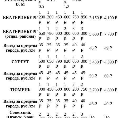
х
х
В, М
0,5
1,2
1
1
1
1
1
1
200
300
450
600
750
850
ЕКАТЕРИНБУРГ
3 150 ₽
4 100 ₽
₽
₽
₽
₽
₽
₽
1
1
2
2
3
3
ЕКАТЕРИНБУРГ
650
780
000
300
050
300
5 600 ₽
7 700 ₽
(отдал. районы)
₽
₽
₽
₽
₽
₽
35
35
35
35
40
40
Выезд за пределы
46 ₽
49 ₽
города, руб./км
₽
₽
₽
₽
₽
₽
1
1
1
1
2
2
500
650
790
920
050
300
СУРГУТ
3 480 ₽
4 390 ₽
₽
₽
₽
₽
₽
₽
45
45
45
45
45
45
Выезд за пределы
50 ₽
60 ₽
города, руб./км
₽
₽
₽
₽
₽
₽
1
1
1
1
2
2
300
450
600
800
200
750
ТЮМЕНЬ
3 700 ₽
4 800 ₽
₽
₽
₽
₽
₽
₽
35
35
35
35
40
40
Выезд за пределы
46 ₽
49 ₽
города, руб./км
₽
₽
₽
₽
₽
₽
Советский,
2
2
2
2
2
3
Югорск, Урай,
По
По