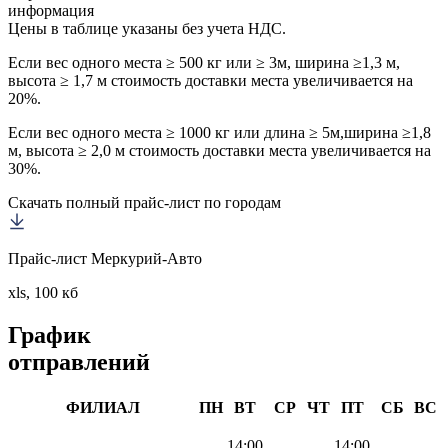
информация
Цены в таблице указаны без учета НДС.
Если вес одного места ≥ 500 кг или ≥ 3м, ширина ≥1,3 м,
высота ≥ 1,7 м стоимость доставки места увеличивается на
20%.
Если вес одного места ≥ 1000 кг или длина ≥ 5м,ширина ≥1,8
м, высота ≥ 2,0 м стоимость доставки места увеличивается на
30%.
Скачать полный прайс-лист по городам
Прайс-лист Меркурий-Авто
xls, 100 кб
График
отправлений
ФИЛИАЛ
ПН
ВТ
СР
ЧТ
ПТ
СБ
ВС
14:00
14:00