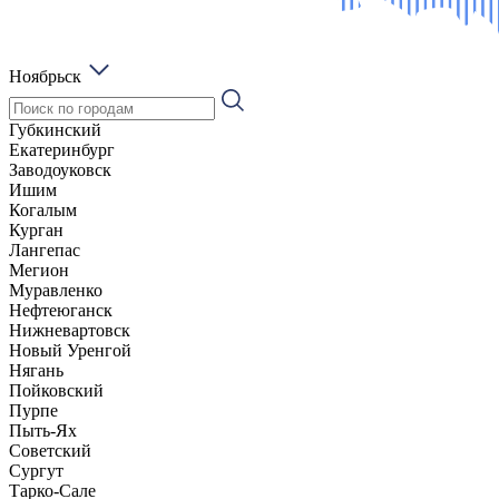
Ноябрьск
Губкинский
Екатеринбург
Заводоуковск
Ишим
Когалым
Курган
Лангепас
Мегион
Муравленко
Нефтеюганск
Нижневартовск
Новый Уренгой
Нягань
Пойковский
Пурпе
Пыть-Ях
Советский
Сургут
Тарко-Сале