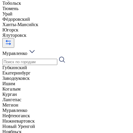
Тобольск
Тюмень
Урай
Фёдоровский
Ханты-Мансийск
Югорск
Ялуторовск
Муравленко
Губкинский
Екатеринбург
Заводоуковск
Ишим
Когалым
Курган
Лангепас
Мегион
Муравленко
Нефтеюганск
Нижневартовск
Новый Уренгой
Ноябрьск