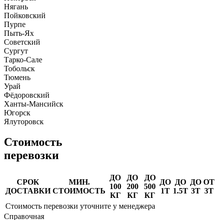
Нягань
Пойковский
Пурпе
Пыть-Ях
Советский
Сургут
Тарко-Сале
Тобольск
Тюмень
Урай
Фёдоровский
Ханты-Мансийск
Югорск
Ялуторовск
Стоимость
перевозки
ДО
ДО
ДО
СРОК
МИН.
ДО
ДО
ДО
ОТ
100
200
500
ДОСТАВКИ
СТОИМОСТЬ
1Т
1.5Т
3Т
3Т
КГ
КГ
КГ
Стоимость перевозки уточните у менеджера
Справочная