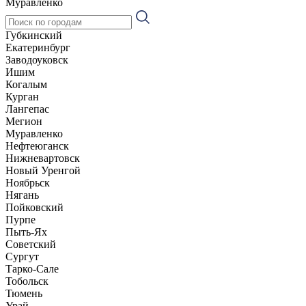
Муравленко
Губкинский
Екатеринбург
Заводоуковск
Ишим
Когалым
Курган
Лангепас
Мегион
Муравленко
Нефтеюганск
Нижневартовск
Новый Уренгой
Ноябрьск
Нягань
Пойковский
Пурпе
Пыть-Ях
Советский
Сургут
Тарко-Сале
Тобольск
Тюмень
Урай