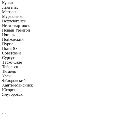
Курган
Лангепас
Мегион
Муравленко
Нефтеюганск
Нижневартовск
Новый Уренгой
Нягань
Пойковский
Пурпе
Пыть-Ях
Советский
Сургут
Тарко-Сале
Тобольск
Тюмень
Урай
Фёдоровский
Ханты-Мансийск
Югорск
Ялуторовск