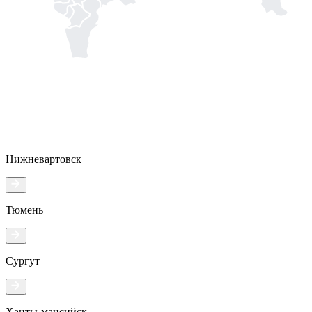
Нижневартовск
Тюмень
Сургут
Ханты-мансийск