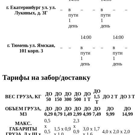
г. Екатеринбург ул. ул.
в
в
−
−
−
−
−
Лукиных, д. 3Г
пути
пути
1
1
день
день
14:00
14:00
г. Тюмень ул. Ямская,
в
в
−
−
−
−
−
101 корп. 3
пути
пути
1
1
день
день
Тарифы
на забор/доставку
ДО
ДО
ДО
ДО
ДО
ДО
ВЕС ГРУЗА, КГ
1,5
ДО 2 Т
ДО 3 Т
50
150
300
500
1 Т
Т
ОБЪЕМ ГРУЗА,
ДО
ДО
ДО
ДО
ДО
ДО
ДО
ДО
М3
0,29
0,79
1,49
2,99
4,99
7,49
9,99
14,99
0,5
2,3
МАКС.
х
х
ГАБАРИТЫ
1,5 х 0,9
3,0 х 1,7
0,5
0,9
4,0 х 2,0 х 2,0
ГРУЗА, Д х Ш х
х 1,0
х 1,6