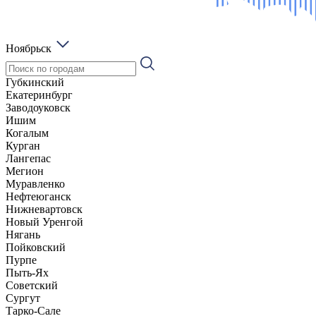
Ноябрьск
Губкинский
Екатеринбург
Заводоуковск
Ишим
Когалым
Курган
Лангепас
Мегион
Муравленко
Нефтеюганск
Нижневартовск
Новый Уренгой
Нягань
Пойковский
Пурпе
Пыть-Ях
Советский
Сургут
Тарко-Сале