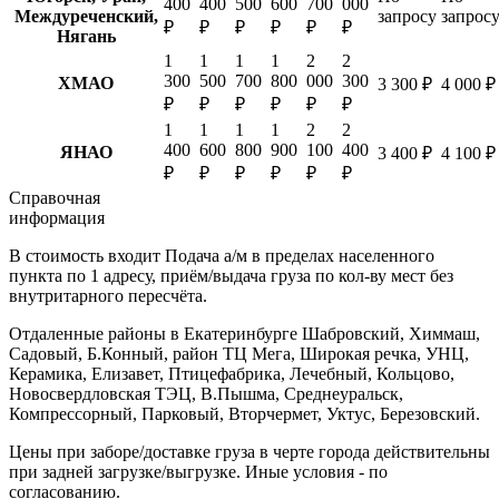
400
400
500
600
700
000
Междуреченский,
запросу
запрос
₽
₽
₽
₽
₽
₽
Нягань
1
1
1
1
2
2
300
500
700
800
000
300
ХМАО
3 300 ₽
4 000 ₽
₽
₽
₽
₽
₽
₽
1
1
1
1
2
2
400
600
800
900
100
400
ЯНАО
3 400 ₽
4 100 ₽
₽
₽
₽
₽
₽
₽
Справочная
информация
В стоимость входит
Подача а/м в пределах населенного
пункта по 1 адресу, приём/выдача груза по кол-ву мест без
внутритарного пересчёта.
Отдаленные районы в Екатеринбурге
Шабровский, Химмаш,
Садовый, Б.Конный, район ТЦ Мега, Широкая речка, УНЦ,
Керамика, Елизавет, Птицефабрика, Лечебный, Кольцово,
Новосвердловская ТЭЦ, В.Пышма, Среднеуральск,
Компрессорный, Парковый, Вторчермет, Уктус, Березовский.
Цены при заборе/доставке груза в черте города действительны
при задней загрузке/выгрузке. Иные условия - по
согласованию.