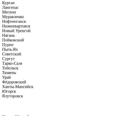
Курган
Лангепас
Мегион
Муравленко
Нефтеюганск
Нижневартовск
Новый Уренгой
Нягань
Пойковский
Пурпе
Пыть-Ях
Советский
Сургут
Тарко-Сале
Тобольск
Тюмень
Урай
Фёдоровский
Ханты-Мансийск
Югорск
Ялуторовск