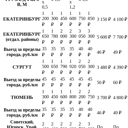
х
х
В, М
0,5
1,2
1
1
1
1
1
1
200
300
450
600
750
850
ЕКАТЕРИНБУРГ
3 150 ₽
4 100 ₽
₽
₽
₽
₽
₽
₽
1
1
2
2
3
3
ЕКАТЕРИНБУРГ
650
780
000
300
050
300
5 600 ₽
7 700 ₽
(отдал. районы)
₽
₽
₽
₽
₽
₽
35
35
35
35
40
40
Выезд за пределы
46 ₽
49 ₽
города, руб./км
₽
₽
₽
₽
₽
₽
1
1
1
1
2
2
500
650
790
920
050
300
СУРГУТ
3 480 ₽
4 390 ₽
₽
₽
₽
₽
₽
₽
45
45
45
45
45
45
Выезд за пределы
50 ₽
60 ₽
города, руб./км
₽
₽
₽
₽
₽
₽
1
1
1
1
2
2
300
450
600
800
200
750
ТЮМЕНЬ
3 700 ₽
4 800 ₽
₽
₽
₽
₽
₽
₽
35
35
35
35
40
40
Выезд за пределы
46 ₽
49 ₽
города, руб./км
₽
₽
₽
₽
₽
₽
Советский,
2
2
2
2
2
3
Югорск, Урай,
По
По