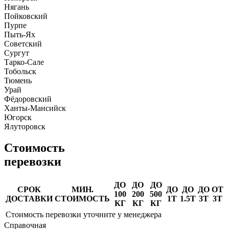
Нягань
Пойковский
Пурпе
Пыть-Ях
Советский
Сургут
Тарко-Сале
Тобольск
Тюмень
Урай
Фёдоровский
Ханты-Мансийск
Югорск
Ялуторовск
Стоимость
перевозки
ДО
ДО
ДО
СРОК
МИН.
ДО
ДО
ДО
ОТ
100
200
500
ДОСТАВКИ
СТОИМОСТЬ
1Т
1.5Т
3Т
3Т
КГ
КГ
КГ
Стоимость перевозки уточните у менеджера
Справочная