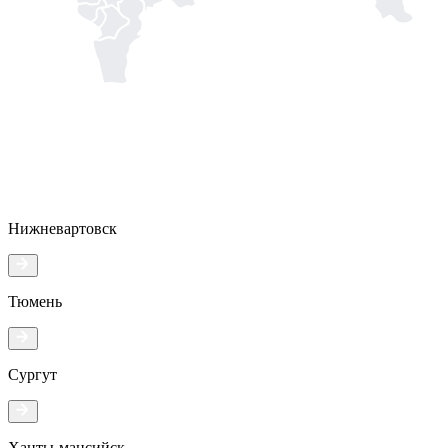
Нижневартовск
Тюмень
Сургут
Ханты-мансийск