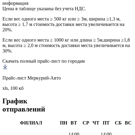
информация
Цены в таблице указаны без учета НДС.
Если вес одного места ≥ 500 кг или ≥ 3м, ширина ≥1,3 м,
высота ≥ 1,7 м стоимость доставки места увеличивается на
20%.
Если вес одного места ≥ 1000 кг или длина ≥ 5м,ширина ≥1,8
м, высота ≥ 2,0 м стоимость доставки места увеличивается на
30%.
Скачать полный прайс-лист по городам
Прайс-лист Меркурий-Авто
xls, 100 кб
График
отправлений
ФИЛИАЛ
ПН
ВТ
СР
ЧТ
ПТ
СБ
ВС
14:00
14:00