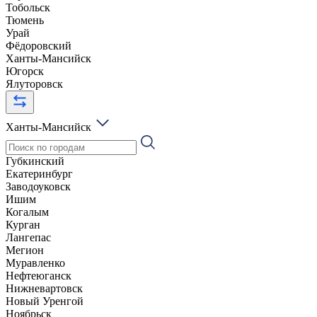
Тобольск
Тюмень
Урай
Фёдоровский
Ханты-Мансийск
Югорск
Ялуторовск
Ханты-Мансийск
Губкинский
Екатеринбург
Заводоуковск
Ишим
Когалым
Курган
Лангепас
Мегион
Муравленко
Нефтеюганск
Нижневартовск
Новый Уренгой
Ноябрьск