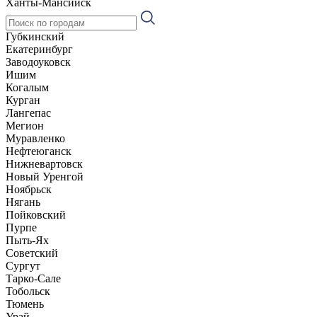
Ханты-Мансийск
Губкинский
Екатеринбург
Заводоуковск
Ишим
Когалым
Курган
Лангепас
Мегион
Муравленко
Нефтеюганск
Нижневартовск
Новый Уренгой
Ноябрьск
Нягань
Пойковский
Пурпе
Пыть-Ях
Советский
Сургут
Тарко-Сале
Тобольск
Тюмень
Урай