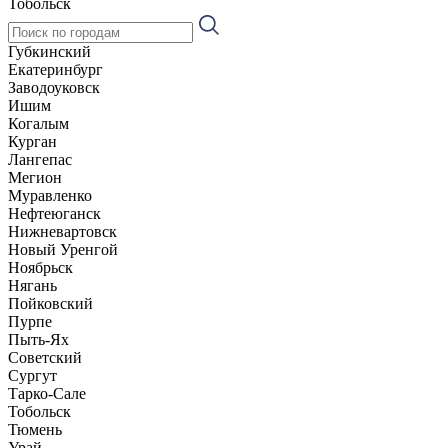
Тобольск
Губкинский
Екатеринбург
Заводоуковск
Ишим
Когалым
Курган
Лангепас
Мегион
Муравленко
Нефтеюганск
Нижневартовск
Новый Уренгой
Ноябрьск
Нягань
Пойковский
Пурпе
Пыть-Ях
Советский
Сургут
Тарко-Сале
Тобольск
Тюмень
Урай