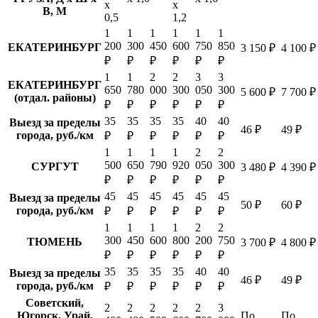
х
х
В, М
0,5
1,2
1
1
1
1
1
1
200
300
450
600
750
850
ЕКАТЕРИНБУРГ
3 150 ₽
4 100 ₽
₽
₽
₽
₽
₽
₽
1
1
2
2
3
3
ЕКАТЕРИНБУРГ
650
780
000
300
050
300
5 600 ₽
7 700 ₽
(отдал. районы)
₽
₽
₽
₽
₽
₽
35
35
35
35
40
40
Выезд за пределы
46 ₽
49 ₽
города, руб./км
₽
₽
₽
₽
₽
₽
1
1
1
1
2
2
500
650
790
920
050
300
СУРГУТ
3 480 ₽
4 390 ₽
₽
₽
₽
₽
₽
₽
45
45
45
45
45
45
Выезд за пределы
50 ₽
60 ₽
города, руб./км
₽
₽
₽
₽
₽
₽
1
1
1
1
2
2
300
450
600
800
200
750
ТЮМЕНЬ
3 700 ₽
4 800 ₽
₽
₽
₽
₽
₽
₽
35
35
35
35
40
40
Выезд за пределы
46 ₽
49 ₽
города, руб./км
₽
₽
₽
₽
₽
₽
Советский,
2
2
2
2
2
3
Югорск, Урай,
По
По