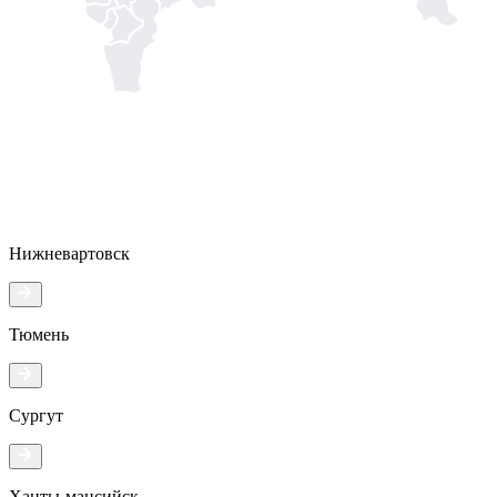
Нижневартовск
Тюмень
Сургут
Ханты-мансийск