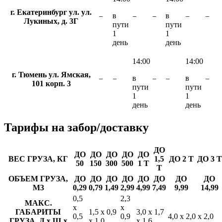
г. Екатеринбург ул. ул.
в
в
−
−
−
−
−
Лукиных, д. 3Г
пути
пути
1
1
день
день
14:00
14:00
г. Тюмень ул. Ямская,
в
в
−
−
−
−
−
101 корп. 3
пути
пути
1
1
день
день
Тарифы
на забор/доставку
ДО
ДО
ДО
ДО
ДО
ДО
ВЕС ГРУЗА, КГ
1,5
ДО 2 Т
ДО 3 Т
50
150
300
500
1 Т
Т
ОБЪЕМ ГРУЗА,
ДО
ДО
ДО
ДО
ДО
ДО
ДО
ДО
М3
0,29
0,79
1,49
2,99
4,99
7,49
9,99
14,99
0,5
2,3
МАКС.
х
х
ГАБАРИТЫ
1,5 х 0,9
3,0 х 1,7
0,5
0,9
4,0 х 2,0 х 2,0
ГРУЗА, Д х Ш х
х 1,0
х 1,6