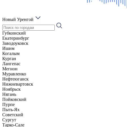
Новый Уренгой
Губкинский
Екатеринбург
Заводоуковск
Ишим
Когалым
Курган
Лангепас
Мегион
Муравленко
Нефтеюганск
Нижневартовск
Ноябрьск
Нягань
Пойковский
Пурпе
Пыть-Ях
Советский
Сургут
Тарко-Сале