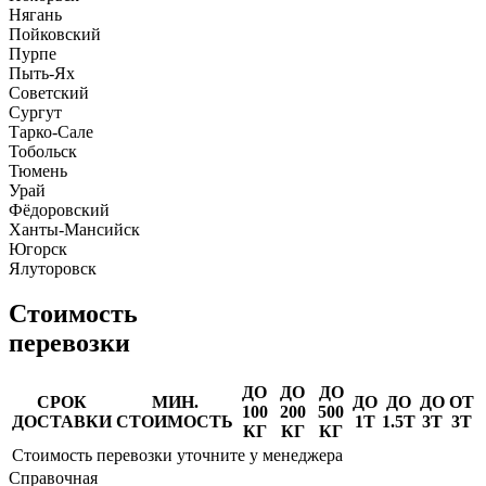
Нягань
Пойковский
Пурпе
Пыть-Ях
Советский
Сургут
Тарко-Сале
Тобольск
Тюмень
Урай
Фёдоровский
Ханты-Мансийск
Югорск
Ялуторовск
Стоимость
перевозки
ДО
ДО
ДО
СРОК
МИН.
ДО
ДО
ДО
ОТ
100
200
500
ДОСТАВКИ
СТОИМОСТЬ
1Т
1.5Т
3Т
3Т
КГ
КГ
КГ
Стоимость перевозки уточните у менеджера
Справочная