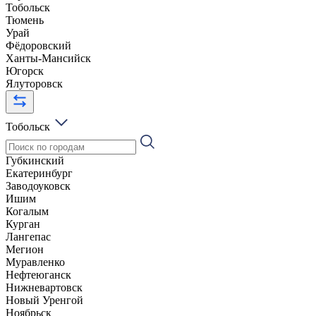
Тобольск
Тюмень
Урай
Фёдоровский
Ханты-Мансийск
Югорск
Ялуторовск
Тобольск
Губкинский
Екатеринбург
Заводоуковск
Ишим
Когалым
Курган
Лангепас
Мегион
Муравленко
Нефтеюганск
Нижневартовск
Новый Уренгой
Ноябрьск