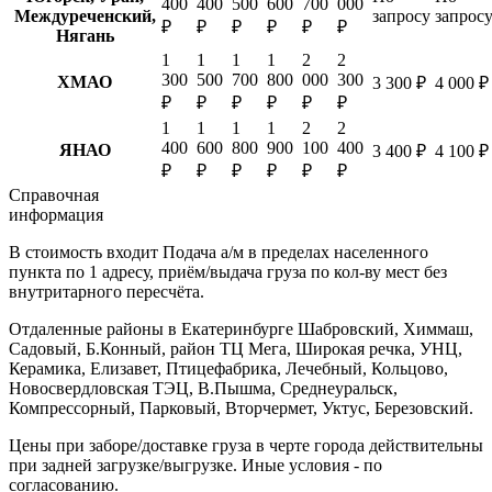
400
400
500
600
700
000
Междуреченский,
запросу
запрос
₽
₽
₽
₽
₽
₽
Нягань
1
1
1
1
2
2
300
500
700
800
000
300
ХМАО
3 300 ₽
4 000 ₽
₽
₽
₽
₽
₽
₽
1
1
1
1
2
2
400
600
800
900
100
400
ЯНАО
3 400 ₽
4 100 ₽
₽
₽
₽
₽
₽
₽
Справочная
информация
В стоимость входит
Подача а/м в пределах населенного
пункта по 1 адресу, приём/выдача груза по кол-ву мест без
внутритарного пересчёта.
Отдаленные районы в Екатеринбурге
Шабровский, Химмаш,
Садовый, Б.Конный, район ТЦ Мега, Широкая речка, УНЦ,
Керамика, Елизавет, Птицефабрика, Лечебный, Кольцово,
Новосвердловская ТЭЦ, В.Пышма, Среднеуральск,
Компрессорный, Парковый, Вторчермет, Уктус, Березовский.
Цены при заборе/доставке груза в черте города действительны
при задней загрузке/выгрузке. Иные условия - по
согласованию.