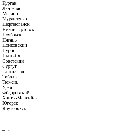
Курган
Лангепас
Мегион
Муравленко
Нефтеюганск
Нижневартовск
Ноябрьск
Нягань
Пойковский
Пурпе
Пыть-Ях
Советский
Сургут
Тарко-Сале
Тобольск
Тюмень
Урай
Фёдоровский
Ханты-Мансийск
Югорск
Ялуторовск