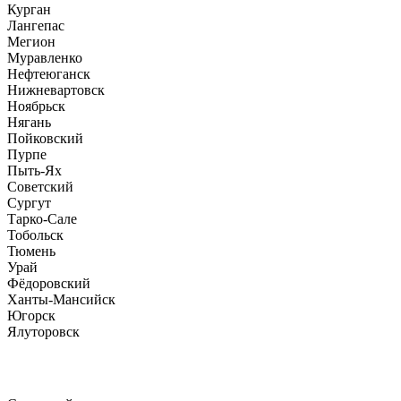
Курган
Лангепас
Мегион
Муравленко
Нефтеюганск
Нижневартовск
Ноябрьск
Нягань
Пойковский
Пурпе
Пыть-Ях
Советский
Сургут
Тарко-Сале
Тобольск
Тюмень
Урай
Фёдоровский
Ханты-Мансийск
Югорск
Ялуторовск