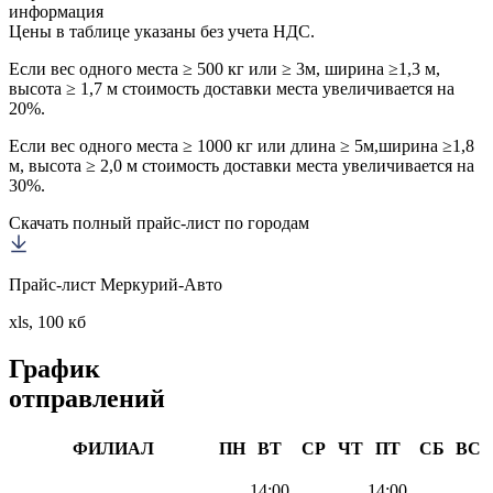
информация
Цены в таблице указаны без учета НДС.
Если вес одного места ≥ 500 кг или ≥ 3м, ширина ≥1,3 м,
высота ≥ 1,7 м стоимость доставки места увеличивается на
20%.
Если вес одного места ≥ 1000 кг или длина ≥ 5м,ширина ≥1,8
м, высота ≥ 2,0 м стоимость доставки места увеличивается на
30%.
Скачать полный прайс-лист по городам
Прайс-лист Меркурий-Авто
xls, 100 кб
График
отправлений
ФИЛИАЛ
ПН
ВТ
СР
ЧТ
ПТ
СБ
ВС
14:00
14:00