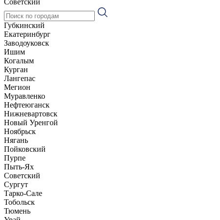
Советский
Губкинский
Екатеринбург
Заводоуковск
Ишим
Когалым
Курган
Лангепас
Мегион
Муравленко
Нефтеюганск
Нижневартовск
Новый Уренгой
Ноябрьск
Нягань
Пойковский
Пурпе
Пыть-Ях
Советский
Сургут
Тарко-Сале
Тобольск
Тюмень
Урай