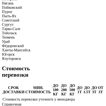
Нягань
Пойковский
Пурпе
Пыть-Ях
Советский
Сургут
Тарко-Сале
Тобольск
Тюмень
Урай
Фёдоровский
Ханты-Мансийск
Югорск
Ялуторовск
Стоимость
перевозки
ДО
ДО
ДО
СРОК
МИН.
ДО
ДО
ДО
ОТ
100
200
500
ДОСТАВКИ
СТОИМОСТЬ
1Т
1.5Т
3Т
3Т
КГ
КГ
КГ
Стоимость перевозки уточните у менеджера
Справочная