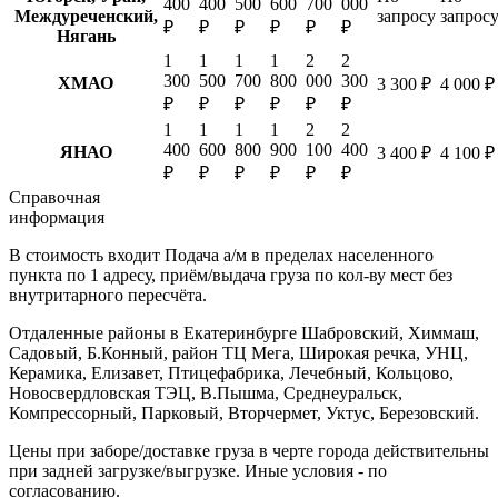
400
400
500
600
700
000
Междуреченский,
запросу
запрос
₽
₽
₽
₽
₽
₽
Нягань
1
1
1
1
2
2
300
500
700
800
000
300
ХМАО
3 300 ₽
4 000 ₽
₽
₽
₽
₽
₽
₽
1
1
1
1
2
2
400
600
800
900
100
400
ЯНАО
3 400 ₽
4 100 ₽
₽
₽
₽
₽
₽
₽
Справочная
информация
В стоимость входит
Подача а/м в пределах населенного
пункта по 1 адресу, приём/выдача груза по кол-ву мест без
внутритарного пересчёта.
Отдаленные районы в Екатеринбурге
Шабровский, Химмаш,
Садовый, Б.Конный, район ТЦ Мега, Широкая речка, УНЦ,
Керамика, Елизавет, Птицефабрика, Лечебный, Кольцово,
Новосвердловская ТЭЦ, В.Пышма, Среднеуральск,
Компрессорный, Парковый, Вторчермет, Уктус, Березовский.
Цены при заборе/доставке груза в черте города действительны
при задней загрузке/выгрузке. Иные условия - по
согласованию.