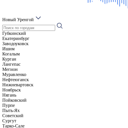
Новый Уренгой
Губкинский
Екатеринбург
Заводоуковск
Ишим
Когалым
Курган
Лангепас
Мегион
Муравленко
Нефтеюганск
Нижневартовск
Ноябрьск
Нягань
Пойковский
Пурпе
Пыть-Ях
Советский
Сургут
Тарко-Сале