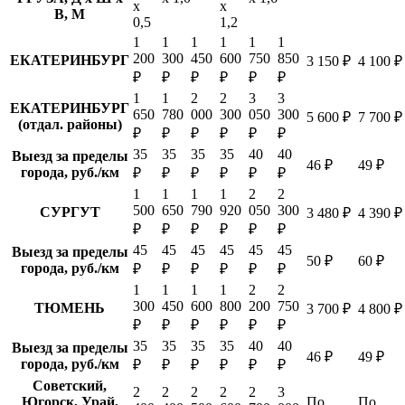
х
х
В, М
0,5
1,2
1
1
1
1
1
1
200
300
450
600
750
850
ЕКАТЕРИНБУРГ
3 150 ₽
4 100 ₽
₽
₽
₽
₽
₽
₽
1
1
2
2
3
3
ЕКАТЕРИНБУРГ
650
780
000
300
050
300
5 600 ₽
7 700 ₽
(отдал. районы)
₽
₽
₽
₽
₽
₽
35
35
35
35
40
40
Выезд за пределы
46 ₽
49 ₽
города, руб./км
₽
₽
₽
₽
₽
₽
1
1
1
1
2
2
500
650
790
920
050
300
СУРГУТ
3 480 ₽
4 390 ₽
₽
₽
₽
₽
₽
₽
45
45
45
45
45
45
Выезд за пределы
50 ₽
60 ₽
города, руб./км
₽
₽
₽
₽
₽
₽
1
1
1
1
2
2
300
450
600
800
200
750
ТЮМЕНЬ
3 700 ₽
4 800 ₽
₽
₽
₽
₽
₽
₽
35
35
35
35
40
40
Выезд за пределы
46 ₽
49 ₽
города, руб./км
₽
₽
₽
₽
₽
₽
Советский,
2
2
2
2
2
3
Югорск, Урай,
По
По