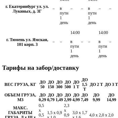
г. Екатеринбург ул. ул.
в
в
−
−
−
−
−
Лукиных, д. 3Г
пути
пути
1
1
день
день
14:00
14:00
г. Тюмень ул. Ямская,
в
в
−
−
−
−
−
101 корп. 3
пути
пути
1
1
день
день
Тарифы
на забор/доставку
ДО
ДО
ДО
ДО
ДО
ДО
ВЕС ГРУЗА, КГ
1,5
ДО 2 Т
ДО 3 Т
50
150
300
500
1 Т
Т
ОБЪЕМ ГРУЗА,
ДО
ДО
ДО
ДО
ДО
ДО
ДО
ДО
М3
0,29
0,79
1,49
2,99
4,99
7,49
9,99
14,99
0,5
2,3
МАКС.
х
х
ГАБАРИТЫ
1,5 х 0,9
3,0 х 1,7
0,5
0,9
4,0 х 2,0 х 2,0
ГРУЗА, Д х Ш х
х 1,0
х 1,6