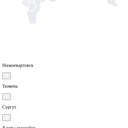
Нижневартовск
Тюмень
Сургут
Ханты-мансийск