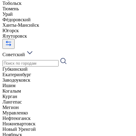
Тобольск
Тюмень
Урай
Фёдоровский
Ханты-Мансийск
Югорск
Ялуторовск
Советский
Губкинский
Екатеринбург
Заводоуковск
Ишим
Когалым
Курган
Лангепас
Мегион
Муравленко
Нефтеюганск
Нижневартовск
Новый Уренгой
Ноябрьск