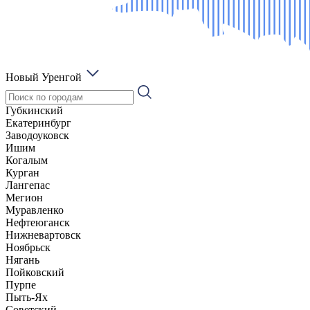
Новый Уренгой
Губкинский
Екатеринбург
Заводоуковск
Ишим
Когалым
Курган
Лангепас
Мегион
Муравленко
Нефтеюганск
Нижневартовск
Ноябрьск
Нягань
Пойковский
Пурпе
Пыть-Ях
Советский