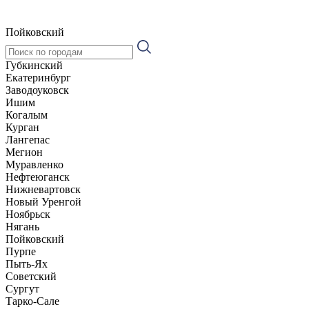
Пойковский
Губкинский
Екатеринбург
Заводоуковск
Ишим
Когалым
Курган
Лангепас
Мегион
Муравленко
Нефтеюганск
Нижневартовск
Новый Уренгой
Ноябрьск
Нягань
Пойковский
Пурпе
Пыть-Ях
Советский
Сургут
Тарко-Сале