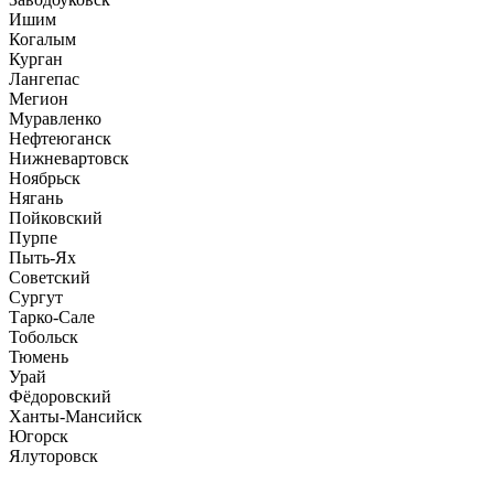
Ишим
Когалым
Курган
Лангепас
Мегион
Муравленко
Нефтеюганск
Нижневартовск
Ноябрьск
Нягань
Пойковский
Пурпе
Пыть-Ях
Советский
Сургут
Тарко-Сале
Тобольск
Тюмень
Урай
Фёдоровский
Ханты-Мансийск
Югорск
Ялуторовск