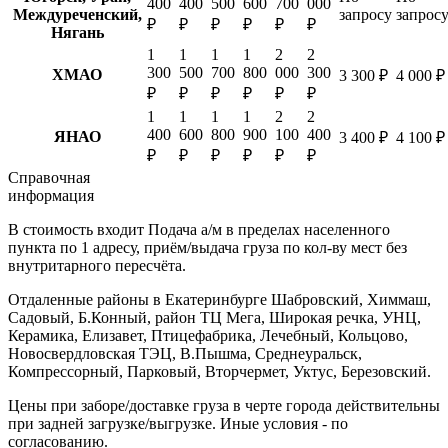
400
400
500
600
700
000
Междуреченский,
запросу
запрос
₽
₽
₽
₽
₽
₽
Нягань
1
1
1
1
2
2
300
500
700
800
000
300
ХМАО
3 300 ₽
4 000 ₽
₽
₽
₽
₽
₽
₽
1
1
1
1
2
2
400
600
800
900
100
400
ЯНАО
3 400 ₽
4 100 ₽
₽
₽
₽
₽
₽
₽
Справочная
информация
В стоимость входит
Подача а/м в пределах населенного
пункта по 1 адресу, приём/выдача груза по кол-ву мест без
внутритарного пересчёта.
Отдаленные районы в Екатеринбурге
Шабровский, Химмаш,
Садовый, Б.Конный, район ТЦ Мега, Широкая речка, УНЦ,
Керамика, Елизавет, Птицефабрика, Лечебный, Кольцово,
Новосвердловская ТЭЦ, В.Пышма, Среднеуральск,
Компрессорный, Парковый, Вторчермет, Уктус, Березовский.
Цены при заборе/доставке груза в черте города действительны
при задней загрузке/выгрузке. Иные условия - по
согласованию.