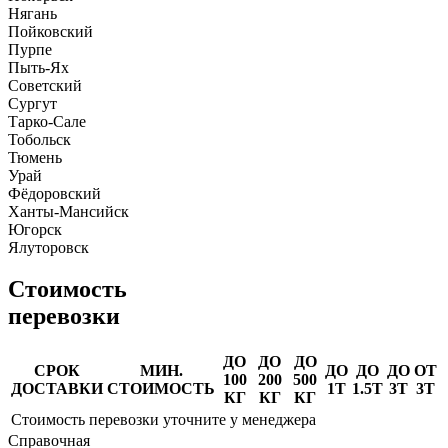
Нягань
Пойковский
Пурпе
Пыть-Ях
Советский
Сургут
Тарко-Сале
Тобольск
Тюмень
Урай
Фёдоровский
Ханты-Мансийск
Югорск
Ялуторовск
Стоимость
перевозки
ДО
ДО
ДО
СРОК
МИН.
ДО
ДО
ДО
ОТ
100
200
500
ДОСТАВКИ
СТОИМОСТЬ
1Т
1.5Т
3Т
3Т
КГ
КГ
КГ
Стоимость перевозки уточните у менеджера
Справочная