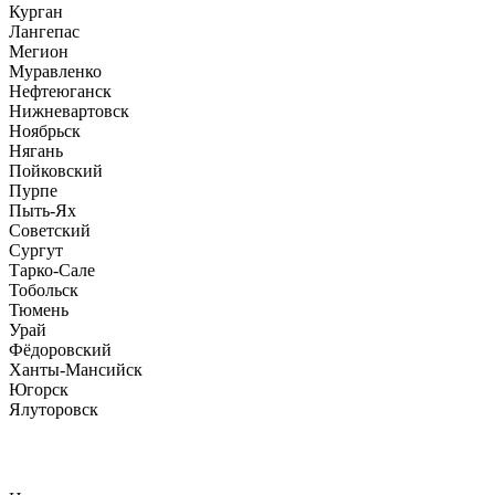
Курган
Лангепас
Мегион
Муравленко
Нефтеюганск
Нижневартовск
Ноябрьск
Нягань
Пойковский
Пурпе
Пыть-Ях
Советский
Сургут
Тарко-Сале
Тобольск
Тюмень
Урай
Фёдоровский
Ханты-Мансийск
Югорск
Ялуторовск