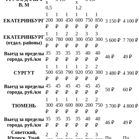
х
х
В, М
0,5
1,2
1
1
1
1
1
1
200
300
450
600
750
850
ЕКАТЕРИНБУРГ
3 150 ₽
4 100 ₽
₽
₽
₽
₽
₽
₽
1
1
2
2
3
3
ЕКАТЕРИНБУРГ
650
780
000
300
050
300
5 600 ₽
7 700 ₽
(отдал. районы)
₽
₽
₽
₽
₽
₽
35
35
35
35
40
40
Выезд за пределы
46 ₽
49 ₽
города, руб./км
₽
₽
₽
₽
₽
₽
1
1
1
1
2
2
500
650
790
920
050
300
СУРГУТ
3 480 ₽
4 390 ₽
₽
₽
₽
₽
₽
₽
45
45
45
45
45
45
Выезд за пределы
50 ₽
60 ₽
города, руб./км
₽
₽
₽
₽
₽
₽
1
1
1
1
2
2
300
450
600
800
200
750
ТЮМЕНЬ
3 700 ₽
4 800 ₽
₽
₽
₽
₽
₽
₽
35
35
35
35
40
40
Выезд за пределы
46 ₽
49 ₽
города, руб./км
₽
₽
₽
₽
₽
₽
Советский,
2
2
2
2
2
3
Югорск, Урай,
По
По