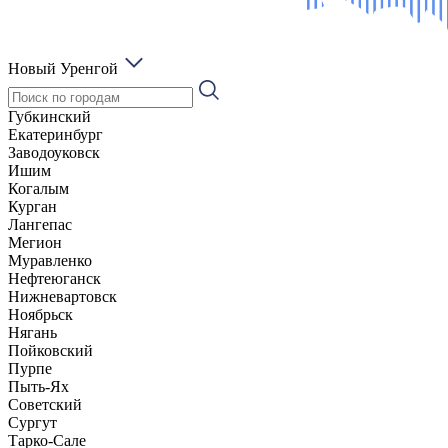
Новый Уренгой
Губкинский
Екатеринбург
Заводоуковск
Ишим
Когалым
Курган
Лангепас
Мегион
Муравленко
Нефтеюганск
Нижневартовск
Ноябрьск
Нягань
Пойковский
Пурпе
Пыть-Ях
Советский
Сургут
Тарко-Сале