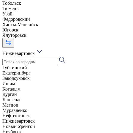
Тобольск
Тюмень
Урай
Фёдоровский
Ханты-Мансийск
Югорск
Ялуторовск
Нижневартовск
Губкинский
Екатеринбург
Заводоуковск
Ишим
Когалым
Курган
Лангепас
Мегион
Муравленко
Нефтеюганск
Нижневартовск
Новый Уренгой
Ноябрьск