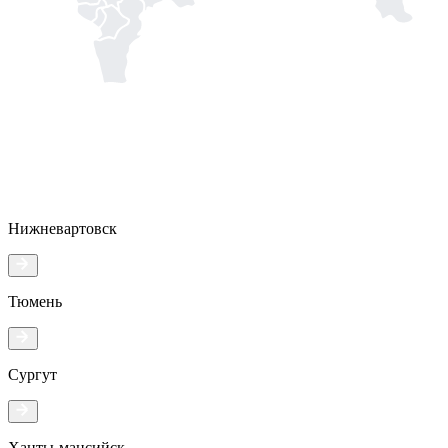
Нижневартовск
Тюмень
Сургут
Ханты-мансийск