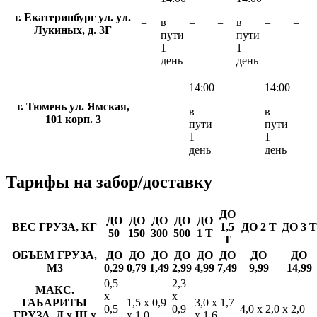
г. Екатеринбург ул. ул.
в
в
−
−
−
−
−
Лукиных, д. 3Г
пути
пути
1
1
день
день
14:00
14:00
г. Тюмень ул. Ямская,
в
в
−
−
−
−
−
101 корп. 3
пути
пути
1
1
день
день
Тарифы
на забор/доставку
ДО
ДО
ДО
ДО
ДО
ДО
ВЕС ГРУЗА, КГ
1,5
ДО 2 Т
ДО 3 Т
50
150
300
500
1 Т
Т
ОБЪЕМ ГРУЗА,
ДО
ДО
ДО
ДО
ДО
ДО
ДО
ДО
М3
0,29
0,79
1,49
2,99
4,99
7,49
9,99
14,99
0,5
2,3
МАКС.
х
х
ГАБАРИТЫ
1,5 х 0,9
3,0 х 1,7
0,5
0,9
4,0 х 2,0 х 2,0
ГРУЗА, Д х Ш х
х 1,0
х 1,6