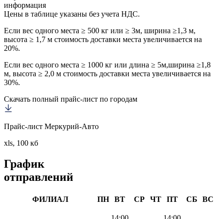
информация
Цены в таблице указаны без учета НДС.
Если вес одного места ≥ 500 кг или ≥ 3м, ширина ≥1,3 м,
высота ≥ 1,7 м стоимость доставки места увеличивается на
20%.
Если вес одного места ≥ 1000 кг или длина ≥ 5м,ширина ≥1,8
м, высота ≥ 2,0 м стоимость доставки места увеличивается на
30%.
Скачать полный прайс-лист по городам
Прайс-лист Меркурий-Авто
xls, 100 кб
График
отправлений
ФИЛИАЛ
ПН
ВТ
СР
ЧТ
ПТ
СБ
ВС
14:00
14:00