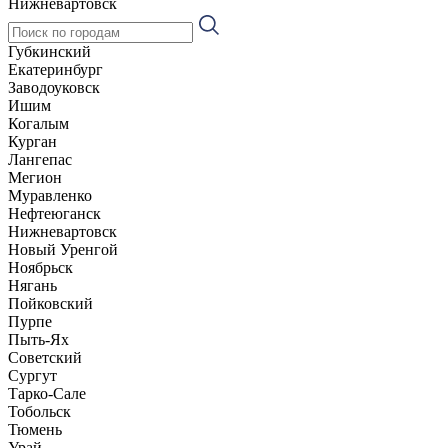
Нижневартовск
Губкинский
Екатеринбург
Заводоуковск
Ишим
Когалым
Курган
Лангепас
Мегион
Муравленко
Нефтеюганск
Нижневартовск
Новый Уренгой
Ноябрьск
Нягань
Пойковский
Пурпе
Пыть-Ях
Советский
Сургут
Тарко-Сале
Тобольск
Тюмень
Урай