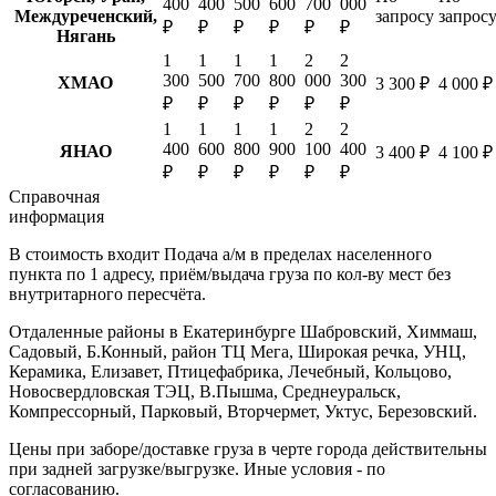
400
400
500
600
700
000
Междуреченский,
запросу
запрос
₽
₽
₽
₽
₽
₽
Нягань
1
1
1
1
2
2
300
500
700
800
000
300
ХМАО
3 300 ₽
4 000 ₽
₽
₽
₽
₽
₽
₽
1
1
1
1
2
2
400
600
800
900
100
400
ЯНАО
3 400 ₽
4 100 ₽
₽
₽
₽
₽
₽
₽
Справочная
информация
В стоимость входит
Подача а/м в пределах населенного
пункта по 1 адресу, приём/выдача груза по кол-ву мест без
внутритарного пересчёта.
Отдаленные районы в Екатеринбурге
Шабровский, Химмаш,
Садовый, Б.Конный, район ТЦ Мега, Широкая речка, УНЦ,
Керамика, Елизавет, Птицефабрика, Лечебный, Кольцово,
Новосвердловская ТЭЦ, В.Пышма, Среднеуральск,
Компрессорный, Парковый, Вторчермет, Уктус, Березовский.
Цены при заборе/доставке груза в черте города действительны
при задней загрузке/выгрузке. Иные условия - по
согласованию.