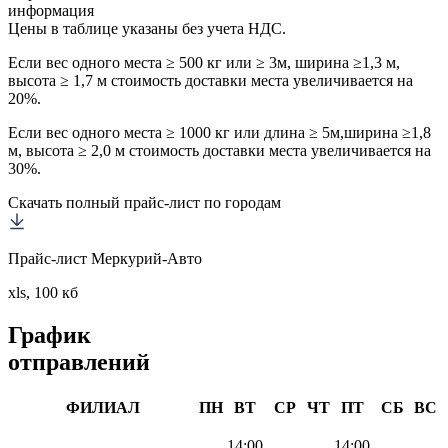
информация
Цены в таблице указаны без учета НДС.
Если вес одного места ≥ 500 кг или ≥ 3м, ширина ≥1,3 м,
высота ≥ 1,7 м стоимость доставки места увеличивается на
20%.
Если вес одного места ≥ 1000 кг или длина ≥ 5м,ширина ≥1,8
м, высота ≥ 2,0 м стоимость доставки места увеличивается на
30%.
Скачать полный прайс-лист по городам
Прайс-лист Меркурий-Авто
xls, 100 кб
График
отправлений
ФИЛИАЛ
ПН
ВТ
СР
ЧТ
ПТ
СБ
ВС
14:00
14:00