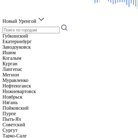
Новый Уренгой
Губкинский
Екатеринбург
Заводоуковск
Ишим
Когалым
Курган
Лангепас
Мегион
Муравленко
Нефтеюганск
Нижневартовск
Ноябрьск
Нягань
Пойковский
Пурпе
Пыть-Ях
Советский
Сургут
Тарко-Сале