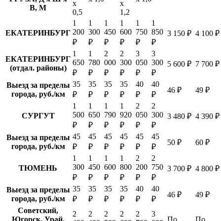
х
х
В, М
0,5
1,2
1
1
1
1
1
1
200
300
450
600
750
850
ЕКАТЕРИНБУРГ
3 150 ₽
4 100 ₽
₽
₽
₽
₽
₽
₽
1
1
2
2
3
3
ЕКАТЕРИНБУРГ
650
780
000
300
050
300
5 600 ₽
7 700 ₽
(отдал. районы)
₽
₽
₽
₽
₽
₽
35
35
35
35
40
40
Выезд за пределы
46 ₽
49 ₽
города, руб./км
₽
₽
₽
₽
₽
₽
1
1
1
1
2
2
500
650
790
920
050
300
СУРГУТ
3 480 ₽
4 390 ₽
₽
₽
₽
₽
₽
₽
45
45
45
45
45
45
Выезд за пределы
50 ₽
60 ₽
города, руб./км
₽
₽
₽
₽
₽
₽
1
1
1
1
2
2
300
450
600
800
200
750
ТЮМЕНЬ
3 700 ₽
4 800 ₽
₽
₽
₽
₽
₽
₽
35
35
35
35
40
40
Выезд за пределы
46 ₽
49 ₽
города, руб./км
₽
₽
₽
₽
₽
₽
Советский,
2
2
2
2
2
3
Югорск, Урай,
По
По