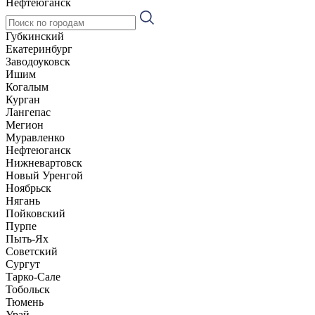
Нефтеюганск
Губкинский
Екатеринбург
Заводоуковск
Ишим
Когалым
Курган
Лангепас
Мегион
Муравленко
Нефтеюганск
Нижневартовск
Новый Уренгой
Ноябрьск
Нягань
Пойковский
Пурпе
Пыть-Ях
Советский
Сургут
Тарко-Сале
Тобольск
Тюмень
Урай