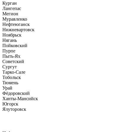
Курган
Лангепас
Мегион
Муравленко
Нефтеюганск
Нижневартовск
Ноябрьск
Нягань
Пойковский
Пурпе
Пыть-Ях
Советский
Сургут
Тарко-Сале
Тобольск
Тюмень
Урай
Фёдоровский
Ханты-Мансийск
Югорск
Ялуторовск