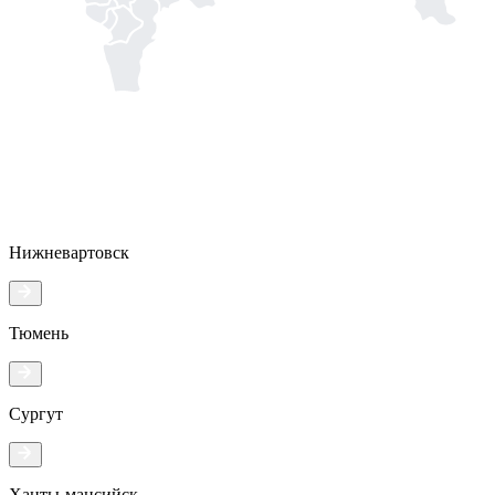
Нижневартовск
Тюмень
Сургут
Ханты-мансийск