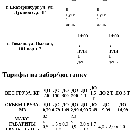
г. Екатеринбург ул. ул.
в
в
−
−
−
−
−
Лукиных, д. 3Г
пути
пути
1
1
день
день
14:00
14:00
г. Тюмень ул. Ямская,
в
в
−
−
−
−
−
101 корп. 3
пути
пути
1
1
день
день
Тарифы
на забор/доставку
ДО
ДО
ДО
ДО
ДО
ДО
ВЕС ГРУЗА, КГ
1,5
ДО 2 Т
ДО 3 Т
50
150
300
500
1 Т
Т
ОБЪЕМ ГРУЗА,
ДО
ДО
ДО
ДО
ДО
ДО
ДО
ДО
М3
0,29
0,79
1,49
2,99
4,99
7,49
9,99
14,99
0,5
2,3
МАКС.
х
х
ГАБАРИТЫ
1,5 х 0,9
3,0 х 1,7
0,5
0,9
4,0 х 2,0 х 2,0
ГРУЗА, Д х Ш х
х 1,0
х 1,6