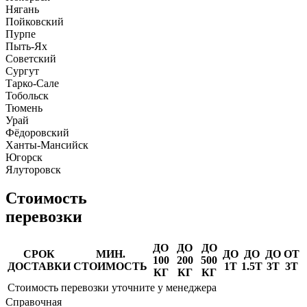
Нягань
Пойковский
Пурпе
Пыть-Ях
Советский
Сургут
Тарко-Сале
Тобольск
Тюмень
Урай
Фёдоровский
Ханты-Мансийск
Югорск
Ялуторовск
Стоимость
перевозки
ДО
ДО
ДО
СРОК
МИН.
ДО
ДО
ДО
ОТ
100
200
500
ДОСТАВКИ
СТОИМОСТЬ
1Т
1.5Т
3Т
3Т
КГ
КГ
КГ
Стоимость перевозки уточните у менеджера
Справочная