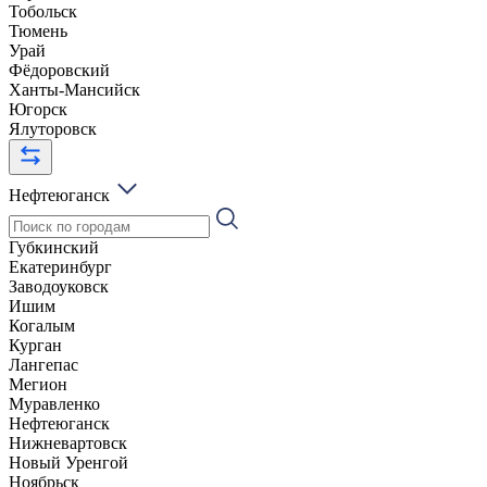
Тобольск
Тюмень
Урай
Фёдоровский
Ханты-Мансийск
Югорск
Ялуторовск
Нефтеюганск
Губкинский
Екатеринбург
Заводоуковск
Ишим
Когалым
Курган
Лангепас
Мегион
Муравленко
Нефтеюганск
Нижневартовск
Новый Уренгой
Ноябрьск