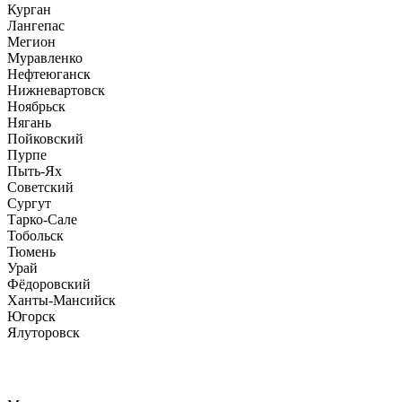
Курган
Лангепас
Мегион
Муравленко
Нефтеюганск
Нижневартовск
Ноябрьск
Нягань
Пойковский
Пурпе
Пыть-Ях
Советский
Сургут
Тарко-Сале
Тобольск
Тюмень
Урай
Фёдоровский
Ханты-Мансийск
Югорск
Ялуторовск