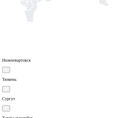
Нижневартовск
Тюмень
Сургут
Ханты-мансийск