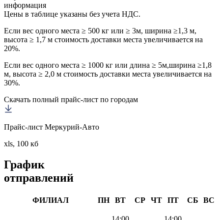
информация
Цены в таблице указаны без учета НДС.
Если вес одного места ≥ 500 кг или ≥ 3м, ширина ≥1,3 м,
высота ≥ 1,7 м стоимость доставки места увеличивается на
20%.
Если вес одного места ≥ 1000 кг или длина ≥ 5м,ширина ≥1,8
м, высота ≥ 2,0 м стоимость доставки места увеличивается на
30%.
Скачать полный прайс-лист по городам
Прайс-лист Меркурий-Авто
xls, 100 кб
График
отправлений
ФИЛИАЛ
ПН
ВТ
СР
ЧТ
ПТ
СБ
ВС
14:00
14:00