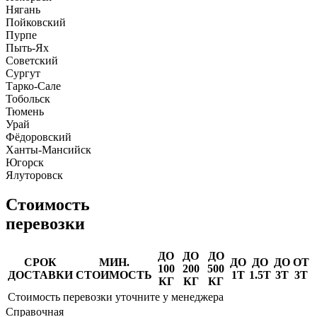
Нягань
Пойковский
Пурпе
Пыть-Ях
Советский
Сургут
Тарко-Сале
Тобольск
Тюмень
Урай
Фёдоровский
Ханты-Мансийск
Югорск
Ялуторовск
Стоимость
перевозки
ДО
ДО
ДО
СРОК
МИН.
ДО
ДО
ДО
ОТ
100
200
500
ДОСТАВКИ
СТОИМОСТЬ
1Т
1.5Т
3Т
3Т
КГ
КГ
КГ
Стоимость перевозки уточните у менеджера
Справочная