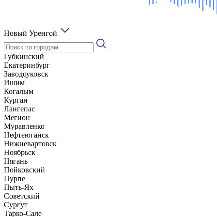
Новый Уренгой
Губкинский
Екатеринбург
Заводоуковск
Ишим
Когалым
Курган
Лангепас
Мегион
Муравленко
Нефтеюганск
Нижневартовск
Ноябрьск
Нягань
Пойковский
Пурпе
Пыть-Ях
Советский
Сургут
Тарко-Сале