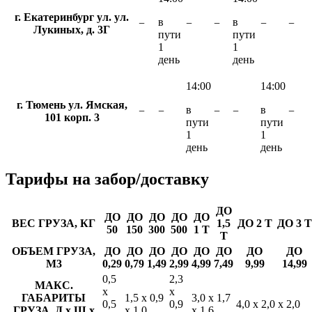
г. Екатеринбург ул. ул.
в
в
−
−
−
−
−
Лукиных, д. 3Г
пути
пути
1
1
день
день
14:00
14:00
г. Тюмень ул. Ямская,
в
в
−
−
−
−
−
101 корп. 3
пути
пути
1
1
день
день
Тарифы
на забор/доставку
ДО
ДО
ДО
ДО
ДО
ДО
ВЕС ГРУЗА, КГ
1,5
ДО 2 Т
ДО 3 Т
50
150
300
500
1 Т
Т
ОБЪЕМ ГРУЗА,
ДО
ДО
ДО
ДО
ДО
ДО
ДО
ДО
М3
0,29
0,79
1,49
2,99
4,99
7,49
9,99
14,99
0,5
2,3
МАКС.
х
х
ГАБАРИТЫ
1,5 х 0,9
3,0 х 1,7
0,5
0,9
4,0 х 2,0 х 2,0
ГРУЗА, Д х Ш х
х 1,0
х 1,6