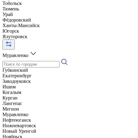
Тобольск
Тюмень
Урай
Фёдоровский
Ханты-Мансийск
Югорск
Ялуторовск
Муравленко
Губкинский
Екатеринбург
Заводоуковск
Ишим
Когалым
Курган
Лангепас
Мегион
Муравленко
Нефтеюганск
Нижневартовск
Новый Уренгой
Ноябрьск