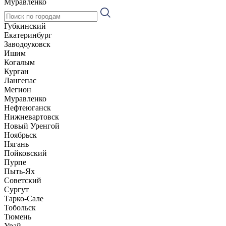
Муравленко
Губкинский
Екатеринбург
Заводоуковск
Ишим
Когалым
Курган
Лангепас
Мегион
Муравленко
Нефтеюганск
Нижневартовск
Новый Уренгой
Ноябрьск
Нягань
Пойковский
Пурпе
Пыть-Ях
Советский
Сургут
Тарко-Сале
Тобольск
Тюмень
Урай