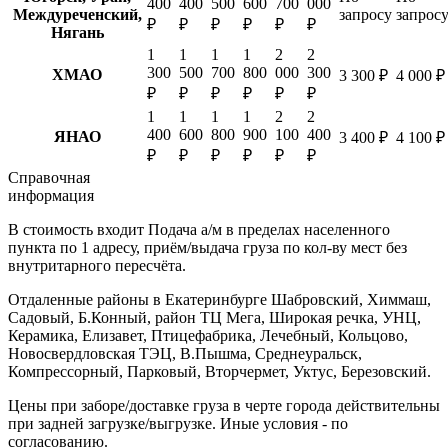
400
400
500
600
700
000
Междуреченский,
запросу
запрос
₽
₽
₽
₽
₽
₽
Нягань
1
1
1
1
2
2
300
500
700
800
000
300
ХМАО
3 300 ₽
4 000 ₽
₽
₽
₽
₽
₽
₽
1
1
1
1
2
2
400
600
800
900
100
400
ЯНАО
3 400 ₽
4 100 ₽
₽
₽
₽
₽
₽
₽
Справочная
информация
В стоимость входит
Подача а/м в пределах населенного
пункта по 1 адресу, приём/выдача груза по кол-ву мест без
внутритарного пересчёта.
Отдаленные районы в Екатеринбурге
Шабровский, Химмаш,
Садовый, Б.Конный, район ТЦ Мега, Широкая речка, УНЦ,
Керамика, Елизавет, Птицефабрика, Лечебный, Кольцово,
Новосвердловская ТЭЦ, В.Пышма, Среднеуральск,
Компрессорный, Парковый, Вторчермет, Уктус, Березовский.
Цены при заборе/доставке груза в черте города действительны
при задней загрузке/выгрузке. Иные условия - по
согласованию.