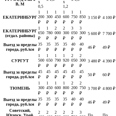
х
х
В, М
0,5
1,2
1
1
1
1
1
1
200
300
450
600
750
850
ЕКАТЕРИНБУРГ
3 150 ₽
4 100 ₽
₽
₽
₽
₽
₽
₽
1
1
2
2
3
3
ЕКАТЕРИНБУРГ
650
780
000
300
050
300
5 600 ₽
7 700 ₽
(отдал. районы)
₽
₽
₽
₽
₽
₽
35
35
35
35
40
40
Выезд за пределы
46 ₽
49 ₽
города, руб./км
₽
₽
₽
₽
₽
₽
1
1
1
1
2
2
500
650
790
920
050
300
СУРГУТ
3 480 ₽
4 390 ₽
₽
₽
₽
₽
₽
₽
45
45
45
45
45
45
Выезд за пределы
50 ₽
60 ₽
города, руб./км
₽
₽
₽
₽
₽
₽
1
1
1
1
2
2
300
450
600
800
200
750
ТЮМЕНЬ
3 700 ₽
4 800 ₽
₽
₽
₽
₽
₽
₽
35
35
35
35
40
40
Выезд за пределы
46 ₽
49 ₽
города, руб./км
₽
₽
₽
₽
₽
₽
Советский,
2
2
2
2
2
3
Югорск, Урай,
По
По