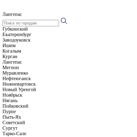
Лангепас
Губкинский
Екатеринбург
Заводоуковск
Ишим
Когалым
Курган
Лангепас
Мегион
Муравленко
Нефтеюганск
Нижневартовск
Новый Уренгой
Ноябрьск
Нягань
Пойковский
Пурпе
Пыть-Ях
Советский
Сургут
Тарко-Сале