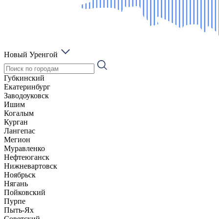
Новый Уренгой
Губкинский
Екатеринбург
Заводоуковск
Ишим
Когалым
Курган
Лангепас
Мегион
Муравленко
Нефтеюганск
Нижневартовск
Ноябрьск
Нягань
Пойковский
Пурпе
Пыть-Ях
Советский