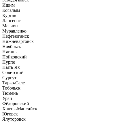
Ишим
Когалым
Курган
Лангепас
Мегион
Муравленко
Нефтеюганск
Нижневартовск
Ноябрьск
Нягань
Пойковский
Пурпе
Пыть-Ях
Советский
Сургут
Тарко-Сале
Тобольск
Тюмень
Урай
Фёдоровский
Ханты-Мансийск
Югорск
Ялуторовск