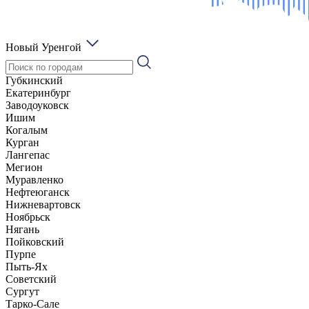
Новый Уренгой
Губкинский
Екатеринбург
Заводоуковск
Ишим
Когалым
Курган
Лангепас
Мегион
Муравленко
Нефтеюганск
Нижневартовск
Ноябрьск
Нягань
Пойковский
Пурпе
Пыть-Ях
Советский
Сургут
Тарко-Сале