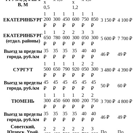
х
х
В, М
0,5
1,2
1
1
1
1
1
1
200
300
450
600
750
850
ЕКАТЕРИНБУРГ
3 150 ₽
4 100 ₽
₽
₽
₽
₽
₽
₽
1
1
2
2
3
3
ЕКАТЕРИНБУРГ
650
780
000
300
050
300
5 600 ₽
7 700 ₽
(отдал. районы)
₽
₽
₽
₽
₽
₽
35
35
35
35
40
40
Выезд за пределы
46 ₽
49 ₽
города, руб./км
₽
₽
₽
₽
₽
₽
1
1
1
1
2
2
500
650
790
920
050
300
СУРГУТ
3 480 ₽
4 390 ₽
₽
₽
₽
₽
₽
₽
45
45
45
45
45
45
Выезд за пределы
50 ₽
60 ₽
города, руб./км
₽
₽
₽
₽
₽
₽
1
1
1
1
2
2
300
450
600
800
200
750
ТЮМЕНЬ
3 700 ₽
4 800 ₽
₽
₽
₽
₽
₽
₽
35
35
35
35
40
40
Выезд за пределы
46 ₽
49 ₽
города, руб./км
₽
₽
₽
₽
₽
₽
Советский,
2
2
2
2
2
3
Югорск, Урай,
По
По