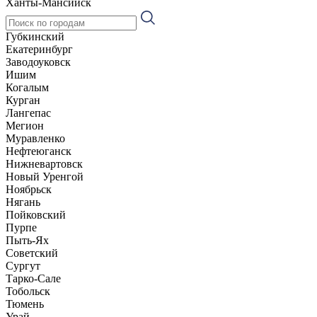
Ханты-Мансийск
Губкинский
Екатеринбург
Заводоуковск
Ишим
Когалым
Курган
Лангепас
Мегион
Муравленко
Нефтеюганск
Нижневартовск
Новый Уренгой
Ноябрьск
Нягань
Пойковский
Пурпе
Пыть-Ях
Советский
Сургут
Тарко-Сале
Тобольск
Тюмень
Урай