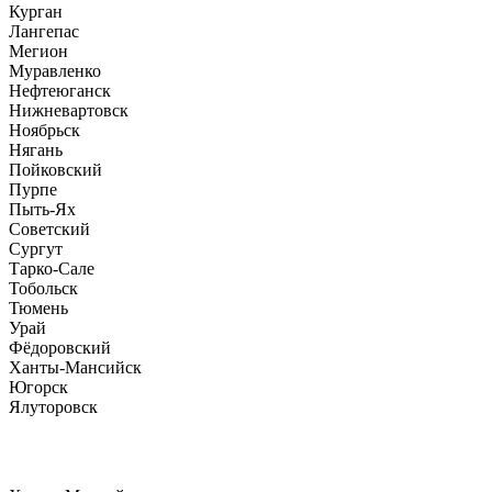
Курган
Лангепас
Мегион
Муравленко
Нефтеюганск
Нижневартовск
Ноябрьск
Нягань
Пойковский
Пурпе
Пыть-Ях
Советский
Сургут
Тарко-Сале
Тобольск
Тюмень
Урай
Фёдоровский
Ханты-Мансийск
Югорск
Ялуторовск