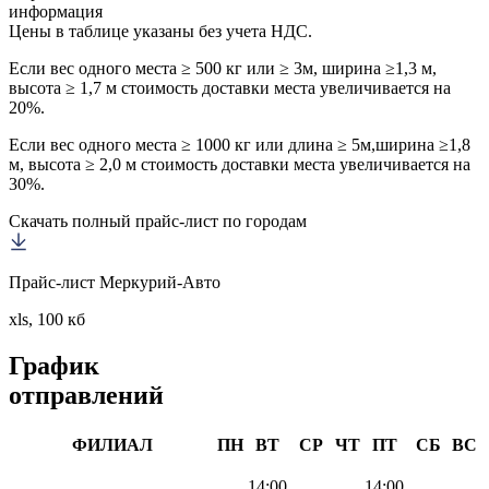
информация
Цены в таблице указаны без учета НДС.
Если вес одного места ≥ 500 кг или ≥ 3м, ширина ≥1,3 м,
высота ≥ 1,7 м стоимость доставки места увеличивается на
20%.
Если вес одного места ≥ 1000 кг или длина ≥ 5м,ширина ≥1,8
м, высота ≥ 2,0 м стоимость доставки места увеличивается на
30%.
Скачать полный прайс-лист по городам
Прайс-лист Меркурий-Авто
xls, 100 кб
График
отправлений
ФИЛИАЛ
ПН
ВТ
СР
ЧТ
ПТ
СБ
ВС
14:00
14:00