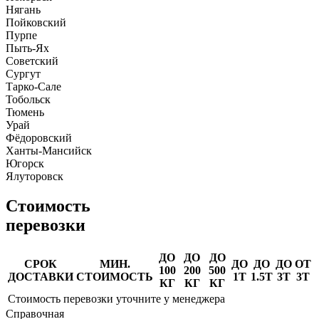
Нягань
Пойковский
Пурпе
Пыть-Ях
Советский
Сургут
Тарко-Сале
Тобольск
Тюмень
Урай
Фёдоровский
Ханты-Мансийск
Югорск
Ялуторовск
Стоимость
перевозки
ДО
ДО
ДО
СРОК
МИН.
ДО
ДО
ДО
ОТ
100
200
500
ДОСТАВКИ
СТОИМОСТЬ
1Т
1.5Т
3Т
3Т
КГ
КГ
КГ
Стоимость перевозки уточните у менеджера
Справочная