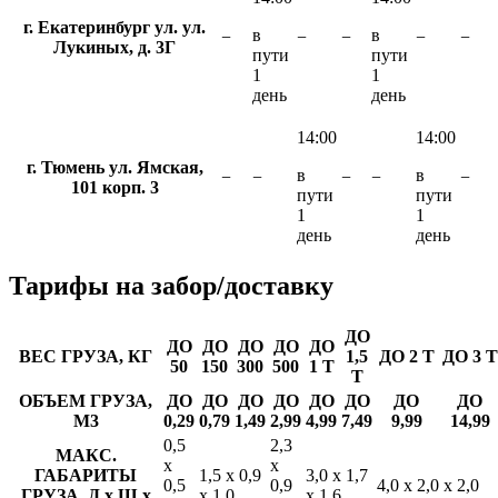
г. Екатеринбург ул. ул.
в
в
−
−
−
−
−
Лукиных, д. 3Г
пути
пути
1
1
день
день
14:00
14:00
г. Тюмень ул. Ямская,
в
в
−
−
−
−
−
101 корп. 3
пути
пути
1
1
день
день
Тарифы
на забор/доставку
ДО
ДО
ДО
ДО
ДО
ДО
ВЕС ГРУЗА, КГ
1,5
ДО 2 Т
ДО 3 Т
50
150
300
500
1 Т
Т
ОБЪЕМ ГРУЗА,
ДО
ДО
ДО
ДО
ДО
ДО
ДО
ДО
М3
0,29
0,79
1,49
2,99
4,99
7,49
9,99
14,99
0,5
2,3
МАКС.
х
х
ГАБАРИТЫ
1,5 х 0,9
3,0 х 1,7
0,5
0,9
4,0 х 2,0 х 2,0
ГРУЗА, Д х Ш х
х 1,0
х 1,6