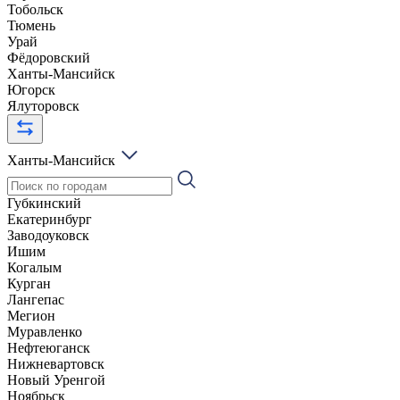
Тобольск
Тюмень
Урай
Фёдоровский
Ханты-Мансийск
Югорск
Ялуторовск
Ханты-Мансийск
Губкинский
Екатеринбург
Заводоуковск
Ишим
Когалым
Курган
Лангепас
Мегион
Муравленко
Нефтеюганск
Нижневартовск
Новый Уренгой
Ноябрьск