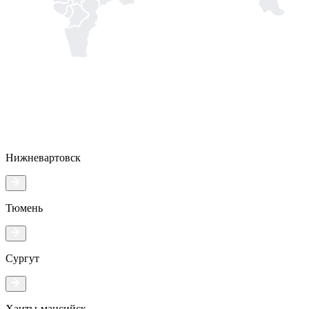
Нижневартовск
Тюмень
Сургут
Ханты-мансийск