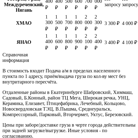
400
400
500
600
700
000
Междуреченский,
запросу
запрос
₽
₽
₽
₽
₽
₽
Нягань
1
1
1
1
2
2
300
500
700
800
000
300
ХМАО
3 300 ₽
4 000 ₽
₽
₽
₽
₽
₽
₽
1
1
1
1
2
2
400
600
800
900
100
400
ЯНАО
3 400 ₽
4 100 ₽
₽
₽
₽
₽
₽
₽
Справочная
информация
В стоимость входит
Подача а/м в пределах населенного
пункта по 1 адресу, приём/выдача груза по кол-ву мест без
внутритарного пересчёта.
Отдаленные районы в Екатеринбурге
Шабровский, Химмаш,
Садовый, Б.Конный, район ТЦ Мега, Широкая речка, УНЦ,
Керамика, Елизавет, Птицефабрика, Лечебный, Кольцово,
Новосвердловская ТЭЦ, В.Пышма, Среднеуральск,
Компрессорный, Парковый, Вторчермет, Уктус, Березовский.
Цены при заборе/доставке груза в черте города действительны
при задней загрузке/выгрузке. Иные условия - по
согласованию.