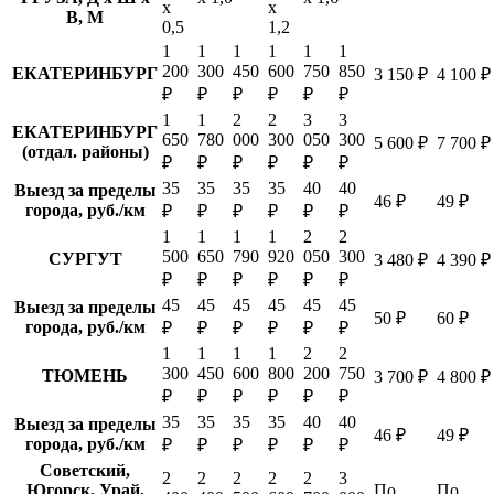
х
х
В, М
0,5
1,2
1
1
1
1
1
1
200
300
450
600
750
850
ЕКАТЕРИНБУРГ
3 150 ₽
4 100 ₽
₽
₽
₽
₽
₽
₽
1
1
2
2
3
3
ЕКАТЕРИНБУРГ
650
780
000
300
050
300
5 600 ₽
7 700 ₽
(отдал. районы)
₽
₽
₽
₽
₽
₽
35
35
35
35
40
40
Выезд за пределы
46 ₽
49 ₽
города, руб./км
₽
₽
₽
₽
₽
₽
1
1
1
1
2
2
500
650
790
920
050
300
СУРГУТ
3 480 ₽
4 390 ₽
₽
₽
₽
₽
₽
₽
45
45
45
45
45
45
Выезд за пределы
50 ₽
60 ₽
города, руб./км
₽
₽
₽
₽
₽
₽
1
1
1
1
2
2
300
450
600
800
200
750
ТЮМЕНЬ
3 700 ₽
4 800 ₽
₽
₽
₽
₽
₽
₽
35
35
35
35
40
40
Выезд за пределы
46 ₽
49 ₽
города, руб./км
₽
₽
₽
₽
₽
₽
Советский,
2
2
2
2
2
3
Югорск, Урай,
По
По