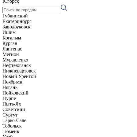
Югорск
Губкинский
Екатеринбург
Заводоуковск
Ишим
Когалым
Курган
Лангепас
Мегион
Муравленко
Нефтеюганск
Нижневартовск
Новый Уренгой
Ноябрьск
Нягань
Пойковский
Пурпе
Пыть-Ях
Советский
Сургут
Тарко-Сале
Тобольск
Тюмень
Урай