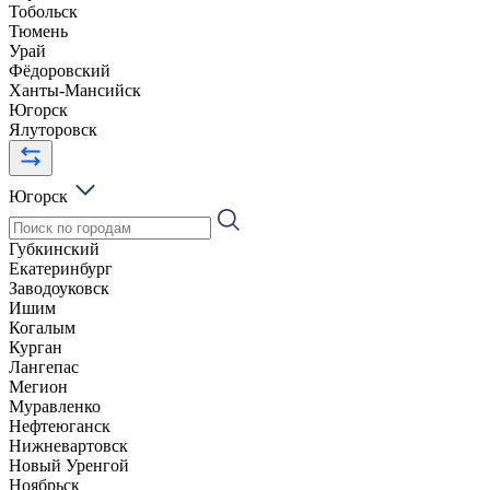
Тобольск
Тюмень
Урай
Фёдоровский
Ханты-Мансийск
Югорск
Ялуторовск
Югорск
Губкинский
Екатеринбург
Заводоуковск
Ишим
Когалым
Курган
Лангепас
Мегион
Муравленко
Нефтеюганск
Нижневартовск
Новый Уренгой
Ноябрьск