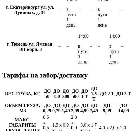
г. Екатеринбург ул. ул.
в
в
−
−
−
−
−
Лукиных, д. 3Г
пути
пути
1
1
день
день
14:00
14:00
г. Тюмень ул. Ямская,
в
в
−
−
−
−
−
101 корп. 3
пути
пути
1
1
день
день
Тарифы
на забор/доставку
ДО
ДО
ДО
ДО
ДО
ДО
ВЕС ГРУЗА, КГ
1,5
ДО 2 Т
ДО 3 Т
50
150
300
500
1 Т
Т
ОБЪЕМ ГРУЗА,
ДО
ДО
ДО
ДО
ДО
ДО
ДО
ДО
М3
0,29
0,79
1,49
2,99
4,99
7,49
9,99
14,99
0,5
2,3
МАКС.
х
х
ГАБАРИТЫ
1,5 х 0,9
3,0 х 1,7
0,5
0,9
4,0 х 2,0 х 2,0
ГРУЗА, Д х Ш х
х 1,0
х 1,6