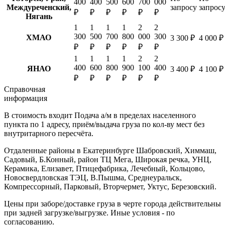
400
400
500
600
700
000
Междуреченский,
запросу
запрос
₽
₽
₽
₽
₽
₽
Нягань
1
1
1
1
2
2
300
500
700
800
000
300
ХМАО
3 300 ₽
4 000 ₽
₽
₽
₽
₽
₽
₽
1
1
1
1
2
2
400
600
800
900
100
400
ЯНАО
3 400 ₽
4 100 ₽
₽
₽
₽
₽
₽
₽
Справочная
информация
В стоимость входит
Подача а/м в пределах населенного
пункта по 1 адресу, приём/выдача груза по кол-ву мест без
внутритарного пересчёта.
Отдаленные районы в Екатеринбурге
Шабровский, Химмаш,
Садовый, Б.Конный, район ТЦ Мега, Широкая речка, УНЦ,
Керамика, Елизавет, Птицефабрика, Лечебный, Кольцово,
Новосвердловская ТЭЦ, В.Пышма, Среднеуральск,
Компрессорный, Парковый, Вторчермет, Уктус, Березовский.
Цены при заборе/доставке груза в черте города действительны
при задней загрузке/выгрузке. Иные условия - по
согласованию.