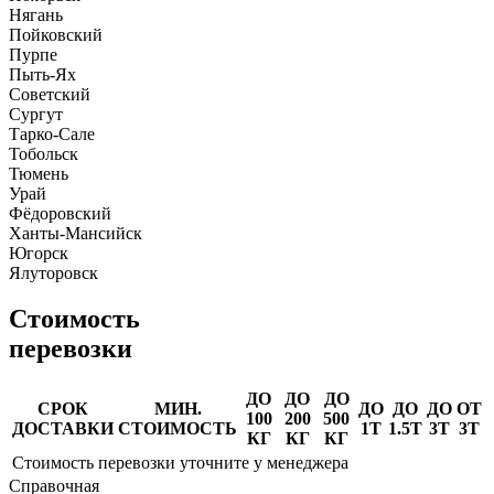
Нягань
Пойковский
Пурпе
Пыть-Ях
Советский
Сургут
Тарко-Сале
Тобольск
Тюмень
Урай
Фёдоровский
Ханты-Мансийск
Югорск
Ялуторовск
Стоимость
перевозки
ДО
ДО
ДО
СРОК
МИН.
ДО
ДО
ДО
ОТ
100
200
500
ДОСТАВКИ
СТОИМОСТЬ
1Т
1.5Т
3Т
3Т
КГ
КГ
КГ
Стоимость перевозки уточните у менеджера
Справочная