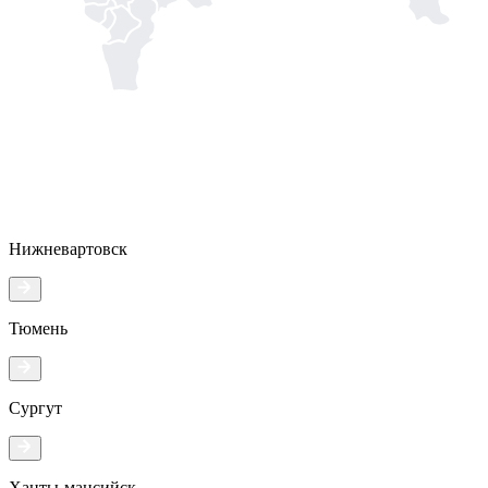
Нижневартовск
Тюмень
Сургут
Ханты-мансийск