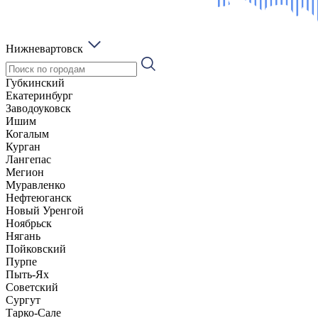
Нижневартовск
Губкинский
Екатеринбург
Заводоуковск
Ишим
Когалым
Курган
Лангепас
Мегион
Муравленко
Нефтеюганск
Новый Уренгой
Ноябрьск
Нягань
Пойковский
Пурпе
Пыть-Ях
Советский
Сургут
Тарко-Сале