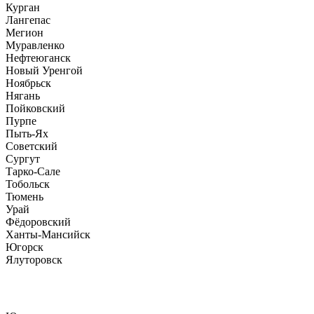
Курган
Лангепас
Мегион
Муравленко
Нефтеюганск
Новый Уренгой
Ноябрьск
Нягань
Пойковский
Пурпе
Пыть-Ях
Советский
Сургут
Тарко-Сале
Тобольск
Тюмень
Урай
Фёдоровский
Ханты-Мансийск
Югорск
Ялуторовск