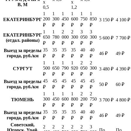
х
х
В, М
0,5
1,2
1
1
1
1
1
1
200
300
450
600
750
850
ЕКАТЕРИНБУРГ
3 150 ₽
4 100 ₽
₽
₽
₽
₽
₽
₽
1
1
2
2
3
3
ЕКАТЕРИНБУРГ
650
780
000
300
050
300
5 600 ₽
7 700 ₽
(отдал. районы)
₽
₽
₽
₽
₽
₽
35
35
35
35
40
40
Выезд за пределы
46 ₽
49 ₽
города, руб./км
₽
₽
₽
₽
₽
₽
1
1
1
1
2
2
500
650
790
920
050
300
СУРГУТ
3 480 ₽
4 390 ₽
₽
₽
₽
₽
₽
₽
45
45
45
45
45
45
Выезд за пределы
50 ₽
60 ₽
города, руб./км
₽
₽
₽
₽
₽
₽
1
1
1
1
2
2
300
450
600
800
200
750
ТЮМЕНЬ
3 700 ₽
4 800 ₽
₽
₽
₽
₽
₽
₽
35
35
35
35
40
40
Выезд за пределы
46 ₽
49 ₽
города, руб./км
₽
₽
₽
₽
₽
₽
Советский,
2
2
2
2
2
3
Югорск, Урай,
По
По