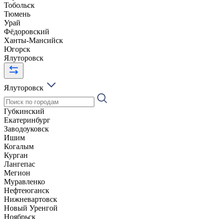
Тобольск
Тюмень
Урай
Фёдоровский
Ханты-Мансийск
Югорск
Ялуторовск
Ялуторовск
Губкинский
Екатеринбург
Заводоуковск
Ишим
Когалым
Курган
Лангепас
Мегион
Муравленко
Нефтеюганск
Нижневартовск
Новый Уренгой
Ноябрьск