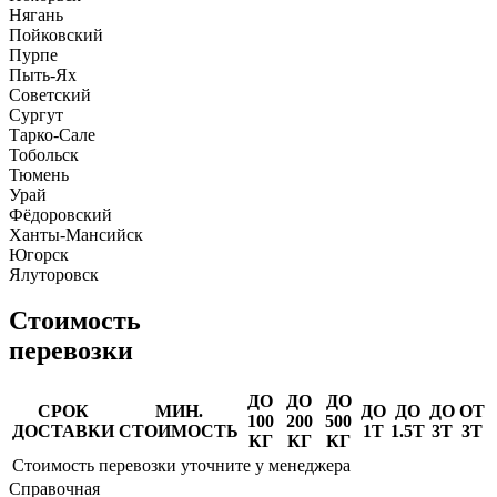
Нягань
Пойковский
Пурпе
Пыть-Ях
Советский
Сургут
Тарко-Сале
Тобольск
Тюмень
Урай
Фёдоровский
Ханты-Мансийск
Югорск
Ялуторовск
Стоимость
перевозки
ДО
ДО
ДО
СРОК
МИН.
ДО
ДО
ДО
ОТ
100
200
500
ДОСТАВКИ
СТОИМОСТЬ
1Т
1.5Т
3Т
3Т
КГ
КГ
КГ
Стоимость перевозки уточните у менеджера
Справочная