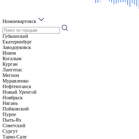
Нижневартовск
Губкинский
Екатеринбург
Заводоуковск
Ишим
Когалым
Курган
Лангепас
Мегион
Муравленко
Нефтеюганск
Новый Уренгой
Ноябрьск
Нягань
Пойковский
Пурпе
Пыть-Ях
Советский
Сургут
Тарко-Сале