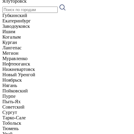
Ялуторовск
Губкинский
Екатеринбург
Заводоуковск
Ишим
Когалым
Курган
Лангепас
Мегион
Муравленко
Нефтеюганск
Нижневартовск
Новый Уренгой
Ноябрьск
Нягань
Пойковский
Пурпе
Пыть-Ях
Советский
Сургут
Тарко-Сале
Тобольск
Тюмень
Урай