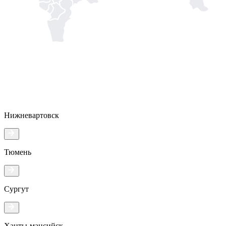
Нижневартовск
Тюмень
Сургут
Ханты-мансийск