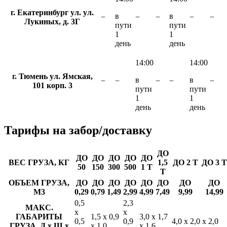
г. Екатеринбург ул. ул.
в
в
−
−
−
−
−
Лукиных, д. 3Г
пути
пути
1
1
день
день
14:00
14:00
г. Тюмень ул. Ямская,
в
в
−
−
−
−
−
101 корп. 3
пути
пути
1
1
день
день
Тарифы
на забор/доставку
ДО
ДО
ДО
ДО
ДО
ДО
ВЕС ГРУЗА, КГ
1,5
ДО 2 Т
ДО 3 Т
50
150
300
500
1 Т
Т
ОБЪЕМ ГРУЗА,
ДО
ДО
ДО
ДО
ДО
ДО
ДО
ДО
М3
0,29
0,79
1,49
2,99
4,99
7,49
9,99
14,99
0,5
2,3
МАКС.
х
х
ГАБАРИТЫ
1,5 х 0,9
3,0 х 1,7
0,5
0,9
4,0 х 2,0 х 2,0
ГРУЗА, Д х Ш х
х 1,0
х 1,6