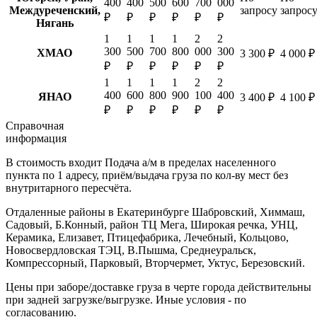
400
400
500
600
700
000
Междуреченский,
запросу
запрос
₽
₽
₽
₽
₽
₽
Нягань
1
1
1
1
2
2
300
500
700
800
000
300
ХМАО
3 300 ₽
4 000 ₽
₽
₽
₽
₽
₽
₽
1
1
1
1
2
2
400
600
800
900
100
400
ЯНАО
3 400 ₽
4 100 ₽
₽
₽
₽
₽
₽
₽
Справочная
информация
В стоимость входит
Подача а/м в пределах населенного
пункта по 1 адресу, приём/выдача груза по кол-ву мест без
внутритарного пересчёта.
Отдаленные районы в Екатеринбурге
Шабровский, Химмаш,
Садовый, Б.Конный, район ТЦ Мега, Широкая речка, УНЦ,
Керамика, Елизавет, Птицефабрика, Лечебный, Кольцово,
Новосвердловская ТЭЦ, В.Пышма, Среднеуральск,
Компрессорный, Парковый, Вторчермет, Уктус, Березовский.
Цены при заборе/доставке груза в черте города действительны
при задней загрузке/выгрузке. Иные условия - по
согласованию.