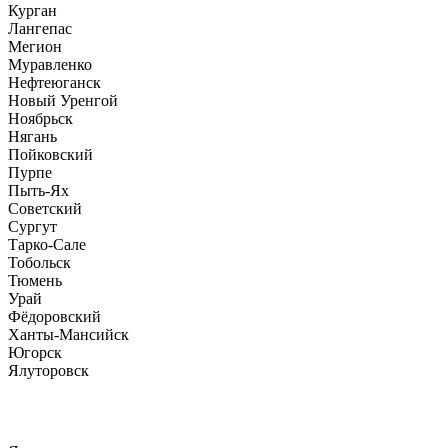
Курган
Лангепас
Мегион
Муравленко
Нефтеюганск
Новый Уренгой
Ноябрьск
Нягань
Пойковский
Пурпе
Пыть-Ях
Советский
Сургут
Тарко-Сале
Тобольск
Тюмень
Урай
Фёдоровский
Ханты-Мансийск
Югорск
Ялуторовск