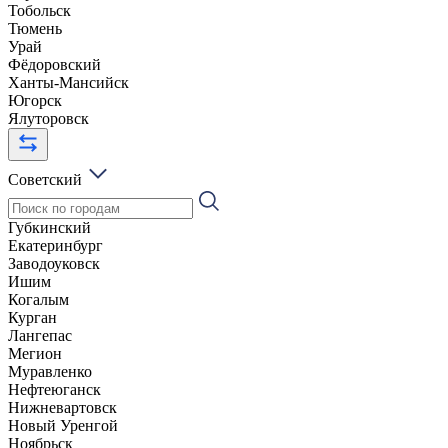
Тобольск
Тюмень
Урай
Фёдоровский
Ханты-Мансийск
Югорск
Ялуторовск
Советский
Губкинский
Екатеринбург
Заводоуковск
Ишим
Когалым
Курган
Лангепас
Мегион
Муравленко
Нефтеюганск
Нижневартовск
Новый Уренгой
Ноябрьск