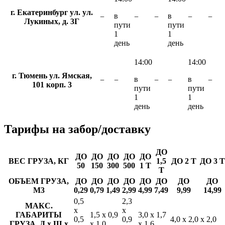
г. Екатеринбург ул. ул.
в
в
−
−
−
−
−
Лукиных, д. 3Г
пути
пути
1
1
день
день
14:00
14:00
г. Тюмень ул. Ямская,
в
в
−
−
−
−
−
101 корп. 3
пути
пути
1
1
день
день
Тарифы
на забор/доставку
ДО
ДО
ДО
ДО
ДО
ДО
ВЕС ГРУЗА, КГ
1,5
ДО 2 Т
ДО 3 Т
50
150
300
500
1 Т
Т
ОБЪЕМ ГРУЗА,
ДО
ДО
ДО
ДО
ДО
ДО
ДО
ДО
М3
0,29
0,79
1,49
2,99
4,99
7,49
9,99
14,99
0,5
2,3
МАКС.
х
х
ГАБАРИТЫ
1,5 х 0,9
3,0 х 1,7
0,5
0,9
4,0 х 2,0 х 2,0
ГРУЗА, Д х Ш х
х 1,0
х 1,6