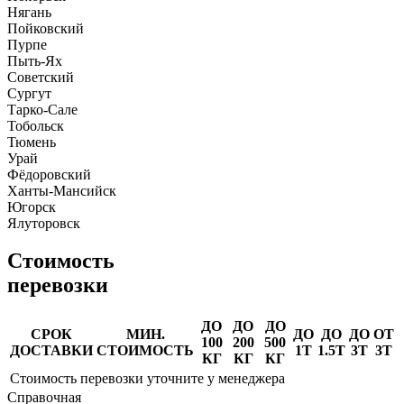
Нягань
Пойковский
Пурпе
Пыть-Ях
Советский
Сургут
Тарко-Сале
Тобольск
Тюмень
Урай
Фёдоровский
Ханты-Мансийск
Югорск
Ялуторовск
Стоимость
перевозки
ДО
ДО
ДО
СРОК
МИН.
ДО
ДО
ДО
ОТ
100
200
500
ДОСТАВКИ
СТОИМОСТЬ
1Т
1.5Т
3Т
3Т
КГ
КГ
КГ
Стоимость перевозки уточните у менеджера
Справочная