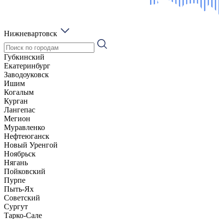
Нижневартовск
Губкинский
Екатеринбург
Заводоуковск
Ишим
Когалым
Курган
Лангепас
Мегион
Муравленко
Нефтеюганск
Новый Уренгой
Ноябрьск
Нягань
Пойковский
Пурпе
Пыть-Ях
Советский
Сургут
Тарко-Сале