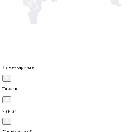
Нижневартовск
Тюмень
Сургут
Ханты-мансийск