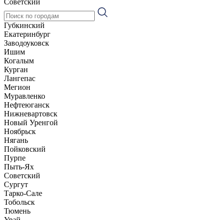
Советский
Губкинский
Екатеринбург
Заводоуковск
Ишим
Когалым
Курган
Лангепас
Мегион
Муравленко
Нефтеюганск
Нижневартовск
Новый Уренгой
Ноябрьск
Нягань
Пойковский
Пурпе
Пыть-Ях
Советский
Сургут
Тарко-Сале
Тобольск
Тюмень
Урай