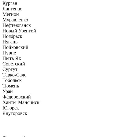
Курган
Лангепас
Мегион
Муравленко
Нефтеюганск
Новый Уренгой
Ноябрьск
Нягань
Пойковский
Пурпе
Пыть-Ях
Советский
Сургут
Тарко-Сале
Тобольск
Тюмень
Урай
Фёдоровский
Ханты-Мансийск
Югорск
Ялуторовск