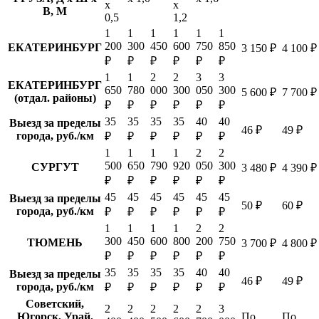
х
х
В, М
0,5
1,2
1
1
1
1
1
1
200
300
450
600
750
850
ЕКАТЕРИНБУРГ
3 150 ₽
4 100 ₽
₽
₽
₽
₽
₽
₽
1
1
2
2
3
3
ЕКАТЕРИНБУРГ
650
780
000
300
050
300
5 600 ₽
7 700 ₽
(отдал. районы)
₽
₽
₽
₽
₽
₽
35
35
35
35
40
40
Выезд за пределы
46 ₽
49 ₽
города, руб./км
₽
₽
₽
₽
₽
₽
1
1
1
1
2
2
500
650
790
920
050
300
СУРГУТ
3 480 ₽
4 390 ₽
₽
₽
₽
₽
₽
₽
45
45
45
45
45
45
Выезд за пределы
50 ₽
60 ₽
города, руб./км
₽
₽
₽
₽
₽
₽
1
1
1
1
2
2
300
450
600
800
200
750
ТЮМЕНЬ
3 700 ₽
4 800 ₽
₽
₽
₽
₽
₽
₽
35
35
35
35
40
40
Выезд за пределы
46 ₽
49 ₽
города, руб./км
₽
₽
₽
₽
₽
₽
Советский,
2
2
2
2
2
3
Югорск, Урай,
По
По