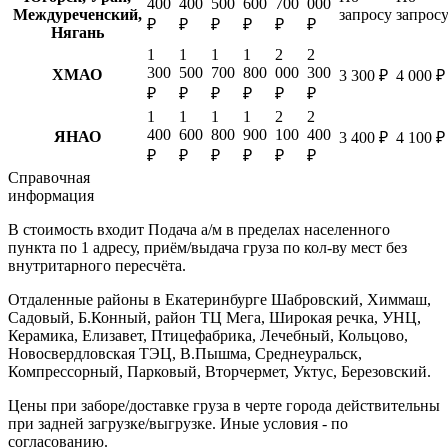
400
400
500
600
700
000
Междуреченский,
запросу
запрос
₽
₽
₽
₽
₽
₽
Нягань
1
1
1
1
2
2
300
500
700
800
000
300
ХМАО
3 300 ₽
4 000 ₽
₽
₽
₽
₽
₽
₽
1
1
1
1
2
2
400
600
800
900
100
400
ЯНАО
3 400 ₽
4 100 ₽
₽
₽
₽
₽
₽
₽
Справочная
информация
В стоимость входит
Подача а/м в пределах населенного
пункта по 1 адресу, приём/выдача груза по кол-ву мест без
внутритарного пересчёта.
Отдаленные районы в Екатеринбурге
Шабровский, Химмаш,
Садовый, Б.Конный, район ТЦ Мега, Широкая речка, УНЦ,
Керамика, Елизавет, Птицефабрика, Лечебный, Кольцово,
Новосвердловская ТЭЦ, В.Пышма, Среднеуральск,
Компрессорный, Парковый, Вторчермет, Уктус, Березовский.
Цены при заборе/доставке груза в черте города действительны
при задней загрузке/выгрузке. Иные условия - по
согласованию.