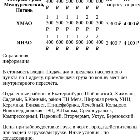
400
400
500
600
700
000
Междуреченский,
запросу
запрос
₽
₽
₽
₽
₽
₽
Нягань
1
1
1
1
2
2
300
500
700
800
000
300
ХМАО
3 300 ₽
4 000 ₽
₽
₽
₽
₽
₽
₽
1
1
1
1
2
2
400
600
800
900
100
400
ЯНАО
3 400 ₽
4 100 ₽
₽
₽
₽
₽
₽
₽
Справочная
информация
В стоимость входит
Подача а/м в пределах населенного
пункта по 1 адресу, приём/выдача груза по кол-ву мест без
внутритарного пересчёта.
Отдаленные районы в Екатеринбурге
Шабровский, Химмаш,
Садовый, Б.Конный, район ТЦ Мега, Широкая речка, УНЦ,
Керамика, Елизавет, Птицефабрика, Лечебный, Кольцово,
Новосвердловская ТЭЦ, В.Пышма, Среднеуральск,
Компрессорный, Парковый, Вторчермет, Уктус, Березовский.
Цены при заборе/доставке груза в черте города действительны
при задней загрузке/выгрузке. Иные условия - по
согласованию.