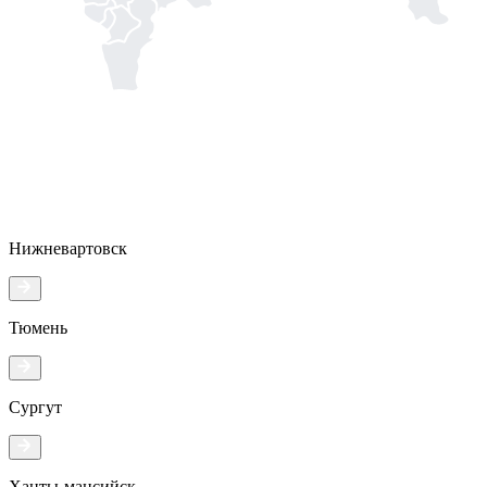
Нижневартовск
Тюмень
Сургут
Ханты-мансийск