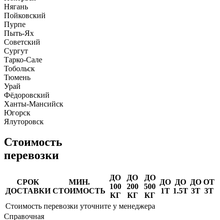
Нягань
Пойковский
Пурпе
Пыть-Ях
Советский
Сургут
Тарко-Сале
Тобольск
Тюмень
Урай
Фёдоровский
Ханты-Мансийск
Югорск
Ялуторовск
Стоимость
перевозки
ДО
ДО
ДО
СРОК
МИН.
ДО
ДО
ДО
ОТ
100
200
500
ДОСТАВКИ
СТОИМОСТЬ
1Т
1.5Т
3Т
3Т
КГ
КГ
КГ
Стоимость перевозки уточните у менеджера
Справочная