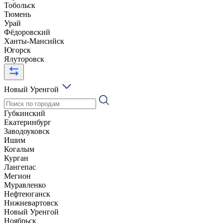
Тобольск
Тюмень
Урай
Фёдоровский
Ханты-Мансийск
Югорск
Ялуторовск
Новый Уренгой
Губкинский
Екатеринбург
Заводоуковск
Ишим
Когалым
Курган
Лангепас
Мегион
Муравленко
Нефтеюганск
Нижневартовск
Новый Уренгой
Ноябрьск