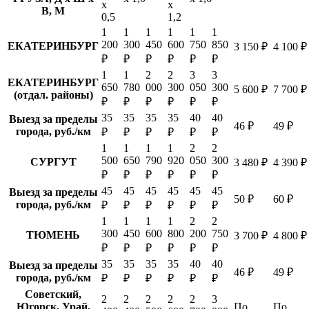
х
х
В, М
0,5
1,2
1
1
1
1
1
1
200
300
450
600
750
850
ЕКАТЕРИНБУРГ
3 150 ₽
4 100 ₽
₽
₽
₽
₽
₽
₽
1
1
2
2
3
3
ЕКАТЕРИНБУРГ
650
780
000
300
050
300
5 600 ₽
7 700 ₽
(отдал. районы)
₽
₽
₽
₽
₽
₽
35
35
35
35
40
40
Выезд за пределы
46 ₽
49 ₽
города, руб./км
₽
₽
₽
₽
₽
₽
1
1
1
1
2
2
500
650
790
920
050
300
СУРГУТ
3 480 ₽
4 390 ₽
₽
₽
₽
₽
₽
₽
45
45
45
45
45
45
Выезд за пределы
50 ₽
60 ₽
города, руб./км
₽
₽
₽
₽
₽
₽
1
1
1
1
2
2
300
450
600
800
200
750
ТЮМЕНЬ
3 700 ₽
4 800 ₽
₽
₽
₽
₽
₽
₽
35
35
35
35
40
40
Выезд за пределы
46 ₽
49 ₽
города, руб./км
₽
₽
₽
₽
₽
₽
Советский,
2
2
2
2
2
3
Югорск, Урай,
По
По