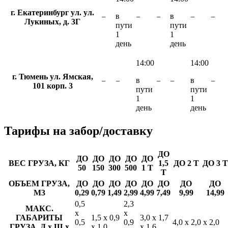
г. Екатеринбург ул. ул.
в
в
−
−
−
−
−
Лукиных, д. 3Г
пути
пути
1
1
день
день
14:00
14:00
г. Тюмень ул. Ямская,
в
в
−
−
−
−
−
101 корп. 3
пути
пути
1
1
день
день
Тарифы
на забор/доставку
ДО
ДО
ДО
ДО
ДО
ДО
ВЕС ГРУЗА, КГ
1,5
ДО 2 Т
ДО 3 Т
50
150
300
500
1 Т
Т
ОБЪЕМ ГРУЗА,
ДО
ДО
ДО
ДО
ДО
ДО
ДО
ДО
М3
0,29
0,79
1,49
2,99
4,99
7,49
9,99
14,99
0,5
2,3
МАКС.
х
х
ГАБАРИТЫ
1,5 х 0,9
3,0 х 1,7
0,5
0,9
4,0 х 2,0 х 2,0
ГРУЗА, Д х Ш х
х 1,0
х 1,6