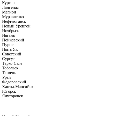
Курган
Лангепас
Мегион
Муравленко
Нефтеюганск
Новый Уренгой
Ноябрьск
Нягань
Пойковский
Пурпе
Пыть-Ях
Советский
Сургут
Тарко-Сале
Тобольск
Тюмень
Урай
Фёдоровский
Ханты-Мансийск
Югорск
Ялуторовск