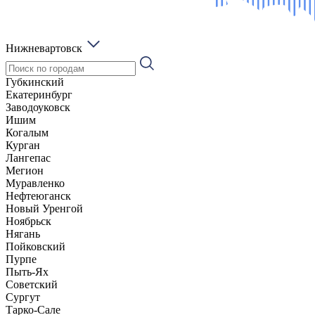
Нижневартовск
Губкинский
Екатеринбург
Заводоуковск
Ишим
Когалым
Курган
Лангепас
Мегион
Муравленко
Нефтеюганск
Новый Уренгой
Ноябрьск
Нягань
Пойковский
Пурпе
Пыть-Ях
Советский
Сургут
Тарко-Сале