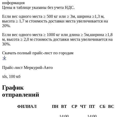
информация
Цены в таблице указаны без учета НДС.
Если вес одного места ≥ 500 кг или ≥ 3м, ширина ≥1,3 м,
высота ≥ 1,7 м стоимость доставки места увеличивается на
20%.
Если вес одного места ≥ 1000 кг или длина ≥ 5м,ширина ≥1,8
м, высота ≥ 2,0 м стоимость доставки места увеличивается на
30%.
Скачать полный прайс-лист по городам
Прайс-лист Меркурий-Авто
xls, 100 кб
График
отправлений
ФИЛИАЛ
ПН
ВТ
СР
ЧТ
ПТ
СБ
ВС
14:00
14:00