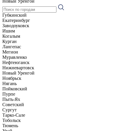
Новый Уренгой
Губкинский
Екатеринбург
Заводоуковск
Ишим
Когалым
Курган
Лангепас
Мегион
Муравленко
Нефтеюганск
Нижневартовск
Новый Уренгой
Ноябрьск
Нягань
Пойковский
Пурпе
Пыть-Ях
Советский
Сургут
Тарко-Сале
Тобольск
Тюмень
Урай