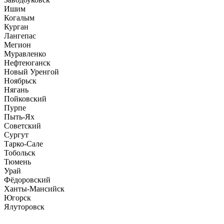
Ишим
Когалым
Курган
Лангепас
Мегион
Муравленко
Нефтеюганск
Новый Уренгой
Ноябрьск
Нягань
Пойковский
Пурпе
Пыть-Ях
Советский
Сургут
Тарко-Сале
Тобольск
Тюмень
Урай
Фёдоровский
Ханты-Мансийск
Югорск
Ялуторовск