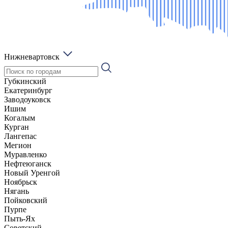
Нижневартовск
Губкинский
Екатеринбург
Заводоуковск
Ишим
Когалым
Курган
Лангепас
Мегион
Муравленко
Нефтеюганск
Новый Уренгой
Ноябрьск
Нягань
Пойковский
Пурпе
Пыть-Ях
Советский