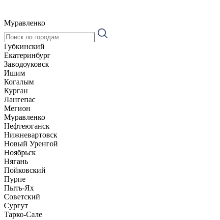
Муравленко
Губкинский
Екатеринбург
Заводоуковск
Ишим
Когалым
Курган
Лангепас
Мегион
Муравленко
Нефтеюганск
Нижневартовск
Новый Уренгой
Ноябрьск
Нягань
Пойковский
Пурпе
Пыть-Ях
Советский
Сургут
Тарко-Сале