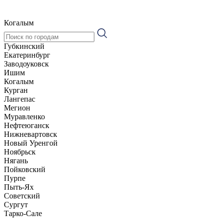
Когалым
Губкинский
Екатеринбург
Заводоуковск
Ишим
Когалым
Курган
Лангепас
Мегион
Муравленко
Нефтеюганск
Нижневартовск
Новый Уренгой
Ноябрьск
Нягань
Пойковский
Пурпе
Пыть-Ях
Советский
Сургут
Тарко-Сале