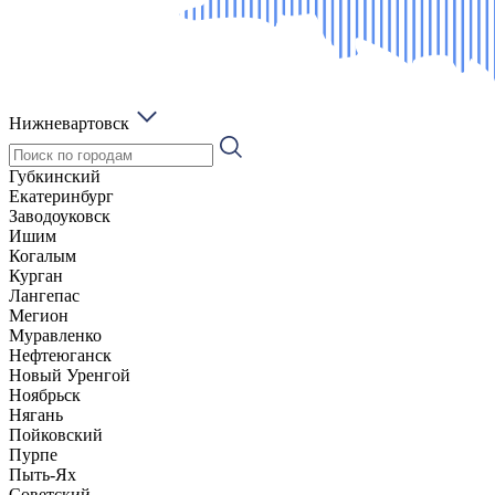
Нижневартовск
Губкинский
Екатеринбург
Заводоуковск
Ишим
Когалым
Курган
Лангепас
Мегион
Муравленко
Нефтеюганск
Новый Уренгой
Ноябрьск
Нягань
Пойковский
Пурпе
Пыть-Ях
Советский