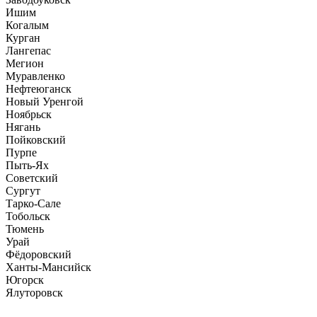
Ишим
Когалым
Курган
Лангепас
Мегион
Муравленко
Нефтеюганск
Новый Уренгой
Ноябрьск
Нягань
Пойковский
Пурпе
Пыть-Ях
Советский
Сургут
Тарко-Сале
Тобольск
Тюмень
Урай
Фёдоровский
Ханты-Мансийск
Югорск
Ялуторовск