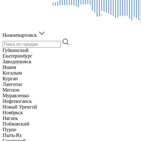
Нижневартовск
Губкинский
Екатеринбург
Заводоуковск
Ишим
Когалым
Курган
Лангепас
Мегион
Муравленко
Нефтеюганск
Новый Уренгой
Ноябрьск
Нягань
Пойковский
Пурпе
Пыть-Ях
Советский