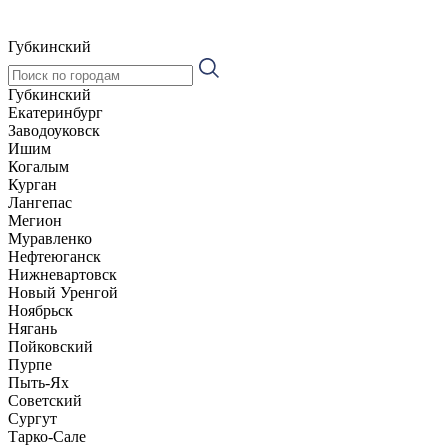
Губкинский
Губкинский
Екатеринбург
Заводоуковск
Ишим
Когалым
Курган
Лангепас
Мегион
Муравленко
Нефтеюганск
Нижневартовск
Новый Уренгой
Ноябрьск
Нягань
Пойковский
Пурпе
Пыть-Ях
Советский
Сургут
Тарко-Сале