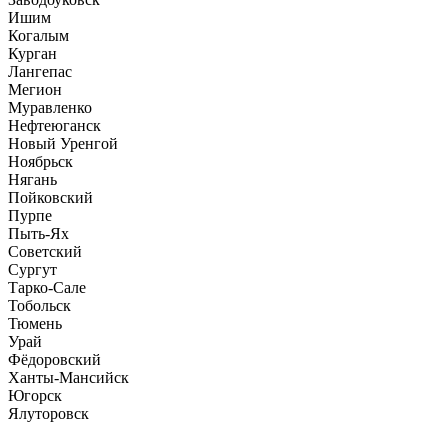
Ишим
Когалым
Курган
Лангепас
Мегион
Муравленко
Нефтеюганск
Новый Уренгой
Ноябрьск
Нягань
Пойковский
Пурпе
Пыть-Ях
Советский
Сургут
Тарко-Сале
Тобольск
Тюмень
Урай
Фёдоровский
Ханты-Мансийск
Югорск
Ялуторовск