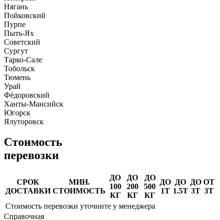
Нягань
Пойковский
Пурпе
Пыть-Ях
Советский
Сургут
Тарко-Сале
Тобольск
Тюмень
Урай
Фёдоровский
Ханты-Мансийск
Югорск
Ялуторовск
Стоимость
перевозки
ДО
ДО
ДО
СРОК
МИН.
ДО
ДО
ДО
ОТ
100
200
500
ДОСТАВКИ
СТОИМОСТЬ
1Т
1.5Т
3Т
3Т
КГ
КГ
КГ
Стоимость перевозки уточните у менеджера
Справочная