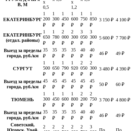
х
х
В, М
0,5
1,2
1
1
1
1
1
1
200
300
450
600
750
850
ЕКАТЕРИНБУРГ
3 150 ₽
4 100 ₽
₽
₽
₽
₽
₽
₽
1
1
2
2
3
3
ЕКАТЕРИНБУРГ
650
780
000
300
050
300
5 600 ₽
7 700 ₽
(отдал. районы)
₽
₽
₽
₽
₽
₽
35
35
35
35
40
40
Выезд за пределы
46 ₽
49 ₽
города, руб./км
₽
₽
₽
₽
₽
₽
1
1
1
1
2
2
500
650
790
920
050
300
СУРГУТ
3 480 ₽
4 390 ₽
₽
₽
₽
₽
₽
₽
45
45
45
45
45
45
Выезд за пределы
50 ₽
60 ₽
города, руб./км
₽
₽
₽
₽
₽
₽
1
1
1
1
2
2
300
450
600
800
200
750
ТЮМЕНЬ
3 700 ₽
4 800 ₽
₽
₽
₽
₽
₽
₽
35
35
35
35
40
40
Выезд за пределы
46 ₽
49 ₽
города, руб./км
₽
₽
₽
₽
₽
₽
Советский,
2
2
2
2
2
3
Югорск, Урай,
По
По