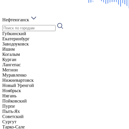
Нефтеюганск
Губкинский
Екатеринбург
Заводоуковск
Ишим
Когалым
Курган
Лангепас
Мегион
Муравленко
Нижневартовск
Новый Уренгой
Ноябрьск
Нягань
Пойковский
Пурпе
Пыть-Ях
Советский
Сургут
Тарко-Сале