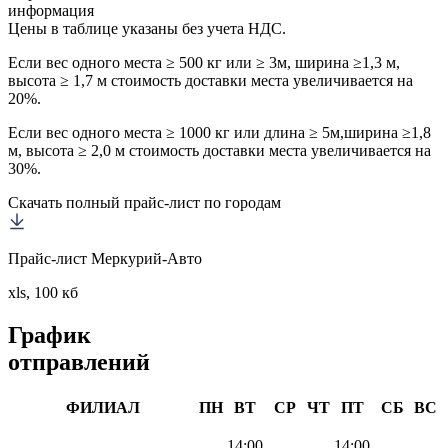
информация
Цены в таблице указаны без учета НДС.
Если вес одного места ≥ 500 кг или ≥ 3м, ширина ≥1,3 м,
высота ≥ 1,7 м стоимость доставки места увеличивается на
20%.
Если вес одного места ≥ 1000 кг или длина ≥ 5м,ширина ≥1,8
м, высота ≥ 2,0 м стоимость доставки места увеличивается на
30%.
Скачать полный прайс-лист по городам
Прайс-лист Меркурий-Авто
xls, 100 кб
График
отправлений
ФИЛИАЛ
ПН
ВТ
СР
ЧТ
ПТ
СБ
ВС
14:00
14:00