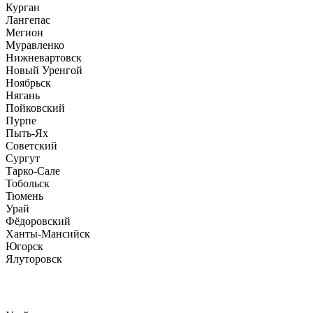
Курган
Лангепас
Мегион
Муравленко
Нижневартовск
Новый Уренгой
Ноябрьск
Нягань
Пойковский
Пурпе
Пыть-Ях
Советский
Сургут
Тарко-Сале
Тобольск
Тюмень
Урай
Фёдоровский
Ханты-Мансийск
Югорск
Ялуторовск