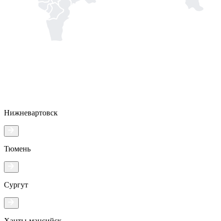
Нижневартовск
Тюмень
Сургут
Ханты-мансийск