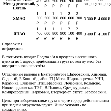
400
400
500
600
700
000
Междуреченский,
запросу
запрос
₽
₽
₽
₽
₽
₽
Нягань
1
1
1
1
2
2
300
500
700
800
000
300
ХМАО
3 300 ₽
4 000 ₽
₽
₽
₽
₽
₽
₽
1
1
1
1
2
2
400
600
800
900
100
400
ЯНАО
3 400 ₽
4 100 ₽
₽
₽
₽
₽
₽
₽
Справочная
информация
В стоимость входит
Подача а/м в пределах населенного
пункта по 1 адресу, приём/выдача груза по кол-ву мест без
внутритарного пересчёта.
Отдаленные районы в Екатеринбурге
Шабровский, Химмаш,
Садовый, Б.Конный, район ТЦ Мега, Широкая речка, УНЦ,
Керамика, Елизавет, Птицефабрика, Лечебный, Кольцово,
Новосвердловская ТЭЦ, В.Пышма, Среднеуральск,
Компрессорный, Парковый, Вторчермет, Уктус, Березовский.
Цены при заборе/доставке груза в черте города действительны
при задней загрузке/выгрузке. Иные условия - по
согласованию.