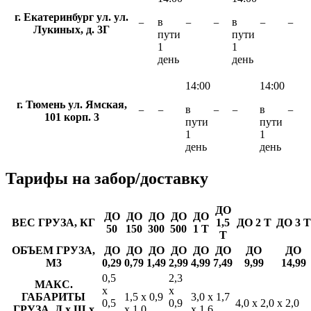
г. Екатеринбург ул. ул.
в
в
−
−
−
−
−
Лукиных, д. 3Г
пути
пути
1
1
день
день
14:00
14:00
г. Тюмень ул. Ямская,
в
в
−
−
−
−
−
101 корп. 3
пути
пути
1
1
день
день
Тарифы
на забор/доставку
ДО
ДО
ДО
ДО
ДО
ДО
ВЕС ГРУЗА, КГ
1,5
ДО 2 Т
ДО 3 Т
50
150
300
500
1 Т
Т
ОБЪЕМ ГРУЗА,
ДО
ДО
ДО
ДО
ДО
ДО
ДО
ДО
М3
0,29
0,79
1,49
2,99
4,99
7,49
9,99
14,99
0,5
2,3
МАКС.
х
х
ГАБАРИТЫ
1,5 х 0,9
3,0 х 1,7
0,5
0,9
4,0 х 2,0 х 2,0
ГРУЗА, Д х Ш х
х 1,0
х 1,6