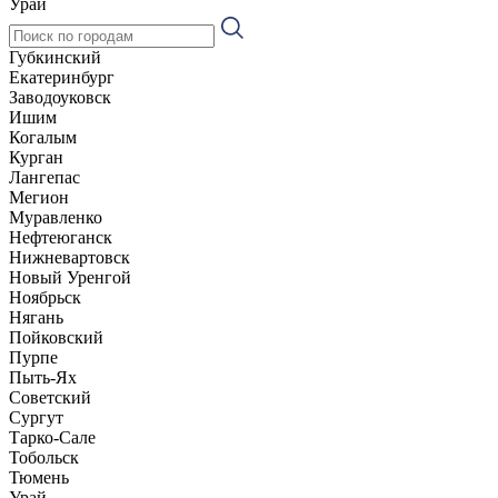
Урай
Губкинский
Екатеринбург
Заводоуковск
Ишим
Когалым
Курган
Лангепас
Мегион
Муравленко
Нефтеюганск
Нижневартовск
Новый Уренгой
Ноябрьск
Нягань
Пойковский
Пурпе
Пыть-Ях
Советский
Сургут
Тарко-Сале
Тобольск
Тюмень
Урай