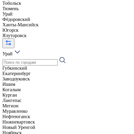
Тобольск
Тюмень
Урай
Фёдоровский
Ханты-Мансийск
Югорск
Ялуторовск
Урай
Губкинский
Екатеринбург
Заводоуковск
Ишим
Когалым
Курган
Лангепас
Мегион
Муравленко
Нефтеюганск
Нижневартовск
Новый Уренгой
Ноябрьск