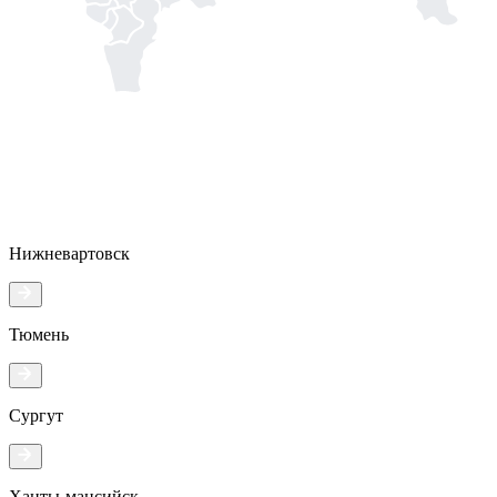
Нижневартовск
Тюмень
Сургут
Ханты-мансийск