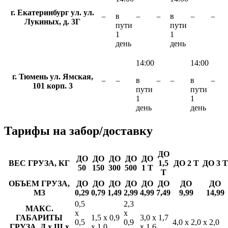
г. Екатеринбург ул. ул.
в
в
−
−
−
−
−
Лукиных, д. 3Г
пути
пути
1
1
день
день
14:00
14:00
г. Тюмень ул. Ямская,
в
в
−
−
−
−
−
101 корп. 3
пути
пути
1
1
день
день
Тарифы
на забор/доставку
ДО
ДО
ДО
ДО
ДО
ДО
ВЕС ГРУЗА, КГ
1,5
ДО 2 Т
ДО 3 Т
50
150
300
500
1 Т
Т
ОБЪЕМ ГРУЗА,
ДО
ДО
ДО
ДО
ДО
ДО
ДО
ДО
М3
0,29
0,79
1,49
2,99
4,99
7,49
9,99
14,99
0,5
2,3
МАКС.
х
х
ГАБАРИТЫ
1,5 х 0,9
3,0 х 1,7
0,5
0,9
4,0 х 2,0 х 2,0
ГРУЗА, Д х Ш х
х 1,0
х 1,6