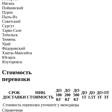
Нягань
Пойковский
Пурпе
Пыть-Ях
Советский
Сургут
Тарко-Сале
Тобольск
Тюмень
Урай
Фёдоровский
Ханты-Мансийск
Югорск
Ялуторовск
Стоимость
перевозки
ДО
ДО
ДО
СРОК
МИН.
ДО
ДО
ДО
ОТ
100
200
500
ДОСТАВКИ
СТОИМОСТЬ
1Т
1.5Т
3Т
3Т
КГ
КГ
КГ
Стоимость перевозки уточните у менеджера
Справочная