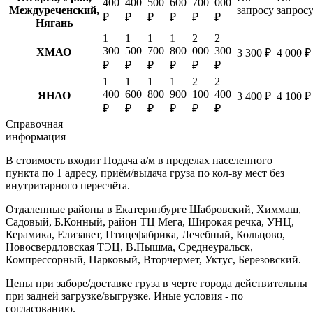
400
400
500
600
700
000
Междуреченский,
запросу
запрос
₽
₽
₽
₽
₽
₽
Нягань
1
1
1
1
2
2
300
500
700
800
000
300
ХМАО
3 300 ₽
4 000 ₽
₽
₽
₽
₽
₽
₽
1
1
1
1
2
2
400
600
800
900
100
400
ЯНАО
3 400 ₽
4 100 ₽
₽
₽
₽
₽
₽
₽
Справочная
информация
В стоимость входит
Подача а/м в пределах населенного
пункта по 1 адресу, приём/выдача груза по кол-ву мест без
внутритарного пересчёта.
Отдаленные районы в Екатеринбурге
Шабровский, Химмаш,
Садовый, Б.Конный, район ТЦ Мега, Широкая речка, УНЦ,
Керамика, Елизавет, Птицефабрика, Лечебный, Кольцово,
Новосвердловская ТЭЦ, В.Пышма, Среднеуральск,
Компрессорный, Парковый, Вторчермет, Уктус, Березовский.
Цены при заборе/доставке груза в черте города действительны
при задней загрузке/выгрузке. Иные условия - по
согласованию.