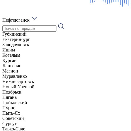
Нефтеюганск
Губкинский
Екатеринбург
Заводоуковск
Ишим
Когалым
Курган
Лангепас
Мегион
Муравленко
Нижневартовск
Новый Уренгой
Ноябрьск
Нягань
Пойковский
Пурпе
Пыть-Ях
Советский
Сургут
Тарко-Сале