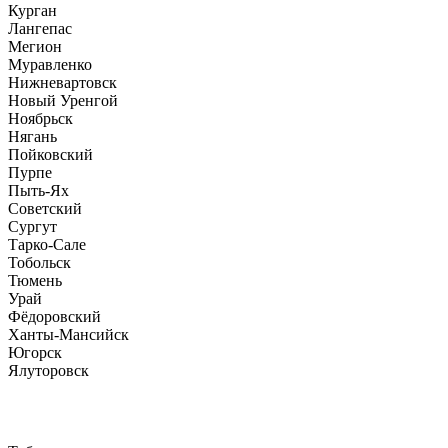
Курган
Лангепас
Мегион
Муравленко
Нижневартовск
Новый Уренгой
Ноябрьск
Нягань
Пойковский
Пурпе
Пыть-Ях
Советский
Сургут
Тарко-Сале
Тобольск
Тюмень
Урай
Фёдоровский
Ханты-Мансийск
Югорск
Ялуторовск