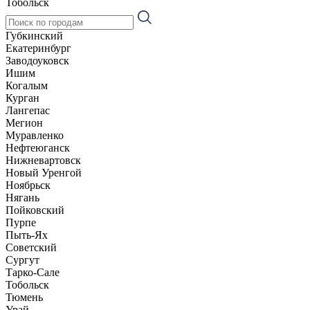
Тобольск
Губкинский
Екатеринбург
Заводоуковск
Ишим
Когалым
Курган
Лангепас
Мегион
Муравленко
Нефтеюганск
Нижневартовск
Новый Уренгой
Ноябрьск
Нягань
Пойковский
Пурпе
Пыть-Ях
Советский
Сургут
Тарко-Сале
Тобольск
Тюмень
Урай