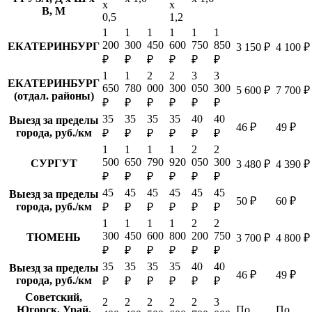
х
х
В, М
0,5
1,2
1
1
1
1
1
1
200
300
450
600
750
850
ЕКАТЕРИНБУРГ
3 150 ₽
4 100 ₽
₽
₽
₽
₽
₽
₽
1
1
2
2
3
3
ЕКАТЕРИНБУРГ
650
780
000
300
050
300
5 600 ₽
7 700 ₽
(отдал. районы)
₽
₽
₽
₽
₽
₽
35
35
35
35
40
40
Выезд за пределы
46 ₽
49 ₽
города, руб./км
₽
₽
₽
₽
₽
₽
1
1
1
1
2
2
500
650
790
920
050
300
СУРГУТ
3 480 ₽
4 390 ₽
₽
₽
₽
₽
₽
₽
45
45
45
45
45
45
Выезд за пределы
50 ₽
60 ₽
города, руб./км
₽
₽
₽
₽
₽
₽
1
1
1
1
2
2
300
450
600
800
200
750
ТЮМЕНЬ
3 700 ₽
4 800 ₽
₽
₽
₽
₽
₽
₽
35
35
35
35
40
40
Выезд за пределы
46 ₽
49 ₽
города, руб./км
₽
₽
₽
₽
₽
₽
Советский,
2
2
2
2
2
3
Югорск, Урай,
По
По