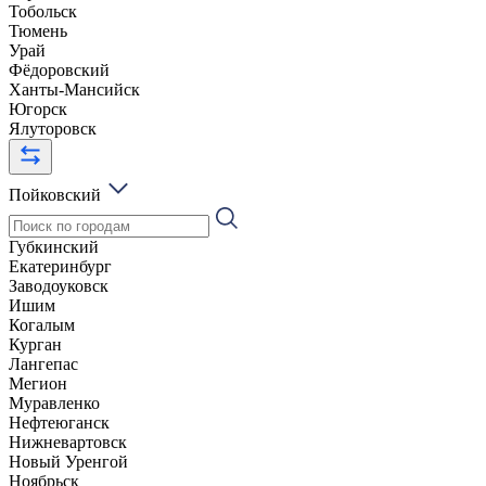
Тобольск
Тюмень
Урай
Фёдоровский
Ханты-Мансийск
Югорск
Ялуторовск
Пойковский
Губкинский
Екатеринбург
Заводоуковск
Ишим
Когалым
Курган
Лангепас
Мегион
Муравленко
Нефтеюганск
Нижневартовск
Новый Уренгой
Ноябрьск