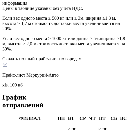
информация
Цены в таблице указаны без учета НДС.
Если вес одного места ≥ 500 кг или ≥ 3м, ширина ≥1,3 м,
высота ≥ 1,7 м стоимость доставки места увеличивается на
20%.
Если вес одного места ≥ 1000 кг или длина ≥ 5м,ширина ≥1,8
м, высота ≥ 2,0 м стоимость доставки места увеличивается на
30%.
Скачать полный прайс-лист по городам
Прайс-лист Меркурий-Авто
xls, 100 кб
График
отправлений
ФИЛИАЛ
ПН
ВТ
СР
ЧТ
ПТ
СБ
ВС
14:00
14:00