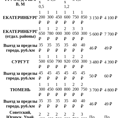
х
х
В, М
0,5
1,2
1
1
1
1
1
1
200
300
450
600
750
850
ЕКАТЕРИНБУРГ
3 150 ₽
4 100 ₽
₽
₽
₽
₽
₽
₽
1
1
2
2
3
3
ЕКАТЕРИНБУРГ
650
780
000
300
050
300
5 600 ₽
7 700 ₽
(отдал. районы)
₽
₽
₽
₽
₽
₽
35
35
35
35
40
40
Выезд за пределы
46 ₽
49 ₽
города, руб./км
₽
₽
₽
₽
₽
₽
1
1
1
1
2
2
500
650
790
920
050
300
СУРГУТ
3 480 ₽
4 390 ₽
₽
₽
₽
₽
₽
₽
45
45
45
45
45
45
Выезд за пределы
50 ₽
60 ₽
города, руб./км
₽
₽
₽
₽
₽
₽
1
1
1
1
2
2
300
450
600
800
200
750
ТЮМЕНЬ
3 700 ₽
4 800 ₽
₽
₽
₽
₽
₽
₽
35
35
35
35
40
40
Выезд за пределы
46 ₽
49 ₽
города, руб./км
₽
₽
₽
₽
₽
₽
Советский,
2
2
2
2
2
3
Югорск, Урай,
По
По