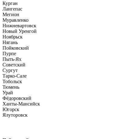
Курган
Лангепас
Мегион
Муравленко
Нижневартовск
Новый Уренгой
Ноябрьск
Нягань
Пойковский
Пурпе
Пыть-Ях
Советский
Сургут
Тарко-Сале
Тобольск
Тюмень
Урай
Фёдоровский
Ханты-Мансийск
Югорск
Ялуторовск