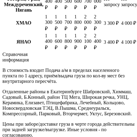
400
400
500
600
700
000
Междуреченский,
запросу
запрос
₽
₽
₽
₽
₽
₽
Нягань
1
1
1
1
2
2
300
500
700
800
000
300
ХМАО
3 300 ₽
4 000 ₽
₽
₽
₽
₽
₽
₽
1
1
1
1
2
2
400
600
800
900
100
400
ЯНАО
3 400 ₽
4 100 ₽
₽
₽
₽
₽
₽
₽
Справочная
информация
В стоимость входит
Подача а/м в пределах населенного
пункта по 1 адресу, приём/выдача груза по кол-ву мест без
внутритарного пересчёта.
Отдаленные районы в Екатеринбурге
Шабровский, Химмаш,
Садовый, Б.Конный, район ТЦ Мега, Широкая речка, УНЦ,
Керамика, Елизавет, Птицефабрика, Лечебный, Кольцово,
Новосвердловская ТЭЦ, В.Пышма, Среднеуральск,
Компрессорный, Парковый, Вторчермет, Уктус, Березовский.
Цены при заборе/доставке груза в черте города действительны
при задней загрузке/выгрузке. Иные условия - по
согласованию.