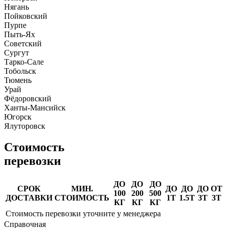
Нягань
Пойковский
Пурпе
Пыть-Ях
Советский
Сургут
Тарко-Сале
Тобольск
Тюмень
Урай
Фёдоровский
Ханты-Мансийск
Югорск
Ялуторовск
Стоимость
перевозки
ДО
ДО
ДО
СРОК
МИН.
ДО
ДО
ДО
ОТ
100
200
500
ДОСТАВКИ
СТОИМОСТЬ
1Т
1.5Т
3Т
3Т
КГ
КГ
КГ
Стоимость перевозки уточните у менеджера
Справочная