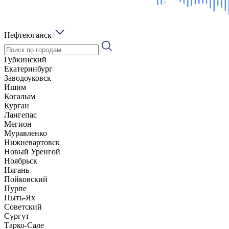
Нефтеюганск
Губкинский
Екатеринбург
Заводоуковск
Ишим
Когалым
Курган
Лангепас
Мегион
Муравленко
Нижневартовск
Новый Уренгой
Ноябрьск
Нягань
Пойковский
Пурпе
Пыть-Ях
Советский
Сургут
Тарко-Сале