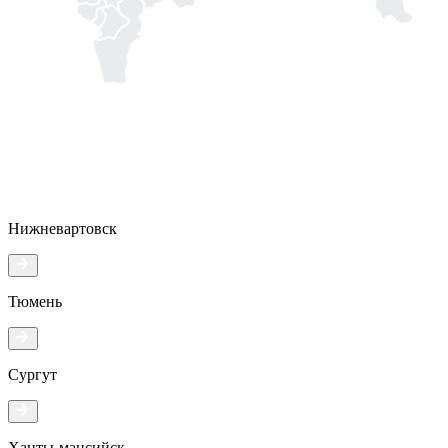
Нижневартовск
Тюмень
Сургут
Ханты-мансийск