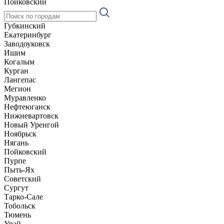
Пойковский
Губкинский
Екатеринбург
Заводоуковск
Ишим
Когалым
Курган
Лангепас
Мегион
Муравленко
Нефтеюганск
Нижневартовск
Новый Уренгой
Ноябрьск
Нягань
Пойковский
Пурпе
Пыть-Ях
Советский
Сургут
Тарко-Сале
Тобольск
Тюмень
Урай