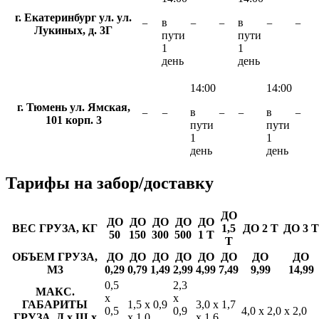
г. Екатеринбург ул. ул.
в
в
−
−
−
−
−
Лукиных, д. 3Г
пути
пути
1
1
день
день
14:00
14:00
г. Тюмень ул. Ямская,
в
в
−
−
−
−
−
101 корп. 3
пути
пути
1
1
день
день
Тарифы
на забор/доставку
ДО
ДО
ДО
ДО
ДО
ДО
ВЕС ГРУЗА, КГ
1,5
ДО 2 Т
ДО 3 Т
50
150
300
500
1 Т
Т
ОБЪЕМ ГРУЗА,
ДО
ДО
ДО
ДО
ДО
ДО
ДО
ДО
М3
0,29
0,79
1,49
2,99
4,99
7,49
9,99
14,99
0,5
2,3
МАКС.
х
х
ГАБАРИТЫ
1,5 х 0,9
3,0 х 1,7
0,5
0,9
4,0 х 2,0 х 2,0
ГРУЗА, Д х Ш х
х 1,0
х 1,6